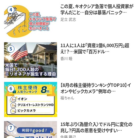
この夏、キオクシア急落で個人投資家が
4
学んだこと…自分は暴落パニック…
足立 武志
11人に1人は「資産1億6,000万円」超
5
え！？…米国で「百万ドル…
香川 睦
【8月の株主優待ランキングTOP10】イ
6
オンやビックカメラ“例年の…
福ちゃん
15年ぶり〈為替介入〉でドル円に変化の
7
兆し？円高の恩恵を受けやすい…
佐藤 勝己