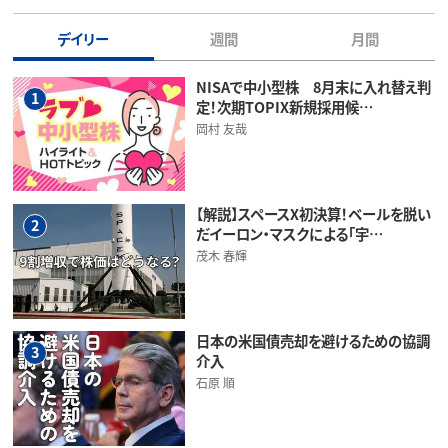
デイリー
週間
月間
NISAで中小型株 8月末に入れ替え判
1
定！次期TOPIX新規採用候…
岡村 友哉
【解説】スペースX初決算！ベールを脱い
2
だイーロン・マスクによる「宇…
茂木 春輝
日本の米国債売却を避けるための協調
3
介入
石原 順