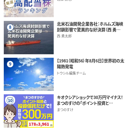
北米石油開発企業各社：ホルムズ海峡
8
封鎖影響で驚異的な好決算（西 勇…
西 勇太郎
【1981（昭和56）年8月6日】世界初の太
9
陽熱発電
トウシル編集チーム
キオクシアショックで30万円マイナス！
10
まつのすけの「ポイント投資と…
まつのすけ