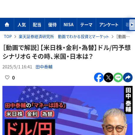
人気
配当
優待
NISA
テーマ
アンケート
著者
TOP
楽天証券経済研究所 動画でわかる投資とマーケット
［動画で解説］【米日株・金利・為替】ドル/円予想シナリオG その時、米国・日本は？
［動画で解説］【米日株・金利・為替】ドル/円予想
シナリオG その時、米国・日本は？
2025/5/1 16:41
田中泰輔
0