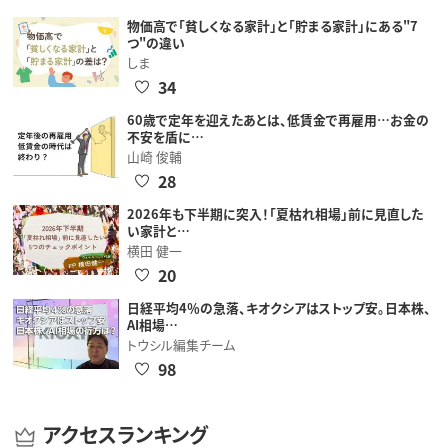
物価高で「貧しくなる家計」と「貯まる家計」にある"7
つ"の違い
しま
34
60歳で定年を迎えたあとは、低賃金で再雇用…お金の
不安を盾に…
山崎 俊輔
28
2026年も下半期に突入！「夏枯れ相場」前に見直した
い家計と…
横田 健一
20
日経平均4％の急落、キオクシアはストップ安。日本株、
AI相場…
トウシル編集チーム
98
アクセスランキング