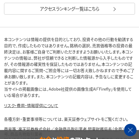
アクセスランキング一覧はこちら
本コンテンツは情報の提供を目的としており、投資その他の行動を勧誘する
目的で、作成したものではありません。銘柄の選択、売買価格等の投資の最
終決定は、お客様ご自身でご判断いただきますようお願いいたします。本コン
テンツの情報は、弊社が信頼できると判断した情報源から入手したものです
が、その情報源の確実性を保証したものではありません。本コンテンツの記
載内容に関するご質問・ご照会等には一切お答え致しかねますので予めご了
承お願い致します。また、本コンテンツの記載内容は、予告なしに変更するこ
とがあります。
当サイトの掲載画像には、Adobe社提供の画像生成AI「Firefly」を使用して
いる場合があります。
リスク・費用・情報提供について
各種方針・重要事項等については、楽天証券ウェブサイトをご覧ください。
商号等：楽天証券株式会社／金融商品取引業者 関東財務局長（金商）第195
号、商品先物取引業者