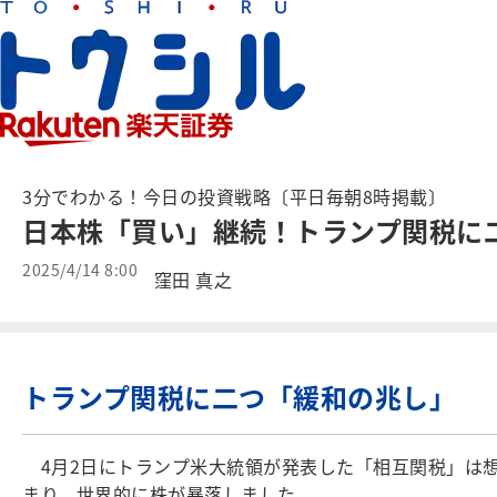
3分でわかる！今日の投資戦略〔平日毎朝8時掲載〕
日本株「買い」継続！トランプ関税に二
2025/4/14 8:00
窪田 真之
トランプ関税に二つ「緩和の兆し」
4月2日にトランプ米大統領が発表した「相互関税」は
まり、世界的に株が暴落しました。