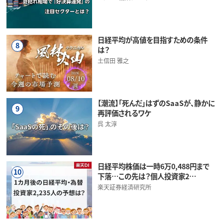
日経平均が高値を目指すための条件
8
は？
土信田 雅之
【潮流】「死んだ」はずのSaaSが、静かに
9
再評価されるワケ
呉 太淳
日経平均株価は一時6万0,488円まで
10
下落…この先は？個人投資家2…
楽天証券経済研究所