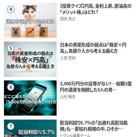
【投資クイズ】円高、金利上昇、原油高の
4
「メリット株」はどれ？
窪田 真之
日本の資産形成の弱点は「株安×円
5
高」。為替介入から考える備え方
上源 悠詞
3,000万円分の証券がない！…総額1億
6
円の遺産を相続した3人の男…
山村 暢彦
配当利回り5.7％の「出遅れ高配当銘
7
柄」も…夏枯れ相場の中、ひそか…
トウシル編集チーム