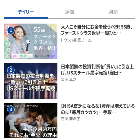
デイリー
週間
月間
大人こそ自分にお金を使うべき！55歳、
1
ファーストクラス世界一周ひと…
トウシル編集チーム
日本製鉄の投資判断を「買い」に引き上
2
げ。USスチール黒字転換（窪田…
窪田 真之
【NISA貧乏になるな】資産は増えている
3
のに「毎月カツカツ」…手取…
石川 亜希子