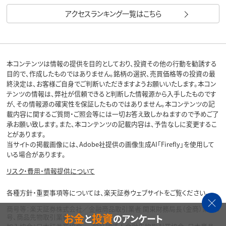
アクセスランキング一覧はこちら
本コンテンツは情報の提供を目的としており、投資その他の行動を勧誘する
目的で、作成したものではありません。銘柄の選択、売買価格等の投資の最
終決定は、お客様ご自身でご判断いただきますようお願いいたします。本コン
テンツの情報は、弊社が信頼できると判断した情報源から入手したものです
が、その情報源の確実性を保証したものではありません。本コンテンツの記
載内容に関するご質問・ご照会等には一切お答え致しかねますので予めご了
承お願い致します。また、本コンテンツの記載内容は、予告なしに変更するこ
とがあります。
当サイトの掲載画像には、Adobe社提供の画像生成AI「Firefly」を使用して
いる場合があります。
リスク・費用・情報提供について
各種方針・重要事項等については、楽天証券ウェブサイトをご覧ください。
商号等：楽天証券株式会社／金融商品取引業者 関東財務局長（金商）第195
お金
投資
と
のアンケート
号、商品先物取引業者