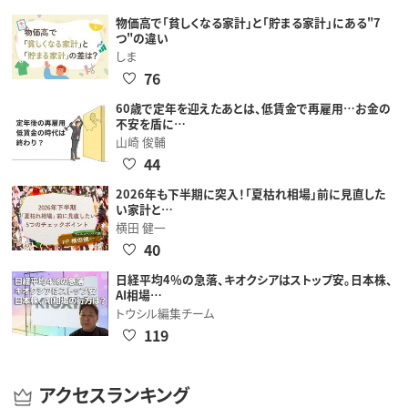
物価高で「貧しくなる家計」と「貯まる家計」にある"7
つ"の違い
しま
76
60歳で定年を迎えたあとは、低賃金で再雇用…お金の
不安を盾に…
山崎 俊輔
44
2026年も下半期に突入！「夏枯れ相場」前に見直した
い家計と…
横田 健一
40
日経平均4％の急落、キオクシアはストップ安。日本株、
AI相場…
トウシル編集チーム
119
アクセスランキング