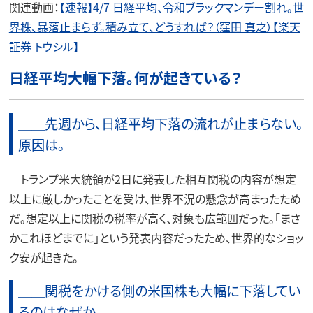
関連動画：
【速報】4/7 日経平均、令和ブラックマンデー割れ。世
界株、暴落止まらず。積み立て、どうすれば？（窪田 真之）【楽天
証券 トウシル】
日経平均大幅下落。何が起きている？
＿＿先週から、日経平均下落の流れが止まらない。
原因は。
トランプ米大統領が2日に発表した相互関税の内容が想定
以上に厳しかったことを受け、世界不況の懸念が高まったため
だ。想定以上に関税の税率が高く、対象も広範囲だった。「まさ
かこれほどまでに」という発表内容だったため、世界的なショッ
ク安が起きた。
＿＿関税をかける側の米国株も大幅に下落してい
るのはなぜか。