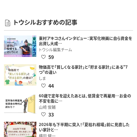
トウシルおすすめの記事
東村アキコさんインタビュー：実写化映画に自ら資金を
出資し大成…
トウシル編集チーム
59
物価高で「貧しくなる家計」と「貯まる家計」にある"7
つ"の違い
しま
44
60歳で定年を迎えたあとは、低賃金で再雇用…お金の
不安を盾に…
山崎 俊輔
33
2026年も下半期に突入！「夏枯れ相場」前に見直した
い家計と…
横田 健一