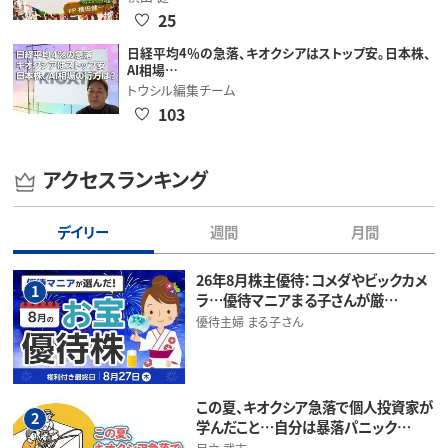
25
日経平均4％の急落、キオクシアはストップ安。日本株、
AI相場…
トウシル編集チーム
103
アクセスランキング
デイリー
週間
月間
26年8月株主優待：コメダやビックカメ
1
ラ…優待マニアまる子さんが厳…
優待主婦 まる子さん
この夏、キオクシア急落で個人投資家が
2
学んだこと…自分は暴落パニック…