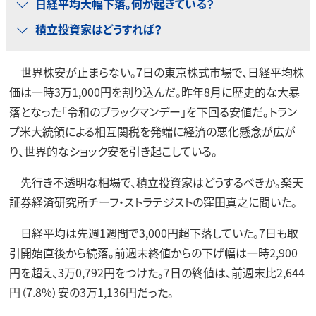
日経平均大幅下落。何が起きている？
積立投資家はどうすれば？
世界株安が止まらない。7日の東京株式市場で、日経平均株
価は一時3万1,000円を割り込んだ。昨年8月に歴史的な大暴
落となった「令和のブラックマンデー」を下回る安値だ。トラン
プ米大統領による相互関税を発端に経済の悪化懸念が広が
り、世界的なショック安を引き起こしている。
先行き不透明な相場で、積立投資家はどうするべきか。楽天
証券経済研究所チーフ・ストラテジストの窪田真之に聞いた。
日経平均は先週1週間で3,000円超下落していた。7日も取
引開始直後から続落。前週末終値からの下げ幅は一時2,900
円を超え、3万0,792円をつけた。7日の終値は、前週末比2,644
円（7.8%）安の3万1,136円だった。