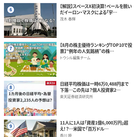
【解説】スペースX初決算！ベールを脱い
6
だイーロン・マスクによる「宇…
茂木 春輝
【8月の株主優待ランキングTOP10で投
7
票】“例年の人気銘柄”の株…
トウシル編集チーム
日経平均株価は一時6万0,488円まで
8
下落…この先は？個人投資家2…
楽天証券経済研究所
11人に1人は「資産1億6,000万円」超
9
え！？…米国で「百万ドル…
香川 睦