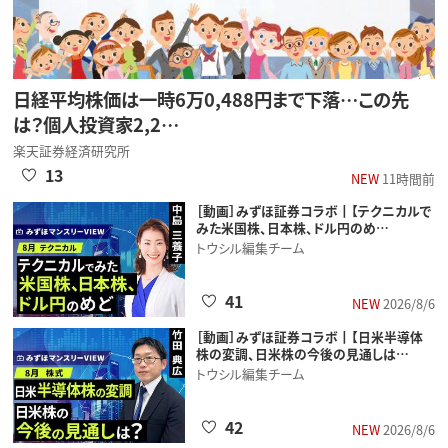
日経平均株価は一時6万0,488円まで下落…この先
は？個人投資家2,2…
楽天証券経済研究所
13
NEW
11時間前
［動画］みずほ証券コラボ┃【テクニカルで
みた米国株、日本株、ドル円のめ…
トウシル編集チーム
41
NEW
2026/8/6
［動画］みずほ証券コラボ┃【日米半導体
株の変調、日米株の今後の見通しは…
トウシル編集チーム
42
NEW
2026/8/6