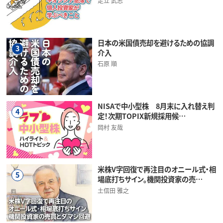
足立 武志
日本の米国債売却を避けるための協調
3
介入
石原 順
NISAで中小型株 8月末に入れ替え判
4
定！次期TOPIX新規採用候…
岡村 友哉
米株V字回復で再注目のオニール式・相
5
場底打ちサイン。機関投資家の売…
土信田 雅之