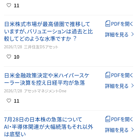
11
⽇⽶株式市場が最⾼値圏で推移して
PDFを開く
いますが、バリュエーションは過去と⽐
詳細を見る
較してどのような⽔準ですか︖
2026/7/28
三井住友DSアセット
10
日米金融政策決定や米ハイパースケ
PDFを開く
ーラー決算を控え日経平均が急落
詳細を見る
2026/7/28
アセットマネジメントOne
11
7月28日の日本株の急落について
PDFを開く
AI・半導体関連が大幅続落もそれ以外
詳細を見る
は底堅い