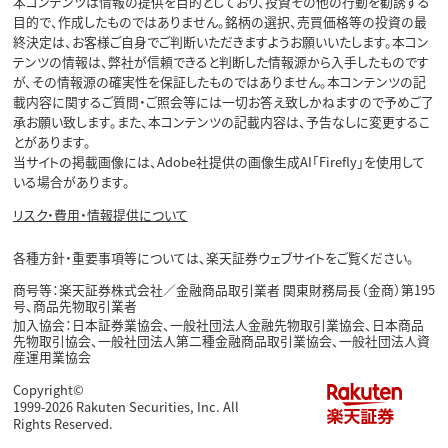
本コンテンツは情報の提供を目的としており、投資その他の行動を勧誘する
目的で、作成したものではありません。銘柄の選択、売買価格等の投資の最
終決定は、お客様ご自身でご判断いただきますようお願いいたします。本コン
テンツの情報は、弊社が信頼できると判断した情報源から入手したものです
が、その情報源の確実性を保証したものではありません。本コンテンツの記
載内容に関するご質問・ご照会等には一切お答え致しかねますので予めご了
承お願い致します。また、本コンテンツの記載内容は、予告なしに変更するこ
とがあります。
当サイトの掲載画像には、Adobe社提供の画像生成AI「Firefly」を使用して
いる場合があります。
リスク・費用・情報提供について
各種方針・重要事項等については、楽天証券ウェブサイトをご覧ください。
商号等：楽天証券株式会社／金融商品取引業者 関東財務局長（金商）第195
号、商品先物取引業者
加入協会：日本証券業協会、一般社団法人金融先物取引業協会、日本商品
先物取引協会、一般社団法人第二種金融商品取引業協会、一般社団法人資
産運用業協会
Copyright©
1999-2026 Rakuten Securities, Inc. All
Rights Reserved.