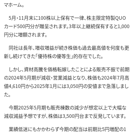
マホーム。
5月・11月末に100株以上保有で一律、株主限定特製QUO
カード500円分が贈呈されます。3年以上継続保有すると1,000
円分に増額されます。
同社は長年、増収増益が続き株価も過去最高値を何度も更
新し続けてきた「優待株の優等生」的存在でした。
しかし、資材高騰を価格転嫁したことによる販売不振で前期
の2024年5月期が減収・営業減益となり、株価も2024年7月高
値4,610円から2025年1月には3,050円の安値まで急落しまし
た。
今期2025年5月期も販売棟数の減少が想定以上で大幅な
減収減益予想ですが、株価は3,500円台まで反発しています。
業績低迷にもかかわらず今期の配当は前期比5円増配の1