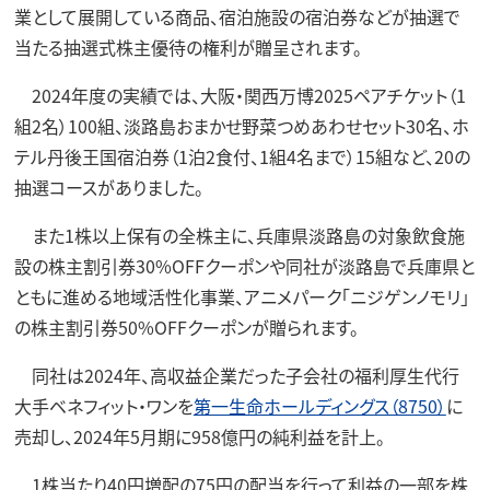
業として展開している商品、宿泊施設の宿泊券などが抽選で
当たる抽選式株主優待の権利が贈呈されます。
2024年度の実績では、大阪・関西万博2025ペアチケット（1
組2名）100組、淡路島おまかせ野菜つめあわせセット30名、ホ
テル丹後王国宿泊券（1泊2食付、1組4名まで）15組など、20の
抽選コースがありました。
また1株以上保有の全株主に、兵庫県淡路島の対象飲食施
設の株主割引券30%OFFクーポンや同社が淡路島で兵庫県と
ともに進める地域活性化事業、アニメパーク「ニジゲンノモリ」
の株主割引券50%OFFクーポンが贈られます。
同社は2024年、高収益企業だった子会社の福利厚生代行
大手ベネフィット・ワンを
第一生命ホールディングス（8750）
に
売却し、2024年5月期に958億円の純利益を計上。
1株当たり40円増配の75円の配当を行って利益の一部を株