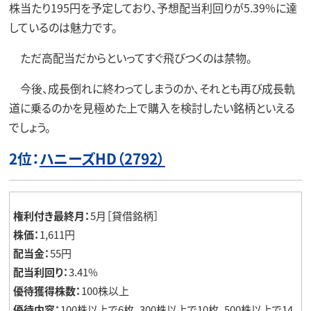
株当たり195円を予定しており、予想配当利回りが5.39%に達
しているのは魅力です。
ただ高配当だからといってすぐ飛びつくのは禁物。
今後、成長倒れに終わってしまうのか、それとも再び成長軌
道に乗るのかを見極めた上で購入を検討したい銘柄といえる
でしょう。
2位：
ハニーズHD（2792）
権利付き最終月：
5月［貸借銘柄］
株価：
1,611円
配当金：
55円
配当利回り：
3.41%
優待獲得株数：
100株以上
優待内容：
100株以上で6枚、300株以上で10枚、500株以上で14