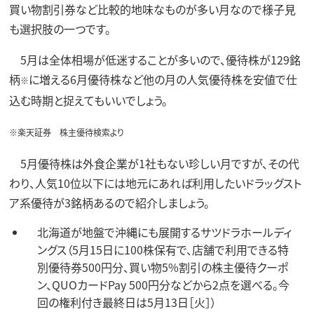
買い物割引券など比較的地味なものが多い月なので様子見
も選択肢の一つです。
5月は全体相場が低迷することが多いので、優待株が129銘
柄
に増える6月優待株など他の月の人気優待株を安値で仕
※
込む時期と捉えてもいいでしょう。
※楽天証券 株主優待検索より
5月優待株は外食企業が1社もない珍しい月ですが、その代
わり、人気10位以下には地元にあれば利用したいドラッグスト
ア系優待が3銘柄あるので紹介しましょう。
北海道が地盤で沖縄にも展開するサツドラホールディ
ングス（5月15日に100株保有で、店舗で利用できる特
別優待券500円分、買い物5%割引の株主優待クーポ
ン、QUOカードPay 500円分などから2点を選べる。今
回の権利付き最終日は5月13日［火］）