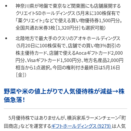
神奈川県が地盤で東京など関東圏にも店舗展開する
クリエイトSDホールディングス（5月末に100株保有で
「薬クリエイト」などで使える買い物優待券1,500円分。
全国共通お米券3枚［1,320円分］も選択可能）
北陸地方で最大手のクスリのアオキホールディングス
（5月20日に100株保有で、店舗での買い物3%割引の
株主優待カード、店舗で使えるAocaギフトカード2,000
円分、Visaギフトカード1,500円分、地方名産品2,000円
相当から1点選択。今回の権利付き最終日は5月16日
［金］）
野菜や米の値上がりで人気優待株が減益→株
価急落！
5月優待株ではありませんが、横浜家系ラーメンチェーン「町
田商店」などを運営する
ギフトホールディングス（9279）
は人気