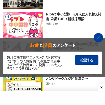
NISAで中小型株 8月末に入れ替え判
4
定！次期TOPIX新規採用候…
岡村 友哉
お金
投資
11人に1人は「資産1億6,000万円」超
と
のアンケート
5
え！？…米国で「百万ドル…
香川 睦
【8月の株主優待ランキングTOP10で投
投票する
票】“例年の人気銘柄”の株価が低迷中…
あなたが優待目当てに投資しても大丈夫
そうと思う銘柄はどれ？
【8月の株主優待ランキングTOP10】イ
6
オンやビックカメラ“例年の…
福ちゃん
北米石油開発企業各社：ホルムズ海峡