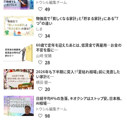
トウシル編集チーム
49
物価高で「貧しくなる家計」と「貯まる家計」にある"7
つ"の違い
しま
34
60歳で定年を迎えたあとは、低賃金で再雇用…お金の
不安を盾に…
山崎 俊輔
28
2026年も下半期に突入！「夏枯れ相場」前に見直した
い家計と…
横田 健一
20
日経平均4％の急落、キオクシアはストップ安。日本株、
AI相場…
トウシル編集チーム
98