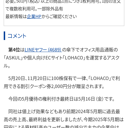
必要。501円（税込）以上の商品1点につき1枚利用可。1回の注文
で複数枚利用可。一部除外品有
最新情報は
企業HP
からご確認ください
コメント
第4位
は
LINEヤフー（4689）
の傘下でオフィス用品通販の
「ASKUL」や個人向けECサイト「LOHACO」を運営するアスク
ル。
5月20日、11月20日に100株保有で一律、「LOHACO」で利
用できる割引クーポン券2,000円分が贈呈されます。
今回の5月優待の権利付き最終日は5月16日（金）です。
同社は値上げ効果などもあり前期2024年5月期に過去最
高の売上高、最終利益を更新しましたが、今期2025年5月期は
円安による原材料高やユーザー数の減少で主力の企業向け