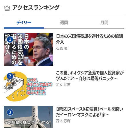
アクセスランキング
デイリー
週間
月間
日本の米国債売却を避けるための協調
1
介入
石原 順
この夏、キオクシア急落で個人投資家が
2
学んだこと…自分は暴落パニック…
足立 武志
【解説】スペースX初決算！ベールを脱い
3
だイーロン・マスクによる「宇…
茂木 春輝