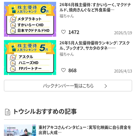
26年6月株主優待：すかいらーく、マクドナ
ルド、焼肉きんぐなど外食系優…
福ちゃん
1472
2026/5/19
26年5月人気優待優待ランキング：アスク
ル、ブックオフ、サカタのタネ……
福ちゃん
868
2026/4/13
バックナンバー一覧はこちら
トウシルおすすめの記事
東村アキコさんインタビュー：実写化映画に自ら資金を
出資し大成…