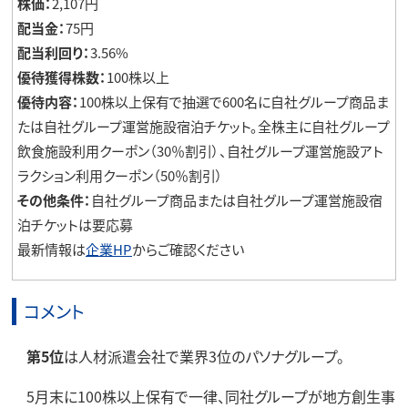
株価：
2,107円
配当金：
75円
配当利回り：
3.56%
優待獲得株数：
100株以上
優待内容：
100株以上保有で抽選で600名に自社グループ商品ま
たは自社グループ運営施設宿泊チケット。全株主に自社グループ
飲食施設利用クーポン（30％割引）、自社グループ運営施設アト
ラクション利用クーポン（50％割引）
その他条件：
自社グループ商品または自社グループ運営施設宿
泊チケットは要応募
最新情報は
企業HP
からご確認ください
コメント
第5位
は人材派遣会社で業界3位のパソナグループ。
5月末に100株以上保有で一律、同社グループが地方創生事