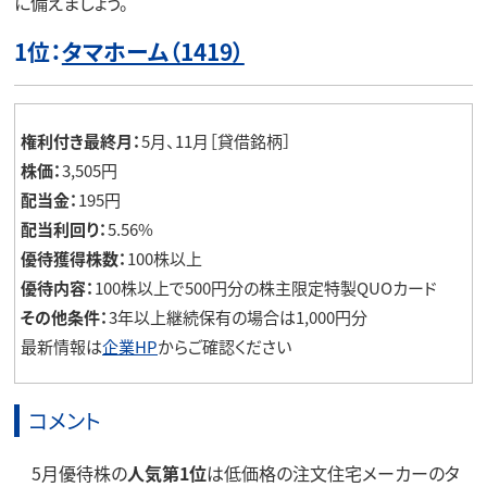
に備えましょう。
1位：
タマホーム（1419）
権利付き最終月：
5月、11月［貸借銘柄］
株価：
3,505円
配当金：
195円
配当利回り：
5.56%
優待獲得株数：
100株以上
優待内容：
100株以上で500円分の株主限定特製QUOカード
その他条件：
3年以上継続保有の場合は1,000円分
最新情報は
企業HP
からご確認ください
コメント
5月優待株の
人気第1位
は低価格の注文住宅メーカーのタ