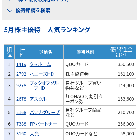
優待銘柄を検索
5月株主優待 人気ランキング
順
コー
優待発生金
銘柄名
優待品例
位
ド
額※1
１
1419
タマホーム
QUOカード
350,500
2
2792
ハニーズHD
株主優待券
161,100
ブックオフグル
自社グループ買い
3
9278
144,900
ープHD
物券など
「LOHACO」割引ク
4
2678
アスクル
153,600
ーポン券
自社グループ商品
5
2168
パソナグループ
210,700
など
6
7388
FPパートナー
QUOカード
256,000
7
3160
大光
QUOカードなど
58,000