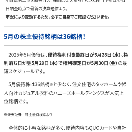
小数点第二位を四捨五入。株価は楽天証券HPより。配当予想は4月1
日調査時点で最新の決算短信より。
市況により変動するため、必ずご自身でご確認くださいませ。
5月の株主優待銘柄は36銘柄！
2025年5月優待は、
優待
権利付き最終日が5月28日（水）、権
利落ち日が翌5月29日（木）で権利確定日が5月30日（金）
の最
短スケジュールです。
5月優待株は36銘柄
と少なく、注文住宅のタマホームや婦
※
人向けカジュアル衣料のハニーズホールディングスが人気上
位銘柄です。
※楽天証券 株主優待検索より
全体的に小粒な銘柄が多く、優待内容もQUOカードや自社