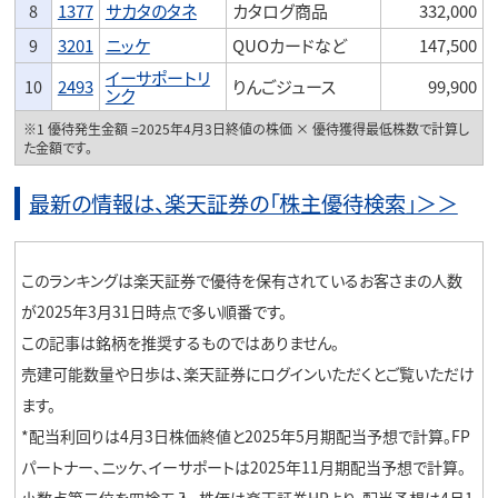
8
1377
サカタのタネ
カタログ商品
332,000
9
3201
ニッケ
QUOカードなど
147,500
イーサポートリ
10
2493
りんごジュース
99,900
ンク
※1 優待発生金額 =2025年4月3日終値の株価 × 優待獲得最低株数で計算し
た金額です。
最新の情報は、楽天証券の「株主優待検索」＞＞
このランキングは楽天証券で優待を保有されているお客さまの人数
が2025年3月31日時点で多い順番です。
この記事は銘柄を推奨するものではありません。
売建可能数量や日歩は、楽天証券にログインいただくとご覧いただけ
ます。
*配当利回りは4月3日株価終値と2025年5月期配当予想で計算。FP
パートナー、ニッケ、イーサポートは2025年11月期配当予想で計算。