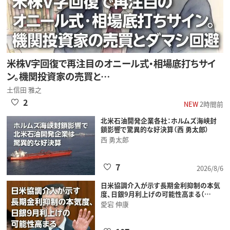
米株V字回復で再注目のオニール式・相場底打ちサイ
ン。機関投資家の売買と…
土信田 雅之
2
NEW
2時間前
北米石油開発企業各社：ホルムズ海峡封
鎖影響で驚異的な好決算（西 勇太郎）
西 勇太郎
7
2026/8/6
日米協調介入が示す長期金利抑制の本気
度、日銀9月利上げの可能性高まる（…
愛宕 伸康