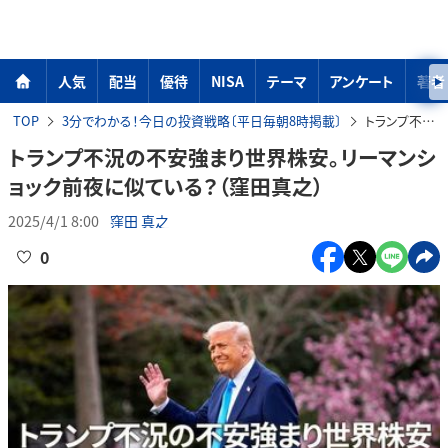
人気
配当
優待
NISA
テーマ
アンケート
著者
TOP
3分でわかる！今日の投資戦略〔平日毎朝8時掲載〕
トランプ不況の不安強まり世界株安。リーマンショック前夜に似ている？（窪田真之）
トランプ不況の不安強まり世界株安。リーマンシ
ョック前夜に似ている？（窪田真之）
2025/4/1 8:00
窪田 真之
0