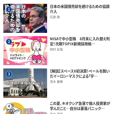
日本の米国債売却を避けるための協調
1
介入
石原 順
NISAで中小型株 8月末に入れ替え判
2
定！次期TOPIX新規採用候…
岡村 友哉
【解説】スペースX初決算！ベールを脱い
3
だイーロン・マスクによる「宇…
茂木 春輝
この夏、キオクシア急落で個人投資家が
4
学んだこと…自分は暴落パニック…
足立 武志