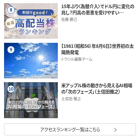
15年ぶり〈為替介入〉でドル円に変化の
8
兆し？円高の恩恵を受けやすい…
佐藤 勝己
【1981（昭和56）年8月6日】世界初の太
9
陽熱発電
トウシル編集チーム
米アップル株の動きから見えるAI相場
10
の「次のフェーズ」（土信田雅之）
土信田 雅之
アクセスランキング一覧はこちら