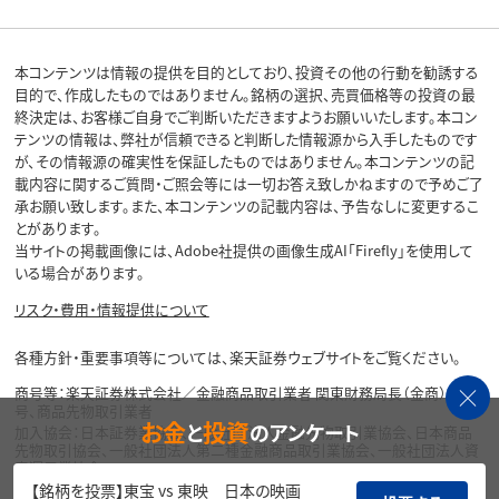
本コンテンツは情報の提供を目的としており、投資その他の行動を勧誘する
目的で、作成したものではありません。銘柄の選択、売買価格等の投資の最
終決定は、お客様ご自身でご判断いただきますようお願いいたします。本コン
テンツの情報は、弊社が信頼できると判断した情報源から入手したものです
が、その情報源の確実性を保証したものではありません。本コンテンツの記
載内容に関するご質問・ご照会等には一切お答え致しかねますので予めご了
承お願い致します。また、本コンテンツの記載内容は、予告なしに変更するこ
とがあります。
当サイトの掲載画像には、Adobe社提供の画像生成AI「Firefly」を使用して
いる場合があります。
リスク・費用・情報提供について
各種方針・重要事項等については、楽天証券ウェブサイトをご覧ください。
商号等：楽天証券株式会社／金融商品取引業者 関東財務局長（金商）第195
号、商品先物取引業者
お金
投資
と
のアンケート
加入協会：日本証券業協会、一般社団法人金融先物取引業協会、日本商品
先物取引協会、一般社団法人第二種金融商品取引業協会、一般社団法人資
産運用業協会
【銘柄を投票】東宝 vs 東映 日本の映画