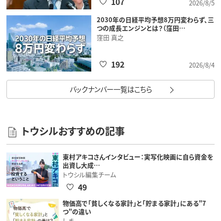
107
2026/8/5
2030年の日経平均予想8万円変わらず、三
つの成長エンジンとは？（窪田…
窪田 真之
192
2026/8/4
バックナンバー一覧はこちら
トウシルおすすめの記事
東村アキコさんインタビュー：実写化映画に自ら資金を
出資し大成…
トウシル編集チーム
49
物価高で「貧しくなる家計」と「貯まる家計」にある"7
つ"の違い
しま