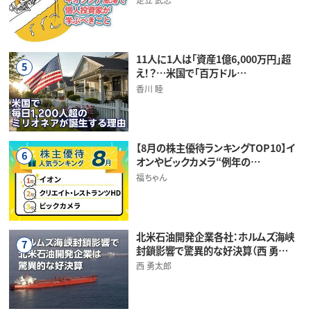
11人に1人は「資産1億6,000万円」超
5
え！？…米国で「百万ドル…
香川 睦
【8月の株主優待ランキングTOP10】イ
6
オンやビックカメラ“例年の…
福ちゃん
北米石油開発企業各社：ホルムズ海峡
7
封鎖影響で驚異的な好決算（西 勇…
西 勇太郎