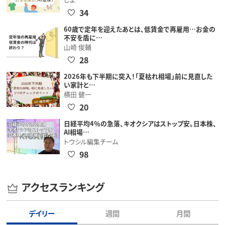
34
60歳で定年を迎えたあとは、低賃金で再雇用…お金の
不安を盾に…
山崎 俊輔
28
2026年も下半期に突入！「夏枯れ相場」前に見直した
い家計と…
横田 健一
20
日経平均4％の急落、キオクシアはストップ安。日本株、
AI相場…
トウシル編集チーム
98
アクセスランキング
デイリー
週間
月間