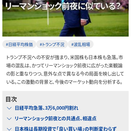
#日経平均株価
#トランプ不況
#波乱相場
トランプ不況への不安が強まり、米国株も日本株も急落。市
場の混乱は、かつてリーマンショック前夜に広がった楽観論
の影と重なりつつ、意外な点で異なる今の局面を映し出して
いる。この激動の背景と、今後のマーケット動向を分析する。
目次
日経平均急落、3万6,000円割れ
リーマンショック前夜との共通点、相違点
日本株は長期投資で「良い買い場」の判断変わらず