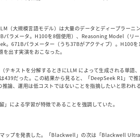
モデル（LLM（大規模言語モデル）は大量のデータとディープラ
70Bパラメータ。H100を8個使用）、Reasoning Mo
pSeek。671Bパラメーター（うち37Bがアクティブ）。H1
題を出す実演をおこなった。
トークン（テキストを分解するときにLLM によって生成される
クンは439だった。この結果から見ると、「DeepSeek R
R1」の推論、運用は低コストではないことを指摘したいと思われ
「蒸留」による学習が特徴であることを強調していた。
表した。「Blackwell」の次は「Blackwell Ul