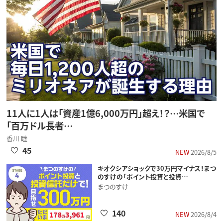
11人に1人は「資産1億6,000万円」超え！？…米国で
「百万ドル長者…
香川 睦
45
NEW
2026/8/5
キオクシアショックで30万円マイナス！まつ
のすけの「ポイント投資と投資…
まつのすけ
140
NEW
2026/8/4