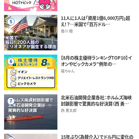
11人に1人は「資産1億6,000万円」超
5
え！？…米国で「百万ドル…
香川 睦
【8月の株主優待ランキングTOP10】イ
6
オンやビックカメラ“例年の…
福ちゃん
北米石油開発企業各社：ホルムズ海峡
7
封鎖影響で驚異的な好決算（西 勇…
西 勇太郎
15年ぶり〈為替介入〉でドル円に変化の