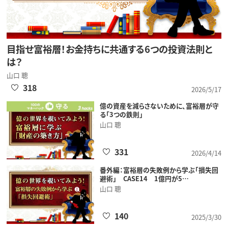
目指せ富裕層！お金持ちに共通する6つの投資法則と
は？
山口 聰
318
2026/5/17
億の資産を減らさないために、富裕層が守
る「3つの鉄則」
山口 聰
331
2026/4/14
番外編：富裕層の失敗例から学ぶ「損失回
避術」 CASE14 1億円が5…
山口 聰
140
2025/3/30