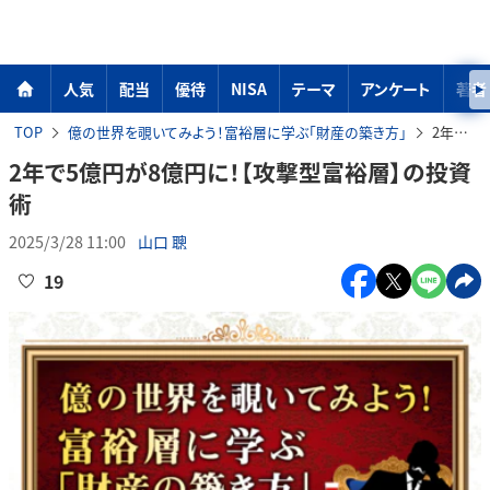
人気
配当
優待
NISA
テーマ
アンケート
著者
TOP
億の世界を覗いてみよう！富裕層に学ぶ「財産の築き方」
2年で5億円が8億円に！【攻撃型富裕層】の投資術
2年で5億円が8億円に！【攻撃型富裕層】の投資
術
2025/3/28 11:00
山口 聰
19