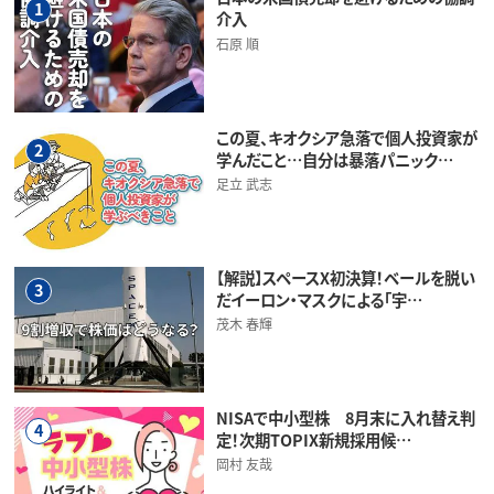
1
介入
石原 順
この夏、キオクシア急落で個人投資家が
2
学んだこと…自分は暴落パニック…
足立 武志
【解説】スペースX初決算！ベールを脱い
3
だイーロン・マスクによる「宇…
茂木 春輝
NISAで中小型株 8月末に入れ替え判
4
定！次期TOPIX新規採用候…
岡村 友哉