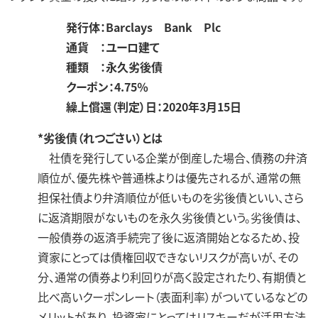
発行体：Barclays Bank Plc
通貨 ：ユーロ建て
種類 ：永久劣後債
クーポン：4.75％
繰上償還（判定）日：2020年3月15日
*劣後債（れつごさい）とは
社債を発行している企業が倒産した場合、債務の弁済
順位が、優先株や普通株よりは優先されるが、通常の無
担保社債より弁済順位が低いものを劣後債といい、さら
に返済期限がないものを永久劣後債という。劣後債は、
一般債券の返済手続完了後に返済開始となるため、投
資家にとっては債権回収できないリスクが高いが、その
分、通常の債券より利回りが高く設定されたり、有期債と
比べ高いクーポンレート（表面利率）がついているなどの
メリットがあり、投資家にとってはリスキーだが活用方法