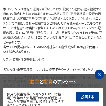
本コンテンツは情報の提供を目的としており、投資その他の行動を勧誘する
目的で、作成したものではありません。銘柄の選択、売買価格等の投資の最
終決定は、お客様ご自身でご判断いただきますようお願いいたします。本コン
テンツの情報は、弊社が信頼できると判断した情報源から入手したものです
が、その情報源の確実性を保証したものではありません。本コンテンツの記
載内容に関するご質問・ご照会等には一切お答え致しかねますので予めご了
承お願い致します。また、本コンテンツの記載内容は、予告なしに変更するこ
とがあります。
当サイトの掲載画像には、Adobe社提供の画像生成AI「Firefly」を使用して
いる場合があります。
リスク・費用・情報提供について
各種方針・重要事項等については、楽天証券ウェブサイトをご覧ください。
商号等：楽天証券株式会社／金融商品取引業者 関東財務局長（金商）第195
お金
投資
と
のアンケート
号、商品先物取引業者
加入協会：日本証券業協会、一般社団法人金融先物取引業協会、日本商品
先物取引協会、一般社団法人第二種金融商品取引業協会、一般社団法人資
産運用業協会
【8月の株主優待ランキングTOP10で投
投票する
票】“例年の人気銘柄”の株価が低迷中…
Copyright©
あなたが優待目当てに投資しても大丈夫
1999-2026 Rakuten Securities, Inc. All
そうと思う銘柄はどれ？