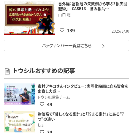
番外編：富裕層の失敗例から学ぶ「損失回
避術」 CASE13 含み損4,…
山口 聰
139
2025/3/30
バックナンバー一覧はこちら
トウシルおすすめの記事
東村アキコさんインタビュー：実写化映画に自ら資金を
出資し大成…
トウシル編集チーム
49
物価高で「貧しくなる家計」と「貯まる家計」にある"7
つ"の違い
しま
34