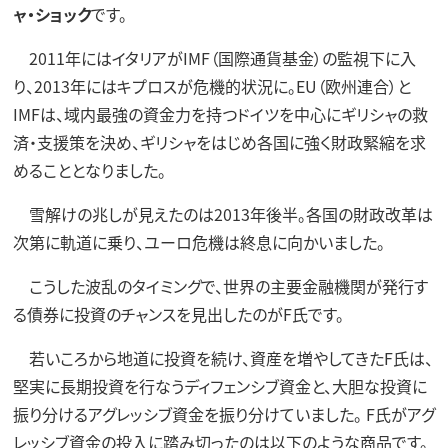
ャ・ショック
です。
2011年にはイタリアがIMF（国際通貨基金）の監視下に入
り、2013年にはキプロスが危機的状況に。EU（欧州連合）と
IMFは、域内最強の資金力を持つドイツを中心にギリシャの救
済・支援策を決め、ギリシャをはじめ各国に強く財政緊縮を求
めることとなりました。
雪解けの兆しが見えたのは2013年後半。各国の財政改革は
次第に軌道に乗り、ユーロ危機は終息に向かいました。
こうした波乱のタイミングで、世界の主要金融機関が発行す
る債券に投資のチャンスを見出したのがF氏です。
若いころから地道に投資を続け、資産を増やしてきたF氏は、
堅実に長期投資を行なうディフェンシブ資金と、大胆な投資に
振り分けるアグレッシブ資金を振り分けていました。 F氏がアグ
レッシブ資金の投入に踏み切ったのは以下のような商品です。