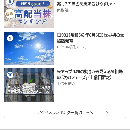
8
兆し？円高の恩恵を受けやすい…
佐藤 勝己
【1981（昭和56）年8月6日】世界初の太
9
陽熱発電
トウシル編集チーム
米アップル株の動きから見えるAI相場
10
の「次のフェーズ」（土信田雅之）
土信田 雅之
アクセスランキング一覧はこちら