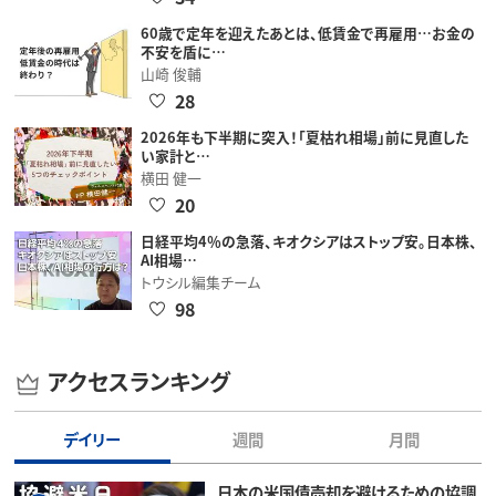
60歳で定年を迎えたあとは、低賃金で再雇用…お金の
不安を盾に…
山崎 俊輔
28
2026年も下半期に突入！「夏枯れ相場」前に見直した
い家計と…
横田 健一
20
日経平均4％の急落、キオクシアはストップ安。日本株、
AI相場…
トウシル編集チーム
98
アクセスランキング
デイリー
週間
月間
日本の米国債売却を避けるための協調