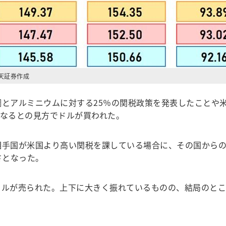
天証券作成
アルミニウムに対する25％の関税政策を発表したことや米国
になるとの見方でドルが買われた。
相手国が米国より高い関税を課している場合に、その国から
さとなった。
ルが売られた。上下に大きく振れているものの、結局のところ