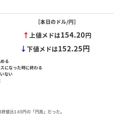
［本日のドル/円］
154.20
↑
上値メドは
円
152.25円
↓
下値メドは
低める
ナスになった時に終わる
ていない
社
日終値比1.65円の「円高」だった。