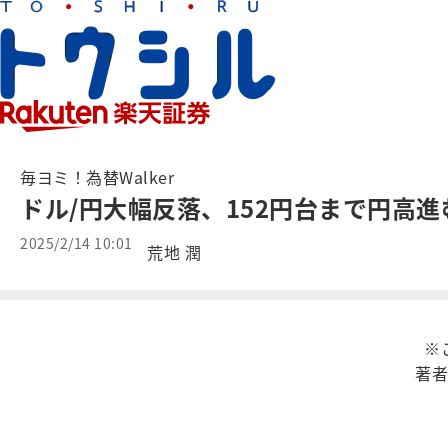
毎ヨミ！為替Walker
ドル/円大幅反落、152円台まで円高進
2025/2/14 10:01
荒地 潤
※
著者