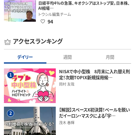
日経平均4％の急落、キオクシアはストップ安。日本株、
AI相場…
トウシル編集チーム
94
アクセスランキング
デイリー
週間
月間
NISAで中小型株 8月末に入れ替え判
1
定！次期TOPIX新規採用候…
岡村 友哉
【解説】スペースX初決算！ベールを脱い
2
だイーロン・マスクによる「宇…
茂木 春輝