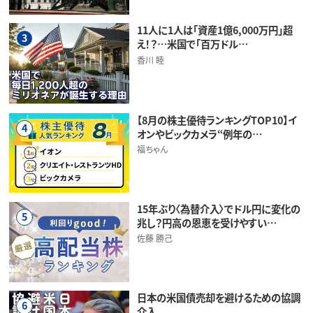
11人に1人は「資産1億6,000万円」超
3
え！？…米国で「百万ドル…
香川 睦
【8月の株主優待ランキングTOP10】イ
4
オンやビックカメラ“例年の…
福ちゃん
15年ぶり〈為替介入〉でドル円に変化の
5
兆し？円高の恩恵を受けやすい…
佐藤 勝己
日本の米国債売却を避けるための協調
6
介入