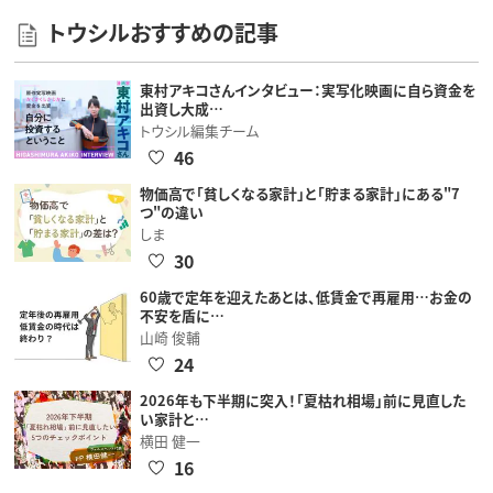
トウシルおすすめの記事
東村アキコさんインタビュー：実写化映画に自ら資金を
出資し大成…
トウシル編集チーム
46
物価高で「貧しくなる家計」と「貯まる家計」にある"7
つ"の違い
しま
30
60歳で定年を迎えたあとは、低賃金で再雇用…お金の
不安を盾に…
山崎 俊輔
24
2026年も下半期に突入！「夏枯れ相場」前に見直した
い家計と…
横田 健一
16