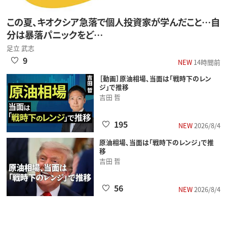
この夏、キオクシア急落で個人投資家が学んだこと…自
分は暴落パニックをど…
足立 武志
9
NEW
14時間前
［動画］原油相場、当面は「戦時下のレン
ジ」で推移
吉田 哲
195
NEW
2026/8/4
原油相場、当面は「戦時下のレンジ」で推
移
吉田 哲
56
NEW
2026/8/4