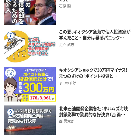
石原 順
この夏、キオクシア急落で個人投資家が
7
学んだこと…自分は暴落パニック…
足立 武志
キオクシアショックで30万円マイナス！
8
まつのすけの「ポイント投資と…
まつのすけ
北米石油開発企業各社：ホルムズ海峡
9
封鎖影響で驚異的な好決算（西 勇…
西 勇太郎