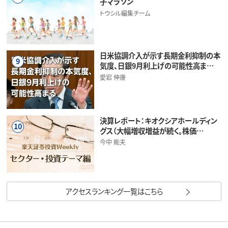
子マラソン
トウシル編集チーム
日米協調介入が示す長期金利抑制の本
9
気度、日銀9月利上げの可能性高ま…
愛宕 伸康
決算レポート：キオクシアホールディン
10
グス（大幅増収増益が続く。株価…
今中 能夫
アクセスランキング一覧はこちら