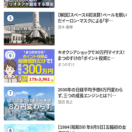
【解説】スペースX初決算！ベールを脱い
5
だイーロン・マスクによる「宇…
茂木 春輝
キオクシアショックで30万円マイナス！
6
まつのすけの「ポイント投資と…
まつのすけ
2030年の日経平均予想8万円変わら
7
ず、三つの成長エンジンとは？（…
窪田 真之
【1984（昭和59）年8月5日】五輪初の女
8