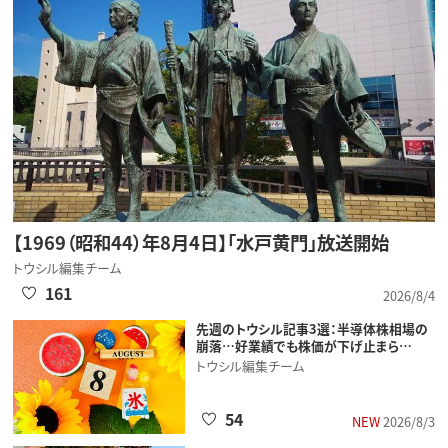
【1969（昭和44）年8月4日】「水戸黄門」放送開始
トウシル編集チーム
161
2026/8/4
先週のトウシル記事3選：半導体株相場の
崩落…好業績でも株価が下げ止まら…
トウシル編集チーム
54
NEW
2026/8/3