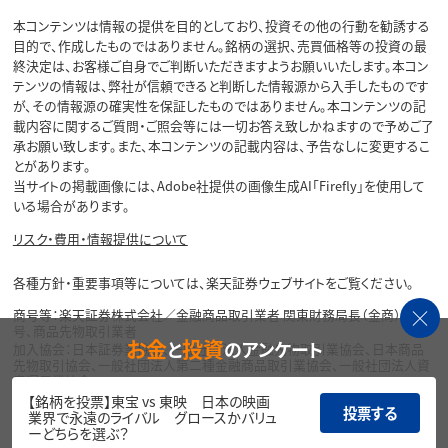
本コンテンツは情報の提供を目的としており、投資その他の行動を勧誘する
目的で、作成したものではありません。銘柄の選択、売買価格等の投資の最
終決定は、お客様ご自身でご判断いただきますようお願いいたします。本コン
テンツの情報は、弊社が信頼できると判断した情報源から入手したものです
が、その情報源の確実性を保証したものではありません。本コンテンツの記
載内容に関するご質問・ご照会等には一切お答え致しかねますので予めご了
承お願い致します。また、本コンテンツの記載内容は、予告なしに変更するこ
とがあります。
当サイトの掲載画像には、Adobe社提供の画像生成AI「Firefly」を使用して
いる場合があります。
リスク・費用・情報提供について
各種方針・重要事項等については、楽天証券ウェブサイトをご覧ください。
商号等：楽天証券株式会社／金融商品取引業者 関東財務局長（金商）第195
号、商品先物取引業者
お金
投資
と
のアンケート
加入協会：日本証券業協会、一般社団法人金融先物取引業協会、日本商品
先物取引協会、一般社団法人第二種金融商品取引業協会、一般社団法人資
産運用業協会
【銘柄を投票】東宝 vs 東映 日本の映画
投票する
Copyright©
業界で永遠のライバル グロースかバリュ
1999-2026 Rakuten Securities, Inc. All
ーどちらを選ぶ？
Rights Reserved.