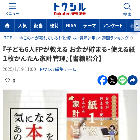
MENU
検索
人気
配当
優待
NISA
テーマ
アンケート
著者
TOP
今この本が売れている！『投資・株・資産運用』本週間ランキング
『
『子ども6人FPが教える お金が貯まる・使える紙
１枚かんたん家計管理』【書籍紹介】
2025/1/19 11:00
トウシル編集チーム
0