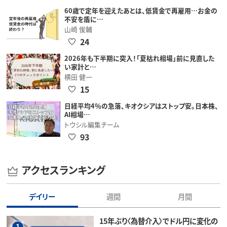
60歳で定年を迎えたあとは、低賃金で再雇用…お金の
不安を盾に…
山崎 俊輔
24
2026年も下半期に突入！「夏枯れ相場」前に見直した
い家計と…
横田 健一
15
日経平均4％の急落、キオクシアはストップ安。日本株、
AI相場…
トウシル編集チーム
93
アクセスランキング
デイリー
週間
月間
15年ぶり〈為替介入〉でドル円に変化の
1