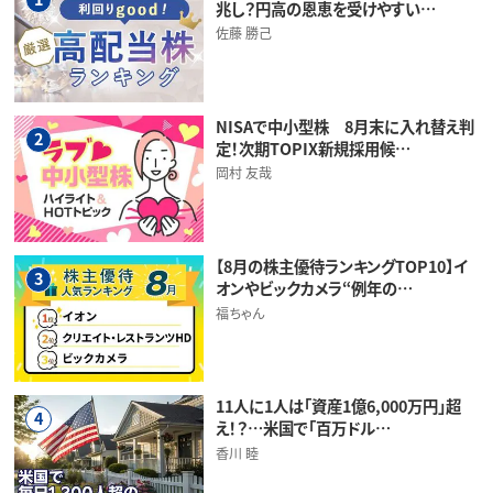
兆し？円高の恩恵を受けやすい…
佐藤 勝己
NISAで中小型株 8月末に入れ替え判
2
定！次期TOPIX新規採用候…
岡村 友哉
【8月の株主優待ランキングTOP10】イ
3
オンやビックカメラ“例年の…
福ちゃん
11人に1人は「資産1億6,000万円」超
4
え！？…米国で「百万ドル…
香川 睦