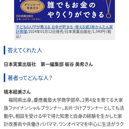
子ども6人FPが教える お金が貯まる・使える紙1枚かんたん家
計管理
/2024年01月12日発売/日本実業出版社/1,540円（税
込）
答えてくれた人
日本実業出版社 第一編集部 板谷 美希さん
著者ってどんな人？
橋本絵美
さん
福岡県出身。慶應義塾大学商学部卒。2男4女を育てる大家
族ファイナンシャルプランナー。お片づけプランナーとしても活
動中。相談を受ける中で得た知恵と自身の経験を生かした家
計改善術や共働きパパママ、ワンオペママを中心に生活がラク