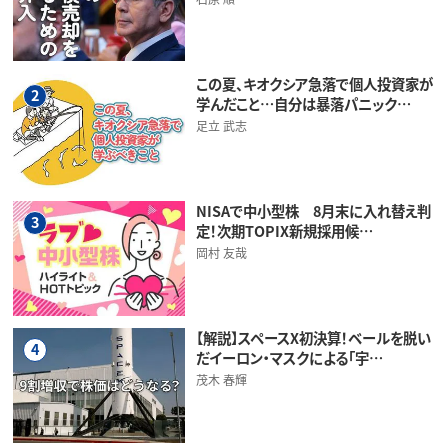
この夏、キオクシア急落で個人投資家が
2
学んだこと…自分は暴落パニック…
足立 武志
NISAで中小型株 8月末に入れ替え判
3
定！次期TOPIX新規採用候…
岡村 友哉
【解説】スペースX初決算！ベールを脱い
4
だイーロン・マスクによる「宇…
茂木 春輝