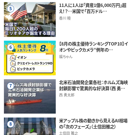
11人に1人は「資産1億6,000万円」超
5
え！？…米国で「百万ドル…
香川 睦
【8月の株主優待ランキングTOP10】イ
6
オンやビックカメラ“例年の…
福ちゃん
北米石油開発企業各社：ホルムズ海峡
7
封鎖影響で驚異的な好決算（西 勇…
西 勇太郎
米アップル株の動きから見えるAI相場
8
の「次のフェーズ」（土信田雅之）
土信田 雅之