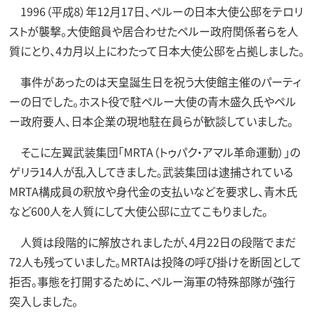
1996（平成8）年12月17日、ペルーの日本大使公邸をテロリ
ストが襲撃。大使館員や居合わせたペルー政府関係者らを人
質にとり、4カ月以上にわたって日本大使公邸を占拠しました。
事件があったのは天皇誕生日を祝う大使館主催のパーティ
ーの日でした。ホスト役で駐ペルー大使の青木盛久氏やペル
ー政府要人、日本企業の現地駐在員らが歓談していました。
そこに左翼武装集団「MRTA（トゥパク・アマル革命運動）」の
ゲリラ14人が乱入してきました。武装集団は逮捕されている
MRTA構成員の釈放や身代金の支払いなどを要求し、青木氏
など600人を人質にして大使公邸に立てこもりました。
人質は段階的に解放されましたが、4月22日の段階でまだ
72人も残っていました。MRTAは投降の呼び掛けを断固として
拒否。事態を打開するために、ペルー海軍の特殊部隊が強行
突入しました。