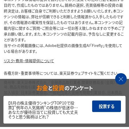
目的で、作成したものではありません。銘柄の選択、売買価格等の投資の最
終決定は、お客様ご自身でご判断いただきますようお願いいたします。本コン
テンツの情報は、弊社が信頼できると判断した情報源から入手したものです
が、その情報源の確実性を保証したものではありません。本コンテンツの記
載内容に関するご質問・ご照会等には一切お答え致しかねますので予めご了
承お願い致します。また、本コンテンツの記載内容は、予告なしに変更するこ
とがあります。
当サイトの掲載画像には、Adobe社提供の画像生成AI「Firefly」を使用して
いる場合があります。
リスク・費用・情報提供について
各種方針・重要事項等については、楽天証券ウェブサイトをご覧ください。
商号等：楽天証券株式会社／金融商品取引業者 関東財務局長（金商）第195
お金
投資
と
のアンケート
号、商品先物取引業者
加入協会：日本証券業協会、一般社団法人金融先物取引業協会、日本商品
先物取引協会、一般社団法人第二種金融商品取引業協会、一般社団法人資
産運用業協会
【8月の株主優待ランキングTOP10で投
投票する
票】“例年の人気銘柄”の株価が低迷中…
Copyright©
あなたが優待目当てに投資しても大丈夫
1999-2026 Rakuten Securities, Inc. All
そうと思う銘柄はどれ？
Rights Reserved.