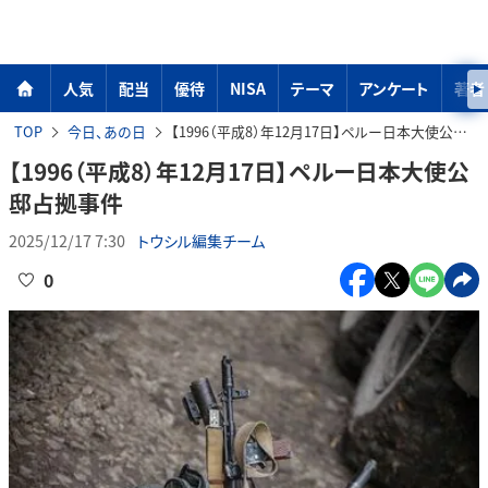
人気
配当
優待
NISA
テーマ
アンケート
著者
TOP
今日、あの日
【1996（平成8）年12月17日】ペルー日本大使公邸占拠事件
【1996（平成8）年12月17日】ペルー日本大使公
邸占拠事件
2025/12/17 7:30
トウシル編集チーム
0