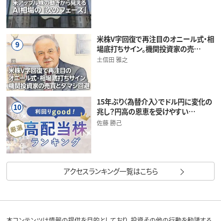
米株V字回復で再注目のオニール式・相
9
場底打ちサイン。機関投資家の売…
土信田 雅之
15年ぶり〈為替介入〉でドル円に変化の
10
兆し？円高の恩恵を受けやすい…
佐藤 勝己
アクセスランキング一覧はこちら
本コンテンツは情報の提供を目的としており、投資その他の行動を勧誘する