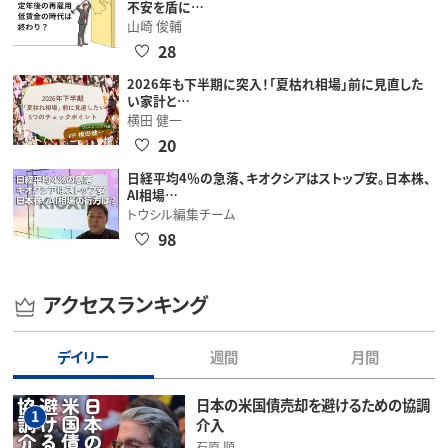
不安を盾に…
山崎 俊輔
28
2026年も下半期に突入！「夏枯れ相場」前に見直した
い家計と…
横田 健一
20
日経平均4％の急落、キオクシアはストップ安。日本株、
AI相場…
トウシル編集チーム
98
アクセスランキング
デイリー
週間
月間
日本の米国債売却を避けるための協調
1
介入
石原 順