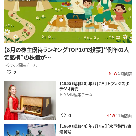
【8月の株主優待ランキングTOP10で投票】“例年の人
気銘柄”の株価が…
トウシル編集チーム
2
NEW
5時間前
【1955（昭和30）年8月7日】トランジスタ
ラジオ発売
トウシル編集チーム
0
NEW
11時間前
【1969（昭和44）年8月4日】「水戸黄門」放
送開始