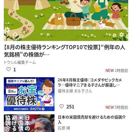
【8月の株主優待ランキングTOP10で投票】“例年の人
気銘柄”の株価が…
トウシル編集チーム
1
NEW
1時間前
26年8月株主優待：コメダやビックカメ
ラ…優待マニアまる子さんが厳選し…
優待主婦 まる子さん
251
NEW
5時間前
日本の米国債売却を避けるための協調介
入
石原 順