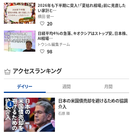
2026年も下半期に突入！「夏枯れ相場」前に見直した
い家計と…
横田 健一
20
日経平均4％の急落、キオクシアはストップ安。日本株、
AI相場…
トウシル編集チーム
98
アクセスランキング
デイリー
週間
月間
日本の米国債売却を避けるための協調
1
介入
石原 順