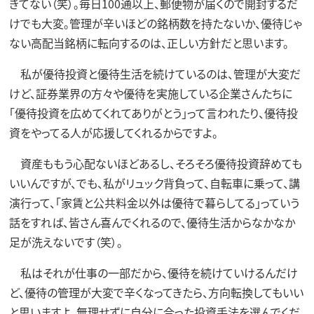
きてない（笑）。毎日100通以上、郵便物が届くので開封するだ
けでも大変。管理が辛いほどの銘柄数を持たないか、優待じゃ
ない高配当銘柄に転向するのは、正しい方針だと思います。
私が優待投資と優待生活を続けているのは、管理が大変だ
けど、証券業界の方々や優待を実施している企業さんたちに
「優待投資を広めてくれてありがとう」って言われたり、優待投
資をやってる人が応援してくれるからですよ。
資産ももう心配ないほどあるし、そろそろ優待投資辞めても
いいんですが、でも、私がリュック背負って、自転車に乗って、講
演行って、「家賃と公共料金以外は優待で暮らしてる」っていう
話をすれば、皆さん喜んでくれるので、優待生活からなかなか
足が洗えないです（笑）。
私はそれが仕事の一部だから、優待を続けていけるんだけ
ど、優待の管理が大変で辛くなってきたら、方向転換してもいい
と思いますよ。無理せずに自分に合った投資手法を選んでくだ