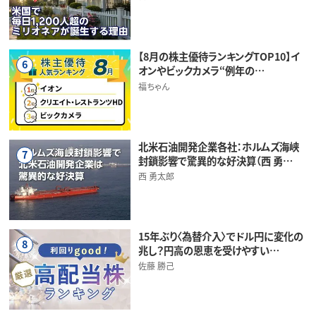
【8月の株主優待ランキングTOP10】イ
6
オンやビックカメラ“例年の…
福ちゃん
北米石油開発企業各社：ホルムズ海峡
7
封鎖影響で驚異的な好決算（西 勇…
西 勇太郎
15年ぶり〈為替介入〉でドル円に変化の
8
兆し？円高の恩恵を受けやすい…
佐藤 勝己