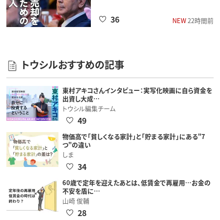
36
NEW
22時間前
トウシルおすすめの記事
東村アキコさんインタビュー：実写化映画に自ら資金を
出資し大成…
トウシル編集チーム
49
物価高で「貧しくなる家計」と「貯まる家計」にある"7
つ"の違い
しま
34
60歳で定年を迎えたあとは、低賃金で再雇用…お金の
不安を盾に…
山崎 俊輔
28