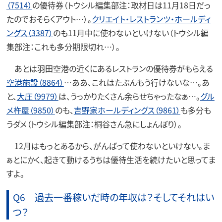
（7514）
の優待券（トウシル編集部注：取材日は11月18日だっ
たのでおそらくアウト…）。
クリエイト・レストランツ・ホールディ
ングス（3387）
のも11月中に使わないといけない（トウシル編
集部注：これも多分期限切れ…）。
あとは羽田空港の近くにあるレストランの優待券がもらえる
空港施設（8864）
…ああ、これはたぶんもう行けないな…。あ
と、
大庄（9979）
は、うっかりたくさん余らせちゃったなぁ…。
グル
メ杵屋（9850）
のも、
吉野家ホールディングス（9861）
も多分も
うダメ（トウシル編集部注：桐谷さん急にしょんぼり）。
12月はもっとあるから、がんばって使わないといけない。ま
ぁとにかく、起きて動けるうちは優待生活を続けたいと思ってま
すよ。
Q6 過去一番稼いだ時の年収は？そしてそれはい
つ？