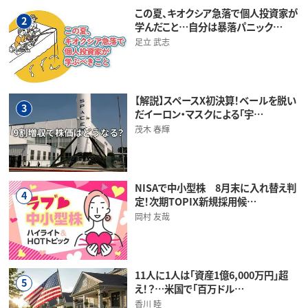
この夏、キオクシア急落で個人投資家が
2
学んだこと…自分は暴落パニック…
足立 武志
【解説】スペースX初決算！ベールを脱い
3
だイーロン・マスクによる「宇…
茂木 春輝
NISAで中小型株 8月末に入れ替え判
4
定！次期TOPIX新規採用候…
岡村 友哉
11人に1人は「資産1億6,000万円」超
5
え！？…米国で「百万ドル…
香川 睦