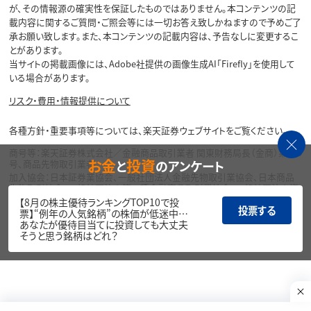
が、その情報源の確実性を保証したものではありません。本コンテンツの記
載内容に関するご質問・ご照会等には一切お答え致しかねますので予めご了
承お願い致します。また、本コンテンツの記載内容は、予告なしに変更するこ
とがあります。
当サイトの掲載画像には、Adobe社提供の画像生成AI「Firefly」を使用して
いる場合があります。
リスク・費用・情報提供について
各種方針・重要事項等については、楽天証券ウェブサイトをご覧ください。
商号等：楽天証券株式会社／金融商品取引業者 関東財務局長（金商）第195
お金
投資
と
のアンケート
号、商品先物取引業者
加入協会：日本証券業協会、一般社団法人金融先物取引業協会、日本商品
先物取引協会、一般社団法人第二種金融商品取引業協会、一般社団法人資
産運用業協会
【8月の株主優待ランキングTOP10で投
投票する
票】“例年の人気銘柄”の株価が低迷中…
Copyright©
あなたが優待目当てに投資しても大丈夫
1999-2026 Rakuten Securities, Inc. All
そうと思う銘柄はどれ？
Rights Reserved.