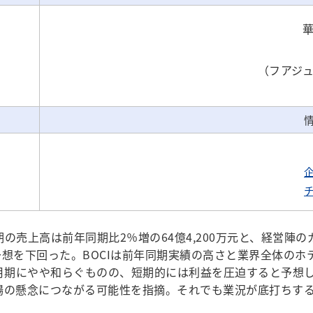
（フアジ
の売上高は前年同期比2％増の64億4,200万元と、経営陣の
元と予想を下回った。BOCIは前年同期実績の高さと業界全体
月期にやや和らぐものの、短期的には利益を圧迫すると予想し
市場の懸念につながる可能性を指摘。それでも業況が底打ちする