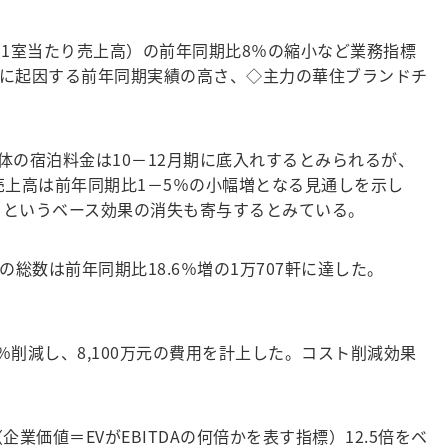
AR（1室当たり売上高）の前年同期比8％の縮小など業務指標
に起因する前年同期実績の高さ、◇主力の華住ブランドチ
の宿泊料金は10－12月期に底入れするとみられるが、
、売上高は前年同期比1－5％の小幅増となる見通しを示し
高さというベース効果の消失も寄与するとみている。
総数は前年同期比18.6％増の1万707軒に達した。
削減し、8,100万元の費用を計上した。コスト削減効果
A（企業価値＝EVがEBITDAの何倍かを表す指標）12.5倍をベ