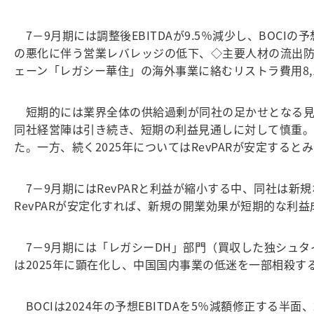
7－9月期には調整後EBITDAが9.5％減少し、BOC
の悪化に伴う営業レバレッジの低下、◇主要人材の流出
ェーン「レガシー華住」の海外事業に絡むリストラ費用8,
短期的には業界全体の供給過剰が同社の足かせとなる見込
同社経営陣は引き続き、短期の利益見通しに対して慎重。1
た。一方、続く2025年についてはRevPARが安定す
7－9月期にはRevPARと利益が縮小する中、同社は新規
RevPARが安定化すれば、新規の開業効果が短期的な利
7－9月期には「レガシーDH」部門（買収した独シュタイ
は2025年に顕在化し、中国国内事業の低迷を一部相殺す
BOCIは2024年の予想EBITDAを5％減額修正する半面、2