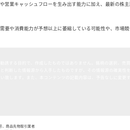
）や営業キャッシュフローを生み出す能力に加え、最新の株
需要や消費能力が予想以上に萎縮している可能性や、市場競
を勧誘する目的で、作成したものではありません。銘柄の選択、売
ると判断した情報源から入手したものですが、その情報源の確実性
願い致します。また、本コンテンツの記載内容は、予告なしに変更
5号、商品先物取引業者