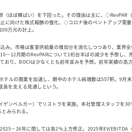
Iの予想（ほぼ横ばい）を下回った。その理由は主に、◇RevP
防止に向けた株式報酬の強化、◇コロナ後のペントアップ需要
100万元の計上。
み。市場は客室供給量の増加分を消化しつつあり、業界全体
0－12月期のRevPARについて1桁台半ばの減少を予想し
るとみており、BOCIは少なくとも前年並みを予想。前年実績の
ホテルの開業を加速し、期中のホテル純増数は557軒。9月末の
益成長を支える見通しという。
ゲンベルガー）でリストラを実施。本社管理スタッフを30％
るとみられる。
025－26年に関しては各2％上方修正。2025年EV/EBITD