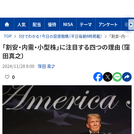
人気
配当
優待
NISA
テーマ
アンケート
著者
TOP
3分でわかる！今日の投資戦略〔平日毎朝8時掲載〕
「割安・内需・小型株」に注目する四つの理由（窪田真之）
「割安・内需・小型株」に注目する四つの理由（窪
田真之）
2024/11/28 8:00
窪田 真之
0