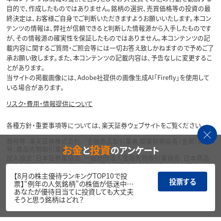
目的で、作成したものではありません。銘柄の選択、売買価格等の投資の最
終決定は、お客様ご自身でご判断いただきますようお願いいたします。本コン
テンツの情報は、弊社が信頼できると判断した情報源から入手したものです
が、その情報源の確実性を保証したものではありません。本コンテンツの記
載内容に関するご質問・ご照会等には一切お答え致しかねますので予めご了
承お願い致します。また、本コンテンツの記載内容は、予告なしに変更するこ
とがあります。
当サイトの掲載画像には、Adobe社提供の画像生成AI「Firefly」を使用して
いる場合があります。
リスク・費用・情報提供について
各種方針・重要事項等については、楽天証券ウェブサイトをご覧ください。
商号等：楽天証券株式会社／金融商品取引業者 関東財務局長（金商）第195
お金
投資
と
のアンケート
号、商品先物取引業者
加入協会：日本証券業協会、一般社団法人金融先物取引業協会、日本商品
先物取引協会、一般社団法人第二種金融商品取引業協会、一般社団法人資
産運用業協会
【8月の株主優待ランキングTOP10で投
投票する
票】“例年の人気銘柄”の株価が低迷中…
Copyright©
あなたが優待目当てに投資しても大丈夫
1999-2026 Rakuten Securities, Inc. All
そうと思う銘柄はどれ？
Rights Reserved.