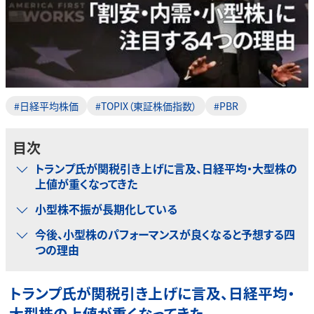
#日経平均株価
#TOPIX（東証株価指数）
#PBR
目次
トランプ氏が関税引き上げに言及、日経平均・大型株の
上値が重くなってきた
小型株不振が長期化している
今後、小型株のパフォーマンスが良くなると予想する四
つの理由
トランプ氏が関税引き上げに言及、日経平均・
大型株の上値が重くなってきた