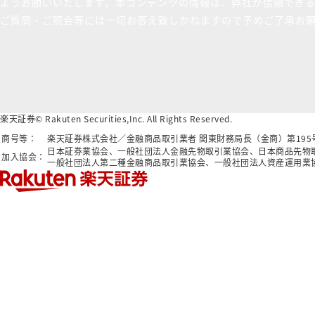
ようお願いいたします。本コンテンツの情報は、弊社が信頼でき
ご質問・ご照会等には一切お答え致しかねますので予めご了承お
楽天証券© Rakuten Securities,Inc. All Rights Reserved.
商号等：
楽天証券株式会社／金融商品取引業者 関東財務局長（金商）第19
日本証券業協会、一般社団法人金融先物取引業協会、日本商品先物
加入協会：
一般社団法人第二種金融商品取引業協会、一般社団法人資産運用業