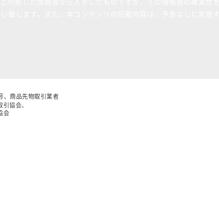
ると判断した情報源から入手したものですが、その情報源の確実性
願い致します。また、本コンテンツの記載内容は、予告なしに変更
5号、商品先物取引業者
取引協会、
協会