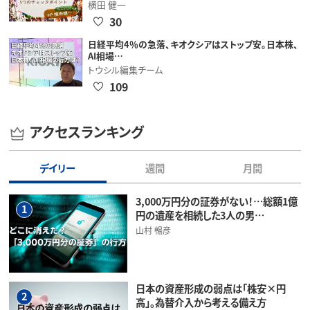
横田 健一
30
日経平均4％の急落、キオクシアはストップ安。日本株、
AI相場…
トウシル編集チーム
109
アクセスランキング
デイリー
週間
月間
3,000万円分の証券がない！…総額1億
1
円の遺産を相続した3人の男…
山村 暢彦
日本の資産形成の弱点は「株安×円
2
高」。為替介入から考える備え方