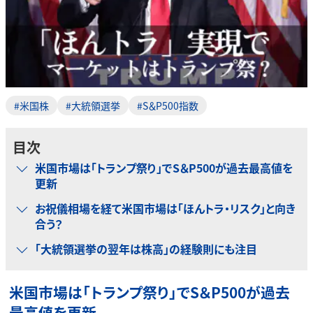
#米国株
#大統領選挙
#S＆P500指数
目次
米国市場は「トランプ祭り」でS＆P500が過去最高値を
更新
お祝儀相場を経て米国市場は「ほんトラ・リスク」と向き
合う？
「大統領選挙の翌年は株高」の経験則にも注目
米国市場は「トランプ祭り」でS＆P500が過去
最高値を更新