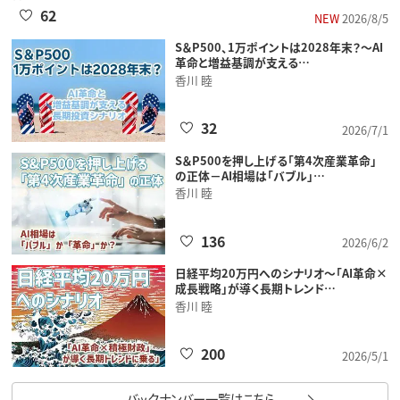
62
NEW
2026/8/5
S＆P500、1万ポイントは2028年末？～AI
革命と増益基調が支える…
香川 睦
32
2026/7/1
S＆P500を押し上げる「第4次産業革命」
の正体－AI相場は「バブル」…
香川 睦
136
2026/6/2
日経平均20万円へのシナリオ～「AI革命×
成長戦略」が導く長期トレンド…
香川 睦
200
2026/5/1
バックナンバー一覧はこちら