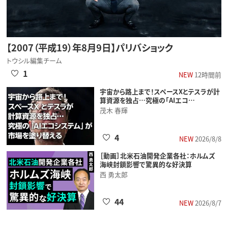
【2007（平成19）年8月9日】パリバショック
トウシル編集チーム
1
NEW
12時間前
宇宙から路上まで！スペースXとテスラが計
算資源を独占…究極の「AIエコ…
茂木 春輝
4
NEW
2026/8/8
［動画］北米石油開発企業各社：ホルムズ
海峡封鎖影響で驚異的な好決算
西 勇太郎
44
NEW
2026/8/7