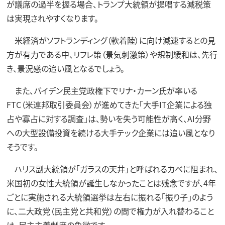
が議席の過半を握る場合、トランプ大統領が提唱する減税策
は実現されやすくなります。
米経済がソフトランディング（軟着陸）に向け減速するとの見
方が有力である中、リフレ策（景気刺激策）や規制緩和は、先行
き、景況感の追い風となるでしょう。
また、バイデン民主党政権下でリナ・カーン氏が率いる
FTC（米連邦取引委員会）が進めてきた「大手IT企業による独
占や寡占に対する調査」は、勢いを失う可能性が高く、AI分野
への大型設備投資を続ける大手テック企業には追い風となり
そうです。
ハリス副大統領が「ガラスの天井」と呼ばれるカベに阻まれ、
米国初の女性大統領が誕生しなかったことは残念ですが、4年
ごとに実施される大統領選挙は左右に振れる「振り子」のよう
に、二大政党（民主党と共和党）の間で権力が入れ替わること
は、民主主義制度の象徴です。