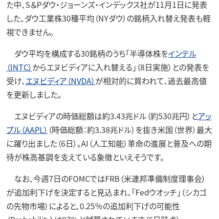
た中、S＆Pダウ・ジョーンズ・インデックス社が11月1日に発表
した、ダウ工業株30種平均（NYダウ）の銘柄入れ替え発表も軽
視できません。
ダウ平均を構成する30銘柄のうち「半導体株を
インテル
（INTC）
からエヌビディアに入れ替える」（8日実施）との発表を
受け、
エヌビディア（NVDA）
が相対的に買われて、過去最高値
を更新しました。
エヌビディアの時価総額は約3.43兆ドル（約530兆円）と
アッ
プル（AAPL）
（時価総額：約3.38兆ドル）を抜き米国（世界）最大
に躍り出ました（6日）。AI（人工知能）革命の進展と普及への期
待が株高基調を支えている象徴といえそうです。
なお、今週7日のFOMCではFRB（米連邦準備制度理事会）
が追加利下げを決定すると見込まれ、「Fedウオッチ」（シカゴ
の先物市場）によると、0.25％の追加利下げの可能性