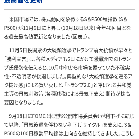
米国市場では、株式動向を象徴するS＆P500種指数（S＆
P500）が11月6日に上昇し（10月18日以来）今年48回目とな
る過去最高値更新となりました（図表1）。
11月5日投開票の大統領選挙でトランプ前大統領が早々と
「勝利宣言」し、各種メディアも6日にかけて激戦州でのトラン
プ氏優勢を伝えると、10月中旬から市場を覆っていた不確実
性・不透明感が後退しました。典型的な「大統領選挙を巡るア
ク抜け感」による買い戻しと、「トランプ2.0」と呼ばれる共和党
主導の景気刺激策（各種減税による景気下支え）期待が株高
要因となりました。
9月18日にFOMC（米連邦公開市場委員会）が利下げに転じ
て以降、「景気後退を伴わない利下げサイクル」を支えに、S＆
P500の100日移動平均線は上向きを維持してきました。こうし