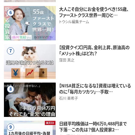
大人こそ自分にお金を使うべき！55歳、
6
ファーストクラス世界一周ひと…
トウシル編集チーム
【投資クイズ】円高、金利上昇、原油高の
7
「メリット株」はどれ？
窪田 真之
【NISA貧乏になるな】資産は増えている
8
のに「毎月カツカツ」…手取…
石川 亜希子
日経平均株価は一時6万0,488円まで
9
下落…この先は？個人投資家2…