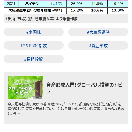
（出所）市場実績（暦年騰落率）より筆者作成
#米国株
#大統領選挙
#S＆P500指数
#資産形成
#長期投資
資産形成入門！グローバル投資のトビ
ラ
楽天証券経済研究所の香川 睦のレポートです。投機的な取引（短期売買）を
繰り返して、資産を形成していくことは困難です。一般の投資家に求められるの
は、長…