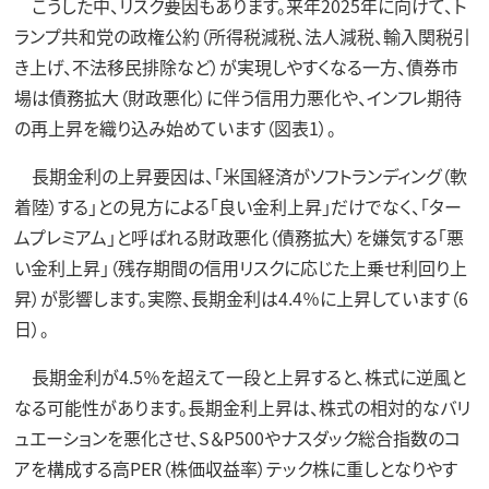
こうした中、リスク要因もあります。来年2025年に向けて、ト
ランプ共和党の政権公約（所得税減税、法人減税、輸入関税引
き上げ、不法移民排除など）が実現しやすくなる一方、債券市
場は債務拡大（財政悪化）に伴う信用力悪化や、インフレ期待
の再上昇を織り込み始めています（図表1）。
長期金利の上昇要因は、「米国経済がソフトランディング（軟
着陸）する」との見方による「良い金利上昇」だけでなく、「ター
ムプレミアム」と呼ばれる財政悪化（債務拡大）を嫌気する「悪
い金利上昇」（残存期間の信用リスクに応じた上乗せ利回り上
昇）が影響します。実際、長期金利は4.4％に上昇しています（6
日）。
長期金利が4.5％を超えて一段と上昇すると、株式に逆風と
なる可能性があります。長期金利上昇は、株式の相対的なバリ
ュエーションを悪化させ、S＆P500やナスダック総合指数のコ
アを構成する高PER（株価収益率）テック株に重しとなりやす