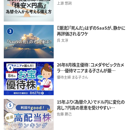
上源 悠詞
【潮流】「死んだ」はずのSaaSが、静かに
3
再評価されるワケ
呉 太淳
26年8月株主優待：コメダやビックカメ
4
ラ…優待マニアまる子さんが厳…
優待主婦 まる子さん
15年ぶり〈為替介入〉でドル円に変化の
5
兆し？円高の恩恵を受けやすい…
佐藤 勝己