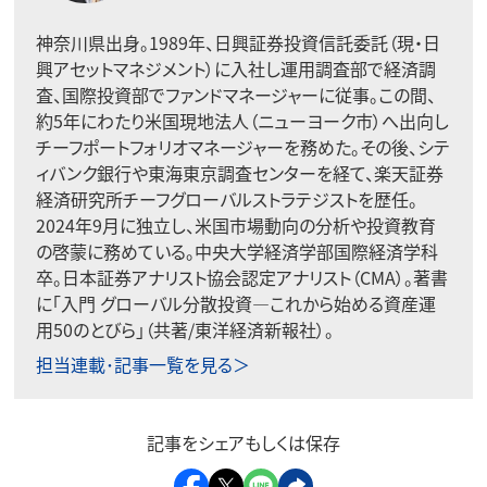
神奈川県出身。1989年、日興証券投資信託委託（現・日
興アセットマネジメント）に入社し運用調査部で経済調
査、国際投資部でファンドマネージャーに従事。この間、
約5年にわたり米国現地法人（ニューヨーク市）へ出向し
チーフポートフォリオマネージャーを務めた。その後、シテ
ィバンク銀行や東海東京調査センターを経て、楽天証券
経済研究所チーフグローバルストラテジストを歴任。
2024年9月に独立し、米国市場動向の分析や投資教育
の啓蒙に務めている。中央大学経済学部国際経済学科
卒。日本証券アナリスト協会認定アナリスト（CMA）。著書
に「入門 グローバル分散投資―これから始める資産運
用50のとびら」（共著/東洋経済新報社）。
担当連載･記事一覧を見る＞
記事をシェアもしくは保存