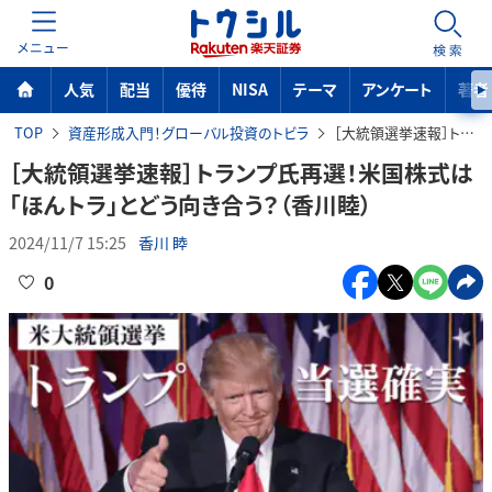
MENU
検索
人気
配当
優待
NISA
テーマ
アンケート
著者
TOP
資産形成入門！グローバル投資のトビラ
［大統領選挙速報］トランプ氏再選！米国株式は「ほんトラ」とどう向き合う？（香川睦）
［大統領選挙速報］トランプ氏再選！米国株式は
「ほんトラ」とどう向き合う？（香川睦）
2024/11/7 15:25
香川 睦
0