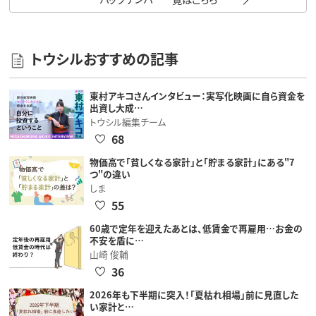
トウシルおすすめの記事
東村アキコさんインタビュー：実写化映画に自ら資金を
出資し大成…
トウシル編集チーム
68
物価高で「貧しくなる家計」と「貯まる家計」にある"7
つ"の違い
しま
55
60歳で定年を迎えたあとは、低賃金で再雇用…お金の
不安を盾に…
山崎 俊輔
36
2026年も下半期に突入！「夏枯れ相場」前に見直した
い家計と…