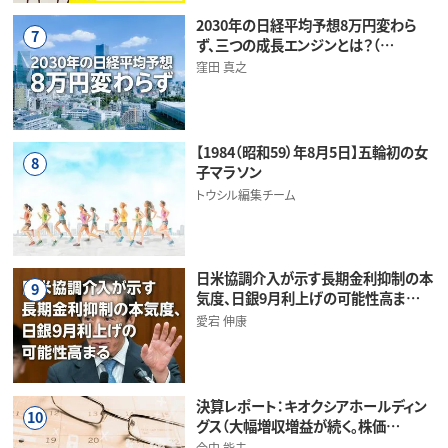
2030年の日経平均予想8万円変わら
7
ず、三つの成長エンジンとは？（…
窪田 真之
【1984（昭和59）年8月5日】五輪初の女
8
子マラソン
トウシル編集チーム
日米協調介入が示す長期金利抑制の本
9
気度、日銀9月利上げの可能性高ま…
愛宕 伸康
決算レポート：キオクシアホールディン
10
グス（大幅増収増益が続く。株価…
今中 能夫