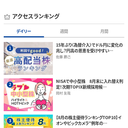
アクセスランキング
デイリー
週間
月間
15年ぶり〈為替介入〉でドル円に変化の
1
兆し？円高の恩恵を受けやすい…
佐藤 勝己
NISAで中小型株 8月末に入れ替え判
2
定！次期TOPIX新規採用候…
岡村 友哉
【8月の株主優待ランキングTOP10】イ
3
オンやビックカメラ“例年の…