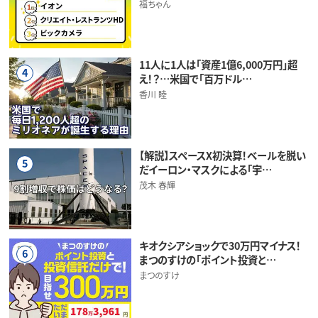
福ちゃん
11人に1人は「資産1億6,000万円」超
4
え！？…米国で「百万ドル…
香川 睦
【解説】スペースX初決算！ベールを脱い
5
だイーロン・マスクによる「宇…
茂木 春輝
キオクシアショックで30万円マイナス！
6
まつのすけの「ポイント投資と…
まつのすけ