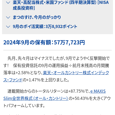
楽天・高配当株式・米国ファンド（四半期決算型）［NISA
成長投資枠］
まつのすけ、今月のがっかり
9月のポイ活実績：3万8,932ポイント
2024年9月の保有額：57万7,723円
先月、先々月はマイナスでしたが、9月でようやく反撃開始で
す！ 保有投資信託の9月の運用損益÷前月末残高の月間騰
落率は+2.58%となり、
楽天・オールカントリー株式インデック
ス・ファンド
の+1.47%を上回りました。
連載開始からのトータルリターンは+87.75%で、
e MAXIS
Slim全世界株式（オール・カントリー）
の+50.43%を大きくアウ
トパフォームしています。