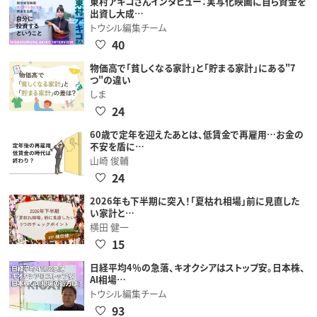
東村アキコさんインタビュー：実写化映画に自ら資金を
出資し大成…
トウシル編集チーム
40
物価高で「貧しくなる家計」と「貯まる家計」にある"7
つ"の違い
しま
24
60歳で定年を迎えたあとは、低賃金で再雇用…お金の
不安を盾に…
山崎 俊輔
24
2026年も下半期に突入！「夏枯れ相場」前に見直した
い家計と…
横田 健一
15
日経平均4％の急落、キオクシアはストップ安。日本株、
AI相場…
トウシル編集チーム
93