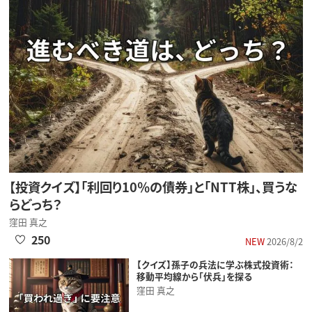
【投資クイズ】「利回り10％の債券」と「NTT株」、買うな
らどっち？
窪田 真之
250
NEW
2026/8/2
【クイズ】孫子の兵法に学ぶ株式投資術：
移動平均線から「伏兵」を探る
窪田 真之