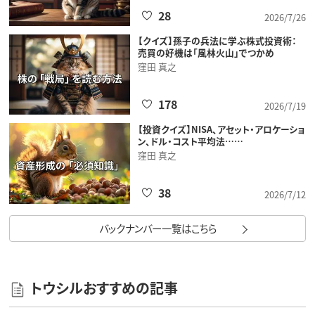
28
2026/7/26
【クイズ】孫子の兵法に学ぶ株式投資術：
売買の好機は「風林火山」でつかめ
窪田 真之
178
2026/7/19
【投資クイズ】NISA、アセット・アロケーショ
ン、ドル・コスト平均法……
窪田 真之
38
2026/7/12
バックナンバー一覧はこちら
トウシルおすすめの記事