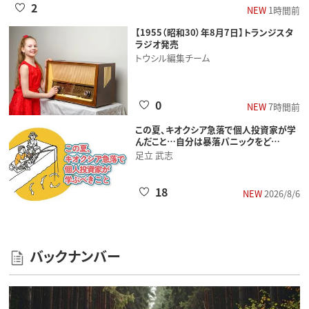
2
NEW
1時間前
【1955（昭和30）年8月7日】トランジスタ
ラジオ発売
トウシル編集チーム
0
NEW
7時間前
この夏、キオクシア急落で個人投資家が学
んだこと…自分は暴落パニックをど…
足立 武志
18
NEW
2026/8/6
バックナンバー