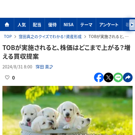
人気
配当
優待
NISA
テーマ
アンケート
著者
TOP
窪田真之のクイズでわかる！資産形成
TOBが実施されると、株価はどこまで上がる？増える買収提案
TOBが実施されると、株価はどこまで上がる？増
える買収提案
2024/8/31 8:00
窪田 真之
0