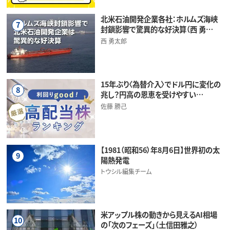
北米石油開発企業各社：ホルムズ海峡
7
封鎖影響で驚異的な好決算（西 勇…
西 勇太郎
15年ぶり〈為替介入〉でドル円に変化の
8
兆し？円高の恩恵を受けやすい…
佐藤 勝己
【1981（昭和56）年8月6日】世界初の太
9
陽熱発電
トウシル編集チーム
米アップル株の動きから見えるAI相場
10
の「次のフェーズ」（土信田雅之）