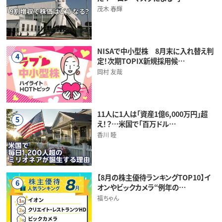
茂木 春輝
NISAで中小型株 8月末に入れ替え判
4
定！次期TOPIX新規採用候…
岡村 友哉
11人に1人は「資産1億6,000万円」超
5
え！？…米国で「百万ドル…
香川 睦
【8月の株主優待ランキングTOP10】イ
6
オンやビックカメラ“例年の…
福ちゃん