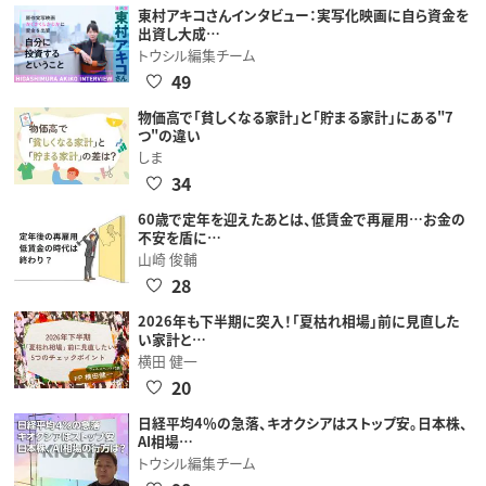
東村アキコさんインタビュー：実写化映画に自ら資金を
出資し大成…
トウシル編集チーム
49
物価高で「貧しくなる家計」と「貯まる家計」にある"7
つ"の違い
しま
34
60歳で定年を迎えたあとは、低賃金で再雇用…お金の
不安を盾に…
山崎 俊輔
28
2026年も下半期に突入！「夏枯れ相場」前に見直した
い家計と…
横田 健一
20
日経平均4％の急落、キオクシアはストップ安。日本株、
AI相場…
トウシル編集チーム