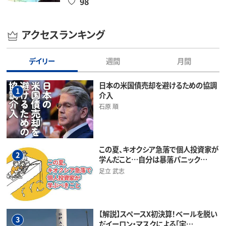
98
アクセスランキング
デイリー
週間
月間
日本の米国債売却を避けるための協調
1
介入
石原 順
この夏、キオクシア急落で個人投資家が
2
学んだこと…自分は暴落パニック…
足立 武志
【解説】スペースX初決算！ベールを脱い
3
だイーロン・マスクによる「宇…