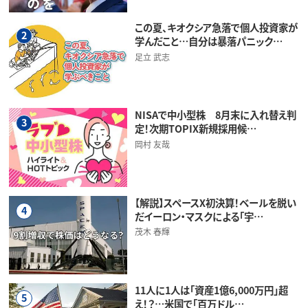
この夏、キオクシア急落で個人投資家が
2
学んだこと…自分は暴落パニック…
足立 武志
NISAで中小型株 8月末に入れ替え判
3
定！次期TOPIX新規採用候…
岡村 友哉
【解説】スペースX初決算！ベールを脱い
4
だイーロン・マスクによる「宇…
茂木 春輝
11人に1人は「資産1億6,000万円」超
5
え！？…米国で「百万ドル…