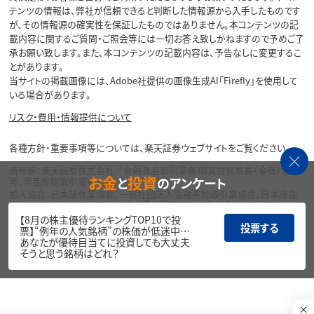
テンツの情報は、弊社が信頼できると判断した情報源から入手したものです
が、その情報源の確実性を保証したものではありません。本コンテンツの記
載内容に関するご質問・ご照会等には一切お答え致しかねますので予めご了
承お願い致します。また、本コンテンツの記載内容は、予告なしに変更するこ
とがあります。
当サイトの掲載画像には、Adobe社提供の画像生成AI「Firefly」を使用して
いる場合があります。
リスク・費用・情報提供について
各種方針・重要事項等については、楽天証券ウェブサイトをご覧ください。
商号等：楽天証券株式会社／金融商品取引業者 関東財務局長（金商）第195
お金
投資
と
のアンケート
号、商品先物取引業者
加入協会：日本証券業協会、一般社団法人金融先物取引業協会、日本商品
先物取引協会、一般社団法人第二種金融商品取引業協会、一般社団法人資
産運用業協会
【8月の株主優待ランキングTOP10で投
投票する
票】“例年の人気銘柄”の株価が低迷中…
Copyright©
あなたが優待目当てに投資しても大丈夫
1999-2026 Rakuten Securities, Inc. All
そうと思う銘柄はどれ？
Rights Reserved.