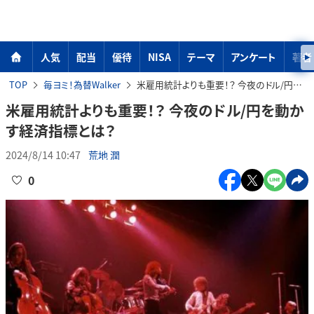
人気
配当
優待
NISA
テーマ
アンケート
著者
TOP
毎ヨミ！為替Walker
米雇用統計よりも重要！？ 今夜のドル/円を動かす経済指標とは？
米雇用統計よりも重要！？ 今夜のドル/円を動か
す経済指標とは？
2024/8/14 10:47
荒地 潤
0