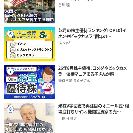
香川 睦
【8月の株主優待ランキングTOP10】イ
6
オンやビックカメラ“例年の…
福ちゃん
26年8月株主優待：コメダやビックカメ
7
ラ…優待マニアまる子さんが厳…
優待主婦 まる子さん
米株V字回復で再注目のオニール式・相
8
場底打ちサイン。機関投資家の売…
土信田 雅之