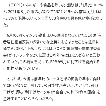
コアCPI（エネルギーや食品を除いた指数）は、前月比+0.1％
と、2021年８月以来の小幅な伸びにとどまった。前年同月比は
+3.3%で予想の3.4%を下回り、３年余りで最も低い伸びとなっ
た。
6月のCPIでインフレ高止まりの原因となっていたOER（所有
者居住相当家賃）が穏やかな上昇におさまったことは注目に
値する。OERが下落しなければ、FOMC（米連邦公開市場委員
会）がインフレ率を2%に戻せる可能性はほとんどないと言わ
れていた。この結果を受けて、FRBが9月に利下げを開始する
可能性が高まっている。
とはいえ、今後は前年比のベース効果の影響で年末に向け
てCPIが徐々に上昇していく可能性が高い。したがって、9月利
下げが、即ち「利下げサイクル（毎会合での利下げ）の開始」を
意味することにならないだろう。