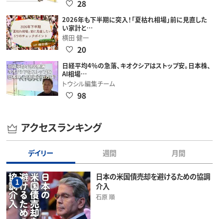
28
2026年も下半期に突入！「夏枯れ相場」前に見直した
い家計と…
横田 健一
20
日経平均4％の急落、キオクシアはストップ安。日本株、
AI相場…
トウシル編集チーム
98
アクセスランキング
デイリー
週間
月間
日本の米国債売却を避けるための協調
1
介入
石原 順