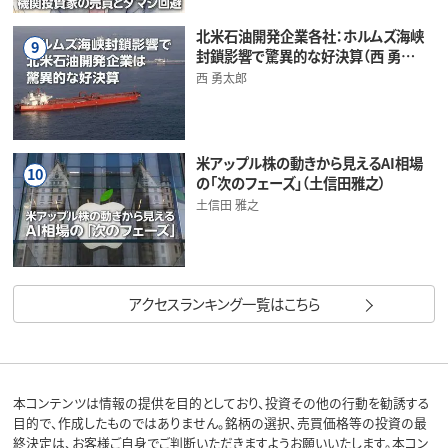
北米石油開発企業各社：ホルムズ海峡
9
封鎖影響で驚異的な好決算（西 勇…
西 勇太郎
米アップル株の動きから見えるAI相場
10
の「次のフェーズ」（土信田雅之）
土信田 雅之
アクセスランキング一覧はこちら
本コンテンツは情報の提供を目的としており、投資その他の行動を勧誘する
目的で、作成したものではありません。銘柄の選択、売買価格等の投資の最
終決定は、お客様ご自身でご判断いただきますようお願いいたします。本コン