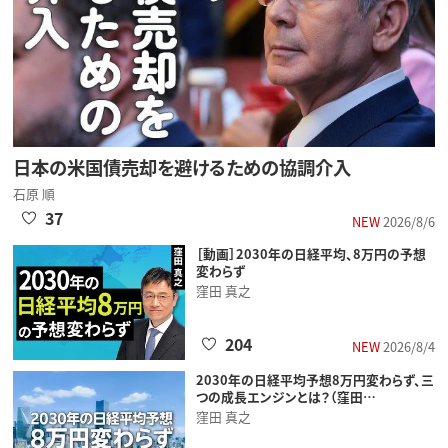
日本の米国債売却を避けるための協調介入
石原 順
37
NEW
2026/8/6
［動画］2030年の日経平均、8万円の予想
変わらず
窪田 真之
204
NEW
2026/8/4
2030年の日経平均予想8万円変わらず、三
つの成長エンジンとは？（窪田…
窪田 真之