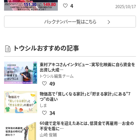
4
2025/10/17
バックナンバー一覧はこちら
トウシルおすすめの記事
東村アキコさんインタビュー：実写化映画に自ら資金を
出資し大成…
トウシル編集チーム
49
物価高で「貧しくなる家計」と「貯まる家計」にある"7
つ"の違い
しま
34
60歳で定年を迎えたあとは、低賃金で再雇用…お金の
不安を盾に…
山崎 俊輔