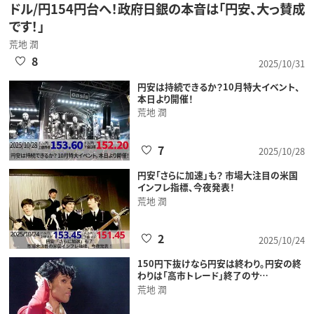
ドル/円154円台へ！政府日銀の本音は「円安、大っ賛成
です！」
荒地 潤
8
2025/10/31
円安は持続できるか？10月特大イベント、
本日より開催！
荒地 潤
7
2025/10/28
円安「さらに加速」も？ 市場大注目の米国
インフレ指標、今夜発表！
荒地 潤
2
2025/10/24
150円下抜けなら円安は終わり。円安の終
わりは「高市トレード」終了のサ…
荒地 潤