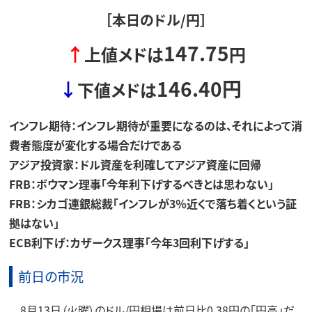
［本日のドル/円］
147.75
↑
上値メドは
円
146.40
円
↓
下値メドは
インフレ期待：インフレ期待が重要になるのは、それによって消
費者態度が変化する場合だけである
アジア投資家：ドル資産を利確してアジア資産に回帰
FRB：ボウマン理事「今年利下げするべきとは思わない」
FRB：シカゴ連銀総裁「インフレが3％近くで落ち着くという証
拠はない」
ECB利下げ：カザークス理事「今年3回利下げする」
前日の市況
8月13日（火曜）のドル/円相場は前日比0.38円の「円高」だ