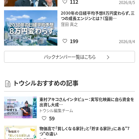
112
2026/8/5
2030年の日経平均予想8万円変わらず、三
つの成長エンジンとは？（窪田…
窪田 真之
199
2026/8/4
バックナンバー一覧はこちら
トウシルおすすめの記事
東村アキコさんインタビュー：実写化映画に自ら資金を
出資し大成…
トウシル編集チーム
59
物価高で「貧しくなる家計」と「貯まる家計」にある"7
つ"の違い