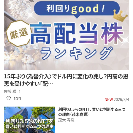
15年ぶり〈為替介入〉でドル円に変化の兆し？円高の恩
恵を受けやすい「配…
佐藤 勝己
121
NEW
2026/8/4
利回り3.5%のNTT、買いと判断する三つ
の理由（茂木春輝）
茂木 春輝