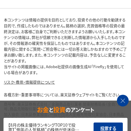
本コンテンツは情報の提供を目的としており、投資その他の行動を勧誘する
目的で、作成したものではありません。銘柄の選択、売買価格等の投資の最
終決定は、お客様ご自身でご判断いただきますようお願いいたします。本コン
テンツの情報は、弊社が信頼できると判断した情報源から入手したものです
が、その情報源の確実性を保証したものではありません。本コンテンツの記
載内容に関するご質問・ご照会等には一切お答え致しかねますので予めご了
承お願い致します。また、本コンテンツの記載内容は、予告なしに変更するこ
とがあります。
当サイトの掲載画像には、Adobe社提供の画像生成AI「Firefly」を使用して
いる場合があります。
リスク・費用・情報提供について
各種方針・重要事項等については、楽天証券ウェブサイトをご覧ください。
商号等：楽天証券株式会社／金融商品取引業者 関東財務局長（金商）第195
お金
投資
と
のアンケート
号、商品先物取引業者
加入協会：日本証券業協会、一般社団法人金融先物取引業協会、日本商品
先物取引協会、一般社団法人第二種金融商品取引業協会、一般社団法人資
産運用業協会
【8月の株主優待ランキングTOP10で投
投票する
票】“例年の人気銘柄”の株価が低迷中…