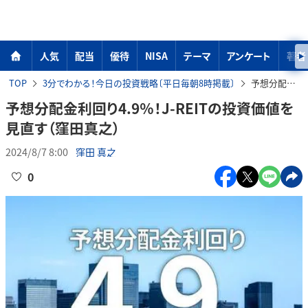
人気
配当
優待
NISA
テーマ
アンケート
著者
TOP
3分でわかる！今日の投資戦略〔平日毎朝8時掲載〕
予想分配金利回り4.9％！J-REITの投資価値を見直す（窪田真之）
予想分配金利回り4.9％！J-REITの投資価値を
見直す（窪田真之）
2024/8/7 8:00
窪田 真之
0