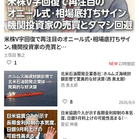
米株V字回復で再注目のオニール式・相場底打ちサイ
ン。機関投資家の売買と…
土信田 雅之
1
NEW
22時間前
北米石油開発企業各社：ホルムズ海峡封
鎖影響で驚異的な好決算（西 勇太郎）
西 勇太郎
8
2026/8/6
日米協調介入が示す長期金利抑制の本気
度、日銀9月利上げの可能性高まる（…
愛宕 伸康