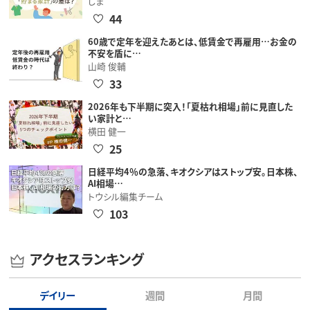
しま
44
60歳で定年を迎えたあとは、低賃金で再雇用…お金の
不安を盾に…
山崎 俊輔
33
2026年も下半期に突入！「夏枯れ相場」前に見直した
い家計と…
横田 健一
25
日経平均4％の急落、キオクシアはストップ安。日本株、
AI相場…
トウシル編集チーム
103
アクセスランキング
デイリー
週間
月間