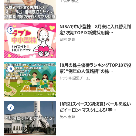
土信田 雅之
NISAで中小型株 8月末に入れ替え判
5
定！次期TOPIX新規採用候…
岡村 友哉
【8月の株主優待ランキングTOP10で投
6
票】“例年の人気銘柄”の株…
トウシル編集チーム
【解説】スペースX初決算！ベールを脱い
7
だイーロン・マスクによる「宇…
茂木 春輝