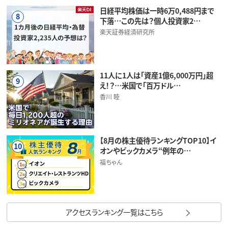
日経平均株価は一時6万0,488円まで
8
下落…この先は？個人投資家2…
楽天証券経済研究所
11人に1人は「資産1億6,000万円」超
9
え！？…米国で「百万ドル…
香川 睦
【8月の株主優待ランキングTOP10】イ
10
オンやビックカメラ“例年の…
福ちゃん
アクセスランキング一覧はこちら