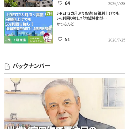
64
2026/7/28
J-REIT2カ月ぶり高値！日銀利上げでも
5％利回り強し？「地域特化型…
かつさんど
51
2026/7/25
バックナンバー