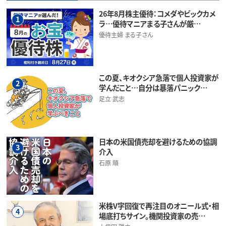
26年8月株主優待：コメダやビックカメ
1
ラ…優待マニアまる子さんが厳…
優待主婦 まる子さん
この夏、キオクシア急落で個人投資家が
2
学んだこと…自分は暴落パニック…
足立 武志
日本の米国債売却を避けるための協調
3
介入
石原 順
米株V字回復で再注目のオニール式・相
4
場底打ちサイン。機関投資家の売…