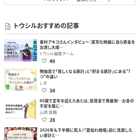
トウシルおすすめの記事
東村アキコさんインタビュー：実写化映画に自ら資金を
出資し大成…
トウシル編集チーム
49
物価高で「貧しくなる家計」と「貯まる家計」にある"7
つ"の違い
しま
34
60歳で定年を迎えたあとは、低賃金で再雇用…お金の
不安を盾に…
山崎 俊輔
28
2026年も下半期に突入！「夏枯れ相場」前に見直した
い家計と…