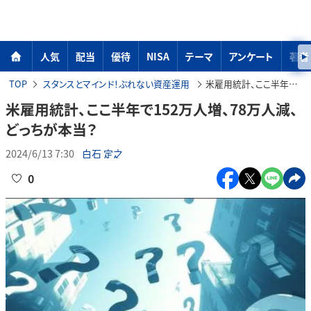
人気
配当
優待
NISA
テーマ
アンケート
著者
TOP
スタンスとマインド！ぶれない資産運用
米雇用統計、ここ半年で152万人増、78万人減、どっちが本当？
米雇用統計、ここ半年で152万人増、78万人減、
どっちが本当？
2024/6/13 7:30
白石 定之
0