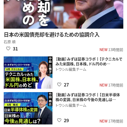
日本の米国債売却を避けるための協調介入
石原 順
31
NEW
13時間前
［動画］みずほ証券コラボ┃【テクニカルで
みた米国株、日本株、ドル円のめ…
トウシル編集チーム
27
NEW
17時間前
［動画］みずほ証券コラボ┃【日米半導体
株の変調、日米株の今後の見通しは…
トウシル編集チーム
29
NEW
17時間前