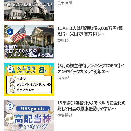
茂木 春輝
11人に1人は「資産1億6,000万円」超
3
え！？…米国で「百万ドル…
香川 睦
【8月の株主優待ランキングTOP10】イ
4
オンやビックカメラ“例年の…
福ちゃん
15年ぶり〈為替介入〉でドル円に変化の
5
兆し？円高の恩恵を受けやすい…
佐藤 勝己