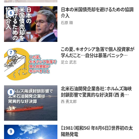
日本の米国債売却を避けるための協調
6
介入
石原 順
この夏、キオクシア急落で個人投資家が
7
学んだこと…自分は暴落パニック…
足立 武志
北米石油開発企業各社：ホルムズ海峡
8
封鎖影響で驚異的な好決算（西 勇…
西 勇太郎
【1981（昭和56）年8月6日】世界初の太
9
陽熱発電