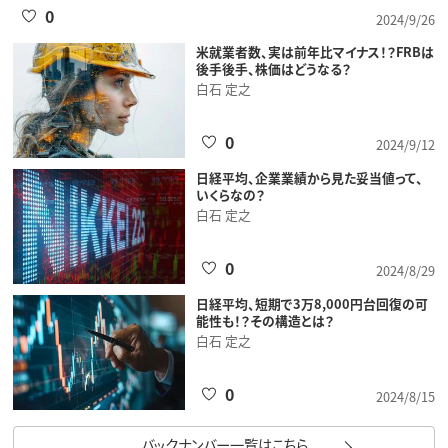
0
2024/9/26
米就業者数、実は前年比マイナス！？FRBは
後手後手、株価はどうなる？
白石 定之
0
2024/9/12
日経平均、企業業績から見た妥当値って、
いくらなの？
白石 定之
0
2024/8/29
日経平均、短期で3万8,000円台回復の可
能性も！？その構造とは？
白石 定之
0
2024/8/15
バックナンバー一覧はこちら