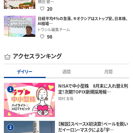
横田 健一
20
日経平均4％の急落、キオクシアはストップ安。日本株、
AI相場…
トウシル編集チーム
98
アクセスランキング
デイリー
週間
月間
NISAで中小型株 8月末に入れ替え判
1
定！次期TOPIX新規採用候…
岡村 友哉
【解説】スペースX初決算！ベールを脱い
2
だイーロン・マスクによる「宇…