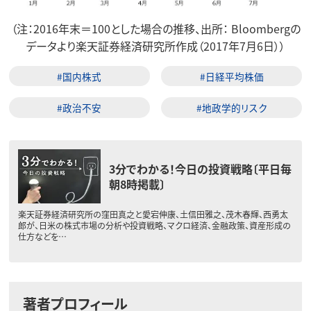
（注：2016年末＝100とした場合の推移、出所： Bloombergの
データより楽天証券経済研究所作成（2017年7月6日））
#国内株式
#日経平均株価
#政治不安
#地政学的リスク
3分でわかる！今日の投資戦略〔平日毎
朝8時掲載〕
楽天証券経済研究所の窪田真之と愛宕伸康、土信田雅之、茂木春輝、西勇太
郎が、日米の株式市場の分析や投資戦略、マクロ経済、金融政策、資産形成の
仕方などを…
著者プロフィール