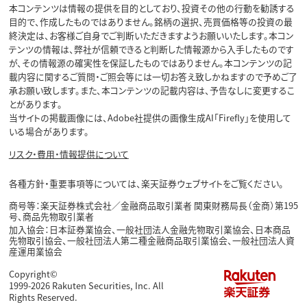
本コンテンツは情報の提供を目的としており、投資その他の行動を勧誘する
目的で、作成したものではありません。銘柄の選択、売買価格等の投資の最
終決定は、お客様ご自身でご判断いただきますようお願いいたします。本コン
テンツの情報は、弊社が信頼できると判断した情報源から入手したものです
が、その情報源の確実性を保証したものではありません。本コンテンツの記
載内容に関するご質問・ご照会等には一切お答え致しかねますので予めご了
承お願い致します。また、本コンテンツの記載内容は、予告なしに変更するこ
とがあります。
当サイトの掲載画像には、Adobe社提供の画像生成AI「Firefly」を使用して
いる場合があります。
リスク・費用・情報提供について
各種方針・重要事項等については、楽天証券ウェブサイトをご覧ください。
商号等：楽天証券株式会社／金融商品取引業者 関東財務局長（金商）第195
号、商品先物取引業者
加入協会：日本証券業協会、一般社団法人金融先物取引業協会、日本商品
先物取引協会、一般社団法人第二種金融商品取引業協会、一般社団法人資
産運用業協会
Copyright©
1999-2026 Rakuten Securities, Inc. All
Rights Reserved.