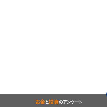
お金
投資
と
のアンケート