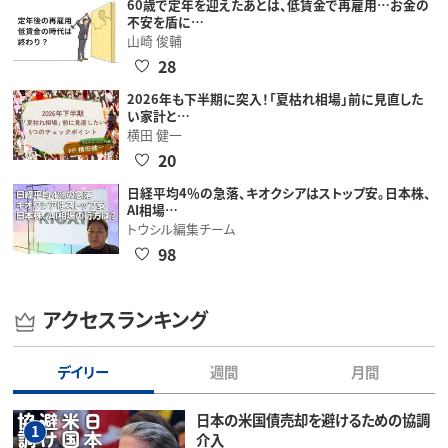
60歳で定年を迎えたあとは、低賃金で再雇用…お金の
不安を盾に…
山崎 俊輔
28
2026年も下半期に突入！「夏枯れ相場」前に見直した
い家計と…
横田 健一
20
日経平均4％の急落、キオクシアはストップ安。日本株、
AI相場…
トウシル編集チーム
98
アクセスランキング
デイリー
週間
月間
日本の米国債売却を避けるための協調
1
介入