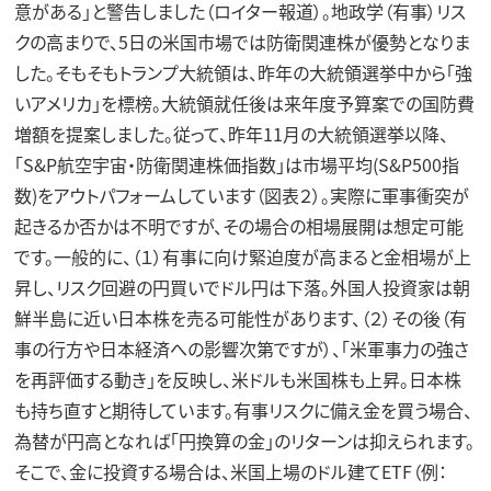
意がある」と警告しました（ロイター報道）。地政学（有事）リス
クの高まりで、5日の米国市場では防衛関連株が優勢となりま
した。そもそもトランプ大統領は、昨年の大統領選挙中から「強
いアメリカ」を標榜。大統領就任後は来年度予算案での国防費
増額を提案しました。従って、昨年11月の大統領選挙以降、
「S&P航空宇宙・防衛関連株価指数」は市場平均(S&P500指
数)をアウトパフォームしています（図表２）。実際に軍事衝突が
起きるか否かは不明ですが、その場合の相場展開は想定可能
です。一般的に、（１）有事に向け緊迫度が高まると金相場が上
昇し、リスク回避の円買いでドル円は下落。外国人投資家は朝
鮮半島に近い日本株を売る可能性があります、（２）その後（有
事の行方や日本経済への影響次第ですが）、「米軍事力の強さ
を再評価する動き」を反映し、米ドルも米国株も上昇。日本株
も持ち直すと期待しています。有事リスクに備え金を買う場合、
為替が円高となれば「円換算の金」のリターンは抑えられます。
そこで、金に投資する場合は、米国上場のドル建てETF（例：