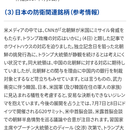
（３）日本の防衛関連銘柄（参考情報）
米メディアの中では、CNNが「北朝鮮が米国にミサイル脅威を
もたらす、トランプ政権の対応はいかに」（4日）と題した記事で
ホワイトハウスの対応を迫りました。独立記念日を狙った北朝
鮮の挑発行為に、トランプ大統領が静観を続けるとは考えにく
い状況です。同大統領は、中国の北朝鮮に対する対応に期待し
ていましたが、北朝鮮との関与を理由に中国内の銀行を制裁
対象とするなど苛立ちもみせています。とは言うものの、武力
衝突に伴う韓国、日本、米国軍（及び韓国在住の軍人の家族）
に見込まれる犠牲を考慮すると、安易な決断もできないジレン
マを抱えています。今後の展開を占う上では、7月7日と8日にド
イツで開催されるG20サミット、米中首脳会談、米露首脳会談
での朝鮮半島情勢を巡る議論や合意が注目されます。習国家
主席やプーチン大統領とのディール（交渉）次第で、トランプ大