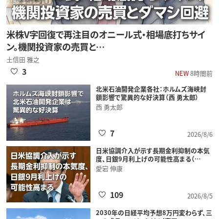
米株V字回復で再注目のオニール式・相場底打ちサイ
ン。機関投資家の売買と…
土信田 雅之
3
NEW
8時間前
北米石油開発企業各社：ホルムズ海峡封
鎖影響で驚異的な好決算（西 勇太郎）
西 勇太郎
7
2026/8/6
日米協調介入が示す長期金利抑制の本気
度、日銀9月利上げの可能性高まる（…
愛宕 伸康
109
2026/8/5
2030年の日経平均予想8万円変わらず、三