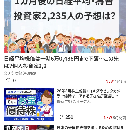
日経平均株価は一時6万0,488円まで下落…この先
は？個人投資家2,2…
楽天証券経済研究所
0
NEW
46分前
26年8月株主優待：コメダやビックカメ
ラ…優待マニアまる子さんが厳選し…
優待主婦 まる子さん
251
NEW
8時間前
日本の米国債売却を避けるための協調介