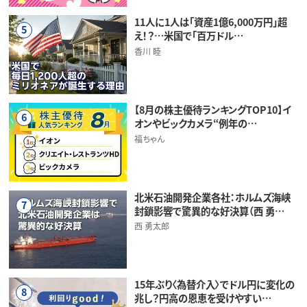
11人に1人は「資産1億6,000万円」超
5
え！？…米国で「百万ドル…
香川 睦
【8月の株主優待ランキングTOP10】イ
6
オンやビックカメラ“例年の…
福ちゃん
北米石油開発企業各社：ホルムズ海峡
7
封鎖影響で驚異的な好決算（西 勇…
西 勇太郎
15年ぶり〈為替介入〉でドル円に変化の
8
兆し？円高の恩恵を受けやすい…