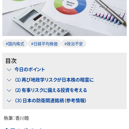
#国内株式
#日経平均株価
#政治不安
目次
今日のポイント
（1）再び地政学リスクが日本株の暗雲に
（2）有事リスクに備える投資を考える
（３）日本の防衛関連銘柄（参考情報）
執筆：香川睦