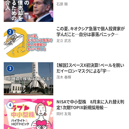
石原 順
この夏、キオクシア急落で個人投資家が
2
学んだこと…自分は暴落パニック…
足立 武志
【解説】スペースX初決算！ベールを脱い
3
だイーロン・マスクによる「宇…
茂木 春輝
NISAで中小型株 8月末に入れ替え判
4
定！次期TOPIX新規採用候…
岡村 友哉