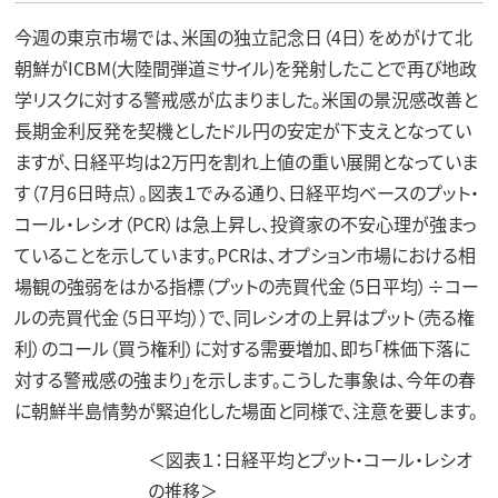
今週の東京市場では、米国の独立記念日（4日）をめがけて北
朝鮮がICBM(大陸間弾道ミサイル)を発射したことで再び地政
学リスクに対する警戒感が広まりました。米国の景況感改善と
長期金利反発を契機としたドル円の安定が下支えとなってい
ますが、日経平均は2万円を割れ上値の重い展開となっていま
す（7月6日時点）。図表１でみる通り、日経平均ベースのプット・
コール・レシオ（PCR）は急上昇し、投資家の不安心理が強まっ
ていることを示しています。PCRは、オプション市場における相
場観の強弱をはかる指標（プットの売買代金（5日平均）÷コー
ルの売買代金（5日平均））で、同レシオの上昇はプット（売る権
利）のコール（買う権利）に対する需要増加、即ち「株価下落に
対する警戒感の強まり」を示します。こうした事象は、今年の春
に朝鮮半島情勢が緊迫化した場面と同様で、注意を要します。
＜図表１：日経平均とプット・コール・レシオ
の推移＞