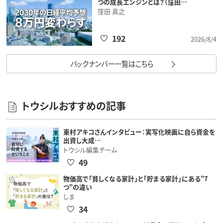
つの成長エンジンとは？（窪田…
窪田 真之
192
2026/8/4
バックナンバー一覧はこちら
トウシルおすすめの記事
東村アキコさんインタビュー：実写化映画に自ら資金を
出資し大成…
トウシル編集チーム
49
物価高で「貧しくなる家計」と「貯まる家計」にある"7
つ"の違い
しま
34