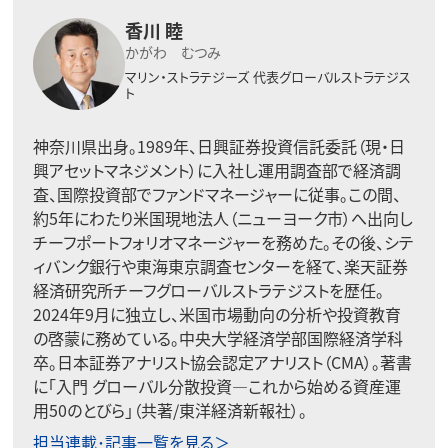
香川 睦
かがわ むつみ
マリン・ストラテジーズ
代表グローバルストラテジス
ト
神奈川県出身。1989年、日興証券投資信託委託（現・日
興アセットマネジメント）に入社し運用調査部で経済調
査、国際投資部でファンドマネージャーに従事。この間、
約5年にわたり米国現地法人（ニューヨーク市）へ出向し
チーフポートフォリオマネージャーを務めた。その後、シテ
ィバンク銀行や東海東京調査センターを経て、楽天証券
経済研究所チーフグローバルストラテジストを歴任。
2024年9月に独立し、米国市場動向の分析や投資教育
の啓蒙に務めている。中央大学経済学部国際経済学科
卒。日本証券アナリスト協会認定アナリスト（CMA）。著書
に「入門 グローバル分散投資―これから始める資産運
用50のとびら」（共著/東洋経済新報社）。
担当連載･記事一覧を見る＞