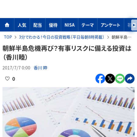
人気
配当
優待
NISA
テーマ
アンケート
著者
TOP
3分でわかる！今日の投資戦略〔平日毎朝8時掲載〕
朝鮮半島危機再び？有事リスクに備える投資は（香川睦）
朝鮮半島危機再び？有事リスクに備える投資は
（香川睦）
2017/7/7 0:00
香川 睦
0