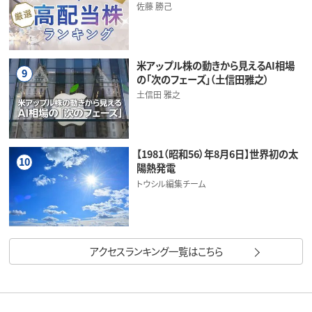
佐藤 勝己
米アップル株の動きから見えるAI相場
9
の「次のフェーズ」（土信田雅之）
土信田 雅之
【1981（昭和56）年8月6日】世界初の太
10
陽熱発電
トウシル編集チーム
アクセスランキング一覧はこちら