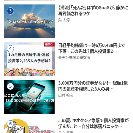
【潮流】「死んだ」はずのSaaSが、静かに
3
再評価されるワケ
呉 太淳
日経平均株価は一時6万0,488円まで
4
下落…この先は？個人投資家2…
楽天証券経済研究所
3,000万円分の証券がない！…総額1億
5
円の遺産を相続した3人の男…
山村 暢彦
この夏、キオクシア急落で個人投資家が
6
学んだこと…自分は暴落パニック…
足立 武志