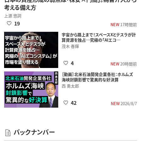
考える備え方
上源 悠詞
19
NEW
17時間前
宇宙から路上まで！スペースXとテスラが計
算資源を独占…究極の「AIエコ…
茂木 春輝
4
NEW
20時間前
［動画］北米石油開発企業各社：ホルムズ
海峡封鎖影響で驚異的な好決算
西 勇太郎
42
NEW
2026/8/7
バックナンバー