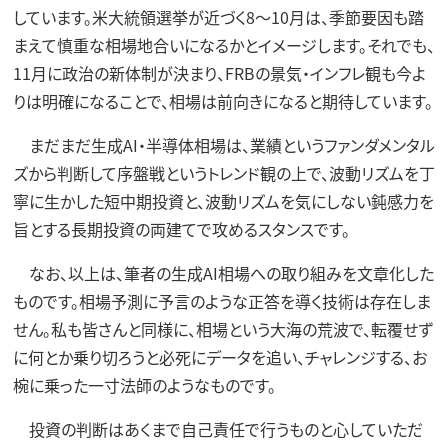
しています。米大統領選挙が近づく8～10月は、季節要因も踏
まえて慎重な相場地合いになるかとイメージします。それでも、
11月に政治の新体制が決まり、FRBの景気・インフレ観も今よ
りは明確になることで、相場は前向きになると期待しています。
まだまだ生成AI・半導体相場は、業績というファンダメンタル
ズから判断して序盤戦というトレンド観の上で、波動リズムを丁
寧に生かした短中期投資と、波動リズムを気にしない鈍感力を
旨とする長期投資の両建てで攻めるスタンスです。
なお、以上は、筆者の生成AI相場への取り組みを文章化した
ものです。相場予測に予言のような正答を導く技術は存在しま
せん。私も皆さんと同様に、相場という大海の荒波で、転覆せず
に何とか乗り切ろうと必死にデータを追い、チャレンジする、お
椀に乗った一寸法師のようなものです。
投資の判断はあくまで自己責任で行うものと心していただ