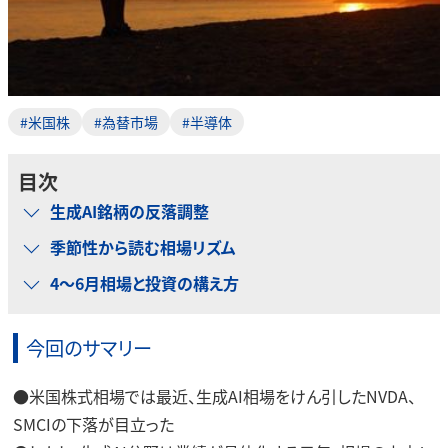
#米国株
#為替市場
#半導体
目次
生成AI銘柄の反落調整
季節性から読む相場リズム
4～6月相場と投資の構え方
今回のサマリー
●米国株式相場では最近、生成AI相場をけん引したNVDA、
SMCIの下落が目立った