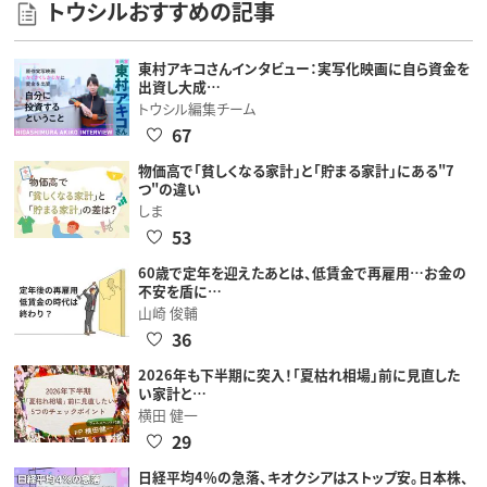
トウシルおすすめの記事
東村アキコさんインタビュー：実写化映画に自ら資金を
出資し大成…
トウシル編集チーム
67
物価高で「貧しくなる家計」と「貯まる家計」にある"7
つ"の違い
しま
53
60歳で定年を迎えたあとは、低賃金で再雇用…お金の
不安を盾に…
山崎 俊輔
36
2026年も下半期に突入！「夏枯れ相場」前に見直した
い家計と…
横田 健一
29
日経平均4％の急落、キオクシアはストップ安。日本株、