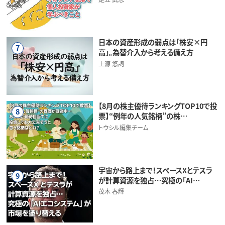
日本の資産形成の弱点は「株安×円
7
高」。為替介入から考える備え方
上源 悠詞
【8月の株主優待ランキングTOP10で投
8
票】“例年の人気銘柄”の株…
トウシル編集チーム
宇宙から路上まで！スペースXとテスラ
9
が計算資源を独占…究極の「AI…
茂木 春輝