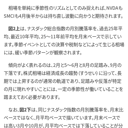
相場を単純に季節性のリズムとしてのみ捉えれば、NVDAも
SMCIも4月後半からは持ち直し波動に向かうと期待されます。
図2上
は、ナスダック総合指数の月別騰落率を、過去25年平
均、最近10年平均、25～11年前平均を月末ベースで示してい
ます。季節イベントとしての決算や税制などによって生じる相場
には、緩い季節パターンが観察されます。
傾向がよく表れるのは、2月と5～6月と8月の足踏み、9月の
下落です。株式相場は経済成長の趨勢（すうせい）に沿って、長
期では上昇するのが通常の軌道であり、足踏みや反落が特定
の月に現れやすいことには、一定の季節性が働いていることを
踏まえておく必要があります。
なお、
図2下
は、同じナスダック指数の月別騰落率を、月末比
ベースではなく、月平均ベースで描いています。月末ベースで
は高い3月や10月が、月平均ベースでは下落していることが分