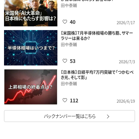
田中泰輔
40
2026/7/17
【米国株】7月半導体相場の勝ち筋、サマー
ラリーは来るか?
田中泰輔
53
2026/7/3
【日本株】日経平均7万円突破で「つかむべ
き光、そして影」
田中泰輔
112
2026/6/19
バックナンバー一覧はこちら