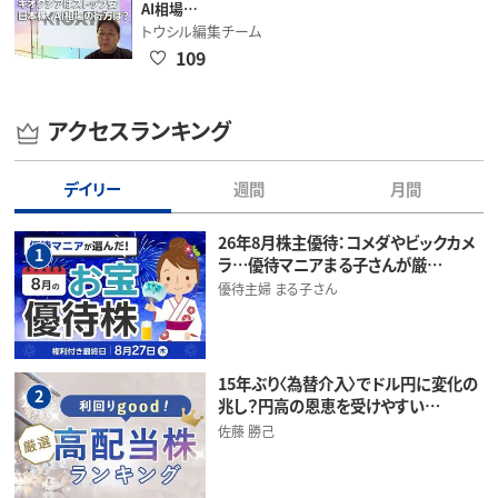
AI相場…
トウシル編集チーム
109
アクセスランキング
デイリー
週間
月間
26年8月株主優待：コメダやビックカメ
1
ラ…優待マニアまる子さんが厳…
優待主婦 まる子さん
15年ぶり〈為替介入〉でドル円に変化の
2
兆し？円高の恩恵を受けやすい…
佐藤 勝己