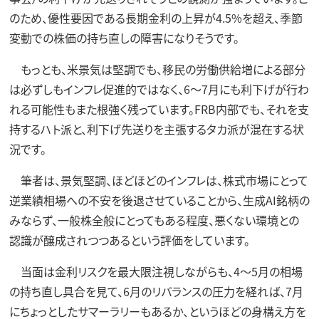
のため、優性要因である長期金利の上昇が4.5%を超え、季節
変動での株価の持ち直しの障害になりそうです。
もっとも、米景気は堅調でも、移民の労働供給増による部分
は必ずしもインフレ促進的ではなく、6～7月にも利下げが行わ
れる可能性もまた根強く残っています。FRB内部でも、それを支
持するハト派と、利下げ先送りを主張するタカ派が混在する状
況です。
筆者は、景気堅調、ほどほどのインフレは、株式市場にとって
逆業績相場への不安を後退させていることから、生成AI銘柄の
みならず、一般株全般にとってもある程度、悪くない環境との
認識が醸成されつつあるという評価をしています。
当面は金利リスクを最大限注視しながらも、4～5月の相場
の持ち直し具合を見て、6月のリバランスの圧力を経れば、7月
にちょっとしたサマーラリーもあるか、というほどの身構え方を