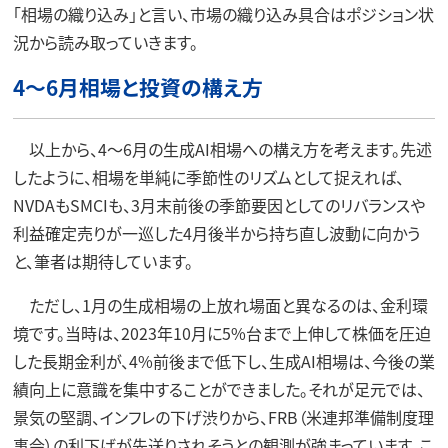
「相場の織り込み」と言い、市場の織り込み具合はポジション状
況から読み取っていきます。
4～6月相場と投資の構え方
以上から、4～6月の生成AI相場への構え方を考えます。先述
したように、相場を単純に季節性のリズムとして捉えれば、
NVDAもSMCIも、3月末前後の季節要因としてのリバランスや
利益確定売りが一巡した4月後半から持ち直し波動に向かう
と、筆者は期待しています。
ただし、1月の生成相場の上放れ場面と異なるのは、金利環
境です。当時は、2023年10月に5%台まで上伸して株価を圧迫
した長期金利が、4%前後まで低下し、生成AI相場は、今後の業
績向上に意識を集中することができました。それが足元では、
景気の堅調、インフレの下げ渋りから、FRB（米連邦準備制度理
事会）の利下げが先送りされそうとの観測が強まっています。こ