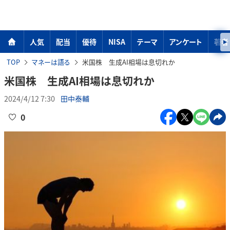
人気
配当
優待
NISA
テーマ
アンケート
著者
TOP
マネーは語る
米国株 生成AI相場は息切れか
米国株 生成AI相場は息切れか
2024/4/12 7:30
田中泰輔
0