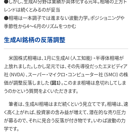
●しかし、生成AI分野は業績が具体化する元年。相場の上方ト
レンドは続くとみるのが妥当
●相場は一本調子では進まない波動力学。ポジショニングや
季節性から4～6月のリズムをつかむ
生成AI銘柄の反落調整
米国株式相場は、1月に生成AI（人工知能）・半導体相場が
上放れました。しかし足元では、その先導役だったエヌビディア
社（NVDA）、スーパー・マイクロ・コンピューター社（SMCI）の株
価が調整反落しました
（図1）
。このまま相場は息切れしてしま
うのかという質問をよくいただきます。
筆者は、生成AI相場はまだ続くという見立てです。相場は、速
く高く上がれば、投資家の含み益が増えて、潜在的な売り圧力
が募るので、それに見合う反落が付き物です。いわば波動の力
学です。