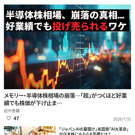
メモリー・半導体株相場の崩落…「超」がつくほど好業
績でも株価が下げ止ま…
田中泰輔
47
2026/7/31
「ジャパンAIの幕開け」米国発「AI大革命」
が日本株にもたらす影響とは？