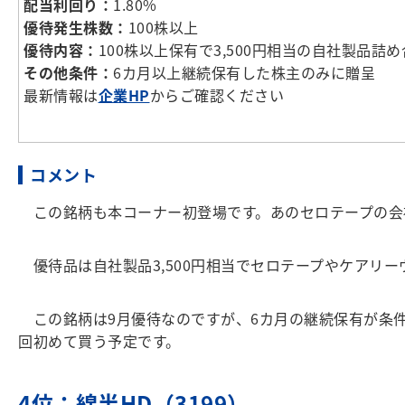
配当利回り：
1.80%
優待発生株数：
100株以上
優待内容：
100株以上保有で3,500円相当の自社製品詰
その他条件：
6カ月以上継続保有した株主のみに贈呈
最新情報は
企業HP
からご確認ください
コメント
この銘柄も本コーナー初登場です。あのセロテープの会
優待品は自社製品3,500円相当でセロテープやケアリ
この銘柄は9月優待なのですが、6カ月の継続保有が条件
回初めて買う予定です。
4位：
綿半HD（3199）