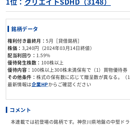
1位：
クリエイトSDHD（3148）
銘柄データ
権利付き最終月：
5月［貸借銘柄］
株価：
3,240円（2024年03月14日終値）
配当利回り：
1.59%
優待発生株数：
100株以上
優待内容：
100株以上300株未満保有で（1）買物優待券
その他条件：
株式の保有数に応じて贈呈数が異なる。（1
最新情報は
企業HP
からご確認ください
コメント
本連載では初登場の銘柄です。神奈川県地盤の中堅ドラ