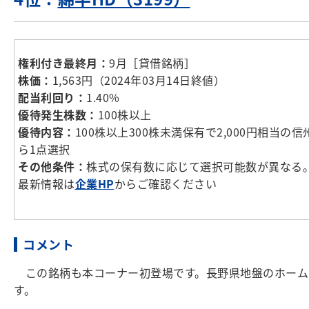
権利付き最終月：
9月［貸借銘柄］
株価：
1,563円（2024年03月14日終値）
配当利回り：
1.40%
優待発生株数：
100株以上
優待内容：
100株以上300株未満保有で2,000円相当
ら1点選択
その他条件：
株式の保有数に応じて選択可能数が異なる
最新情報は
企業HP
からご確認ください
コメント
この銘柄も本コーナー初登場です。長野県地盤のホーム
す。