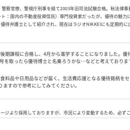
業、警察官僚、警視庁刑事を経て2003年旧司法試験合格。秋法律
・リート：国内の不動産投資信託）専門投資家だったが、優待の魅
待弁護士として紹介され、現在はラジオNIKKEIにも定期的に出
期課程に合格し、4月から進学することになりました。優待
号を取ったら優待博士と名乗ろうかな…などと考えておりま
食料品や日用品などが届く、生活費応援となる優待銘柄をセ
りますので参考にしてみてください。
柄ページより採用しておりますが、市況により変動するため、必ず