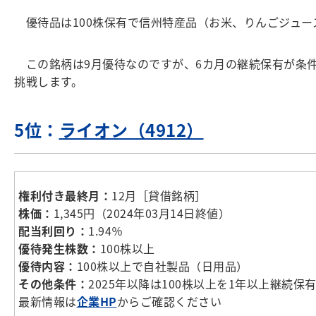
優待品は100株保有で信州特産品（お米、りんごジュー
この銘柄は9月優待なのですが、6カ月の継続保有が条件
挑戦します。
5位：
ライオン（4912）
権利付き最終月：
12月［貸借銘柄］
株価：
1,345円（2024年03月14日終値）
配当利回り：
1.94％
優待発生株数：
100株以上
優待内容：
100株以上で自社製品（日用品）
その他条件：
2025年以降は100株以上を1年以上継続
最新情報は
企業HP
からご確認ください