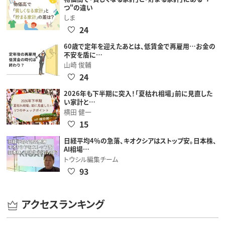
つ"の違い
しま
24
60歳で定年を迎えたあとは、低賃金で再雇用…お金の
不安を盾に…
山崎 俊輔
24
2026年も下半期に突入！「夏枯れ相場」前に見直した
い家計と…
横田 健一
15
日経平均4％の急落、キオクシアはストップ安。日本株、
AI相場…
トウシル編集チーム
93
アクセスランキング