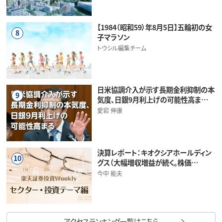
【1984（昭和59）年8月5日】五輪初の女
8
子マラソン
トウシル編集チーム
日米協調介入が示す長期金利抑制の本
9
気度、日銀9月利上げの可能性高ま…
愛宕 伸康
決算レポート：キオクシアホールディン
10
グス（大幅増収増益が続く。株価…
今中 能夫
アクセスランキング一覧はこちら