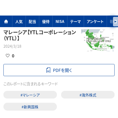
人気
配当
優待
NISA
テーマ
アンケート
著者
マレーシア【YTLコーポレーション
（YTL）】
2024/3/18
0
PDFを開く
このレポートに含まれるキーワード
#マレーシア
#海外株式
#新興国株