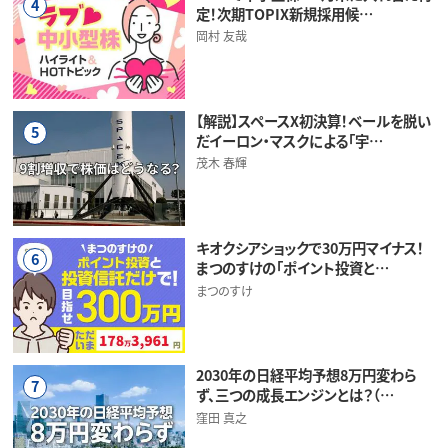
4
定！次期TOPIX新規採用候…
岡村 友哉
【解説】スペースX初決算！ベールを脱い
5
だイーロン・マスクによる「宇…
茂木 春輝
キオクシアショックで30万円マイナス！
6
まつのすけの「ポイント投資と…
まつのすけ
2030年の日経平均予想8万円変わら
7
ず、三つの成長エンジンとは？（…
窪田 真之