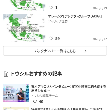
1
2026/6/29
マレーシア【アシアタ・グループ（AXIA）】
フィリップ証券
59
2026/6/22
バックナンバー一覧はこちら
トウシルおすすめの記事
東村アキコさんインタビュー：実写化映画に自ら資金を
出資し大成…
トウシル編集チーム
40
物価高で「貧しくなる家計」と「貯まる家計」にある"7