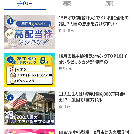
デイリー
週間
月間
15年ぶり〈為替介入〉でドル円に変化の
1
兆し？円高の恩恵を受けやすい…
佐藤 勝己
【8月の株主優待ランキングTOP10】イ
2
オンやビックカメラ“例年の…
福ちゃん
11人に1人は「資産1億6,000万円」超
3
え！？…米国で「百万ドル…
香川 睦
NISAで中小型株 8月末に入れ替え判