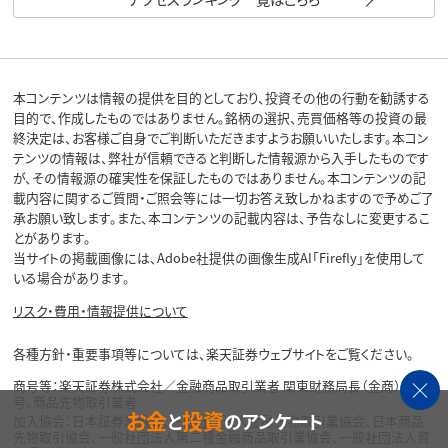
本コンテンツは情報の提供を目的としており、投資その他の行動を勧誘する
目的で、作成したものではありません。銘柄の選択、売買価格等の投資の最
終決定は、お客様ご自身でご判断いただきますようお願いいたします。本コン
テンツの情報は、弊社が信頼できると判断した情報源から入手したものです
が、その情報源の確実性を保証したものではありません。本コンテンツの記
載内容に関するご質問・ご照会等には一切お答え致しかねますので予めご了
承お願い致します。また、本コンテンツの記載内容は、予告なしに変更するこ
とがあります。
当サイトの掲載画像には、Adobe社提供の画像生成AI「Firefly」を使用して
いる場合があります。
リスク・費用・情報提供について
各種方針・重要事項等については、楽天証券ウェブサイトをご覧ください。
商号等：楽天証券株式会社／金融商品取引業者 関東財務局長（金商）第195
号、商品先物取引業者
お金
投資
と
のアンケート
加入協会：日本証券業協会、一般社団法人金融先物取引業協会、日本商品
先物取引協会、一般社団法人第二種金融商品取引業協会、一般社団法人資