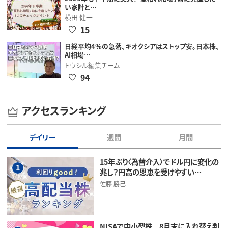
い家計と…
横田 健一
15
日経平均4％の急落、キオクシアはストップ安。日本株、
AI相場…
トウシル編集チーム
94
アクセスランキング
デイリー
週間
月間
15年ぶり〈為替介入〉でドル円に変化の
1
兆し？円高の恩恵を受けやすい…
佐藤 勝己
NISAで中小型株 8月末に入れ替え判