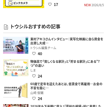
17
NEW
2026/8/5
トウシルおすすめの記事
東村アキコさんインタビュー：実写化映画に自ら資金を
出資し大成…
トウシル編集チーム
40
物価高で「貧しくなる家計」と「貯まる家計」にある"7
つ"の違い
しま
24
60歳で定年を迎えたあとは、低賃金で再雇用…お金の
不安を盾に…
山崎 俊輔
24
2026年も下半期に突入！「夏枯れ相場」前に見直した