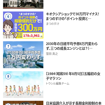
キオクシアショックで30万円マイナス！
6
まつのすけの「ポイント投資と…
まつのすけ
2030年の日経平均予想8万円変わら
7
ず、三つの成長エンジンとは？（…
窪田 真之
【1984（昭和59）年8月5日】五輪初の女
8
子マラソン
トウシル編集チーム
日米協調介入が示す長期金利抑制の本