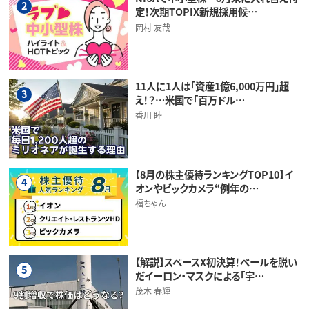
2
定！次期TOPIX新規採用候…
岡村 友哉
11人に1人は「資産1億6,000万円」超
3
え！？…米国で「百万ドル…
香川 睦
【8月の株主優待ランキングTOP10】イ
4
オンやビックカメラ“例年の…
福ちゃん
【解説】スペースX初決算！ベールを脱い
5
だイーロン・マスクによる「宇…
茂木 春輝