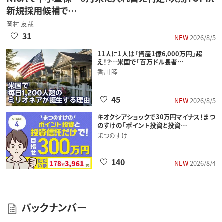
新規採用候補で…
岡村 友哉
31
NEW
2026/8/5
11人に1人は「資産1億6,000万円」超
え！？…米国で「百万ドル長者…
香川 睦
45
NEW
2026/8/5
キオクシアショックで30万円マイナス！まつ
のすけの「ポイント投資と投資…
まつのすけ
140
NEW
2026/8/4
バックナンバー