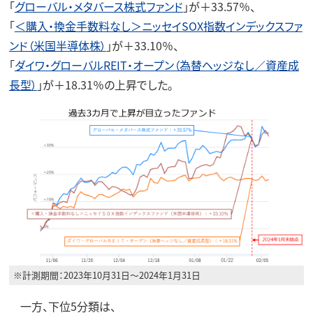
「
グローバル・メタバース株式ファンド
」が＋33.57％、
「
＜購入・換金手数料なし＞ニッセイSOX指数インデックスファ
ンド（米国半導体株）
」が＋33.10％、
「
ダイワ・グローバルREIT・オープン（為替ヘッジなし／資産成
長型）
」が＋18.31％の上昇でした。
※計測期間：2023年10月31日～2024年1月31日
一方、下位5分類は、