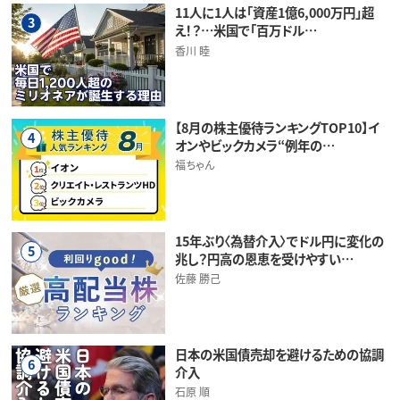
11人に1人は「資産1億6,000万円」超
3
え！？…米国で「百万ドル…
香川 睦
【8月の株主優待ランキングTOP10】イ
4
オンやビックカメラ“例年の…
福ちゃん
15年ぶり〈為替介入〉でドル円に変化の
5
兆し？円高の恩恵を受けやすい…
佐藤 勝己
日本の米国債売却を避けるための協調
6
介入
石原 順