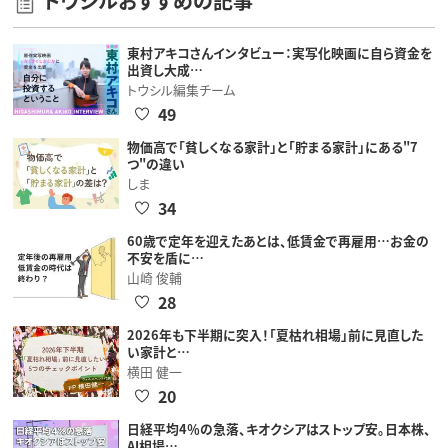
トウシルおすすめの記事
東村アキコさんインタビュー：実写化映画に自ら資金を
出資し大成…
トウシル編集チーム
49
物価高で「貧しくなる家計」と「貯まる家計」にある"7
つ"の違い
しま
34
60歳で定年を迎えたあとは、低賃金で再雇用…お金の
不安を盾に…
山崎 俊輔
28
2026年も下半期に突入！「夏枯れ相場」前に見直した
い家計と…
横田 健一
20
日経平均4％の急落、キオクシアはストップ安。日本株、
AI相場…