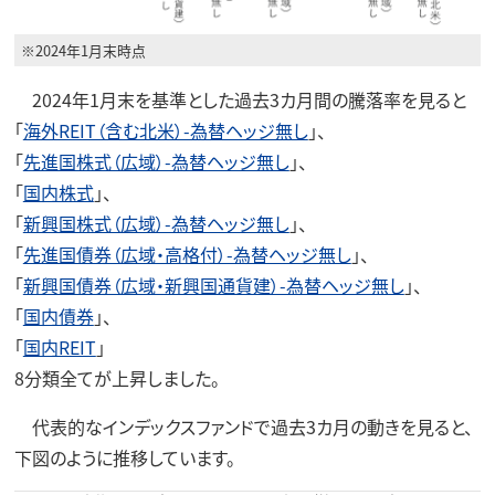
※2024年1月末時点
2024年1月末を基準とした過去3カ月間の騰落率を見ると
「
海外REIT（含む北米）-為替ヘッジ無し
」、
「
先進国株式（広域）-為替ヘッジ無し
」、
「
国内株式
」、
「
新興国株式（広域）-為替ヘッジ無し
」、
「
先進国債券（広域・高格付）-為替ヘッジ無し
」、
「
新興国債券（広域・新興国通貨建）-為替ヘッジ無し
」、
「
国内債券
」、
「
国内REIT
」
8分類全てが上昇しました。
代表的なインデックスファンドで過去3カ月の動きを見ると、
下図のように推移しています。