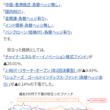
「
中国・香港株式-為替ヘッジ無し
」、
「
国内REIT
」、
「
金関連-為替ヘッジ有り
」、
「
インド債券-為替ヘッジ無し
」、
「
バンクローン（低格付）-為替ヘッジ有り
」
です。
目立った銘柄としては、
「
チャイナ・エネルギー・イノベーション株式ファンド
」が
▲20.01％、
「
J-REIT・リサーチ・オープン（年2回決算型）
」が▲0.43％、
「
iシェアーズ ゴールドインデックス・ファンド（為替ヘッジあ
り）
」が▲0.14％の下落でした。