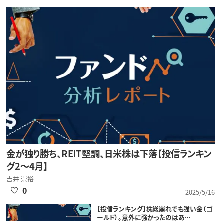
金が独り勝ち、REIT堅調、日米株は下落【投信ランキン
グ2～4月】
吉井 崇裕
0
2025/5/16
【投信ランキング】株総崩れでも強い金（ゴ
ールド）。意外に強かったのはあ…