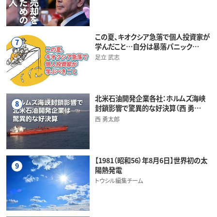
この夏、キオクシア急落で個人投資家が
7
学んだこと…自分は暴落パニック…
足立 武志
北米石油開発企業各社：ホルムズ海峡
8
封鎖影響で驚異的な好決算（西 勇…
西 勇太郎
【1981（昭和56）年8月6日】世界初の太
9
陽熱発電
トウシル編集チーム