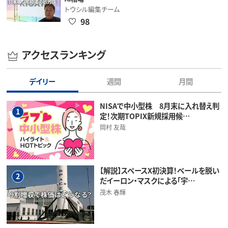
トウシル編集チーム
98
アクセスランキング
デイリー
週間
月間
NISAで中小型株 8月末に入れ替え判
1
定！次期TOPIX新規採用候…
岡村 友哉
【解説】スペースX初決算！ベールを脱い
2
だイーロン・マスクによる「宇…
茂木 春輝