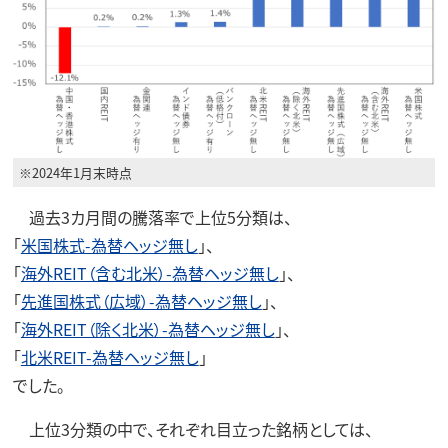
※2024年1月末時点
過去3カ月間の騰落率で上位5分類は、
「
米国株式-為替ヘッジ無し
」、
「
海外REIT（含む北米）-為替ヘッジ無し
」、
「
先進国株式（広域）-為替ヘッジ無し
」、
「
海外REIT（除く北米）-為替ヘッジ無し
」、
「
北米REIT-為替ヘッジ無し
」
でした。
上位3分類の中で、それぞれ目立った銘柄としては、