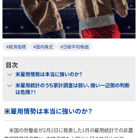
#経済指標
#国内株式
#日経平均株価
目次
米雇用情勢は本当に強いのか？
米雇用統計のうち家計調査は弱い、強い一辺倒の判断
は危険？！
米雇用情勢は本当に強いのか？
米国の労働省が2月2日に発表した1月の雇用統計での非農