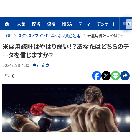
人気
配当
優待
NISA
テーマ
アンケート
著者
TOP
スタンスとマインド！ぶれない資産運用
米雇用統計はやはり弱い！？あなたはどちらのデータを信じますか？
米雇用統計はやはり弱い！？あなたはどちらのデ
ータを信じますか？
2024/2/8 7:30
白石 定之
0