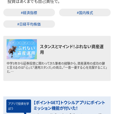
投資はあくまでも自己責任で。
#経済指標
#国内株式
#日経平均株価
スタンスとマインド！ぶれない資産運
用
中学3年から証券投資に関わってきた筆者の経験から、資産運用の成功の鍵
と言えるのは「心」と「運用スタンス」の両立。「一喜一憂する心を克服すること」
と、…
【ポイントGET】トウシルアプリにポイント
アプリで投資を学
ミッション機能が付いた！
ぼう