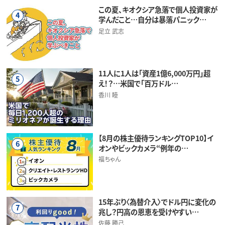
この夏、キオクシア急落で個人投資家が
4
学んだこと…自分は暴落パニック…
足立 武志
11人に1人は「資産1億6,000万円」超
5
え！？…米国で「百万ドル…
香川 睦
【8月の株主優待ランキングTOP10】イ
6
オンやビックカメラ“例年の…
福ちゃん
15年ぶり〈為替介入〉でドル円に変化の
7
兆し？円高の恩恵を受けやすい…
佐藤 勝己