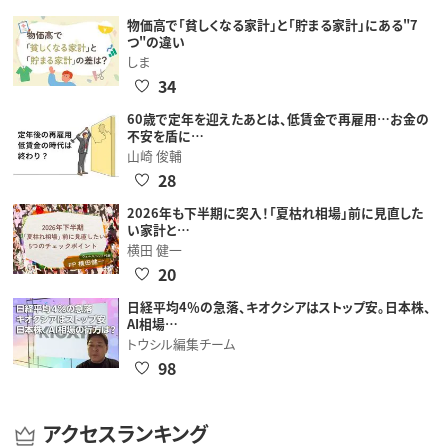
物価高で「貧しくなる家計」と「貯まる家計」にある"7
つ"の違い
しま
34
60歳で定年を迎えたあとは、低賃金で再雇用…お金の
不安を盾に…
山崎 俊輔
28
2026年も下半期に突入！「夏枯れ相場」前に見直した
い家計と…
横田 健一
20
日経平均4％の急落、キオクシアはストップ安。日本株、
AI相場…
トウシル編集チーム
98
アクセスランキング