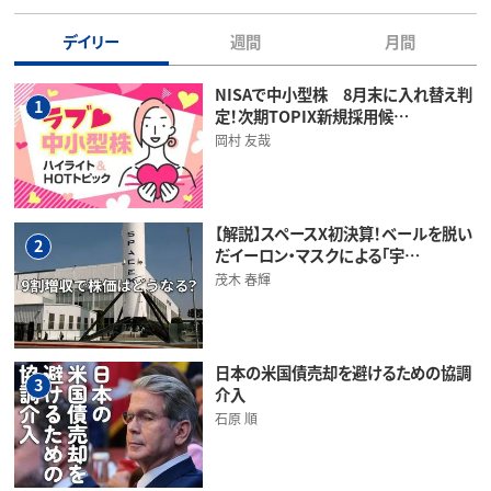
デイリー
週間
月間
NISAで中小型株 8月末に入れ替え判
1
定！次期TOPIX新規採用候…
岡村 友哉
【解説】スペースX初決算！ベールを脱い
2
だイーロン・マスクによる「宇…
茂木 春輝
日本の米国債売却を避けるための協調
3
介入
石原 順