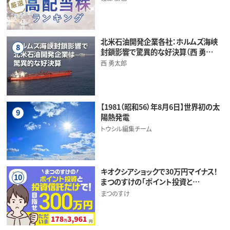
北米石油開発企業各社：ホルムズ海峡
8
封鎖影響で驚異的な好決算（西 勇…
西 勇太郎
【1981（昭和56）年8月6日】世界初の太
9
陽熱発電
トウシル編集チーム
キオクシアショックで30万円マイナス！
10
まつのすけの「ポイント投資と…
まつのすけ