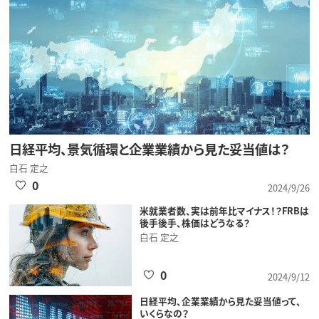
日経平均、景気循環と企業業績から見た妥当値は？
白石 定之
0
2024/9/26
米就業者数、実は前年比マイナス！？FRBは
後手後手、株価はどうなる？
白石 定之
0
2024/9/12
日経平均、企業業績から見た妥当値って、
いくらなの？