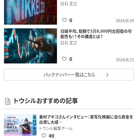
白石 定之
0
2024/8/29
日経平均、短期で3万8,000円台回復の可
能性も！？その構造とは？
白石 定之
0
2024/8/15
バックナンバー一覧はこちら
トウシルおすすめの記事
東村アキコさんインタビュー：実写化映画に自ら資金を
出資し大成…
トウシル編集チーム
49