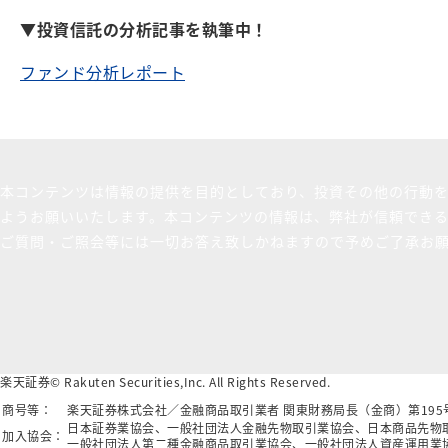
▼投資信託の分析記事を執筆中！
ファンド分析レポート
本コンテンツは情報の提供を目的としており、投資その他の行動
ようお願いいたします。本コンテンツの情報は、弊社が信頼でき
ご質問・ご照会等には一切お答え致しかねますので予めご了承お
楽天証券© Rakuten Securities,Inc. All Rights Reserved.
商号等：
楽天証券株式会社／金融商品取引業者 関東財務局長（金商）第19
日本証券業協会、一般社団法人金融先物取引業協会、日本商品先物
加入協会：
一般社団法人第二種金融商品取引業協会、一般社団法人資産運用業