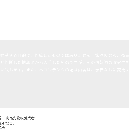
を勧誘する目的で、作成したものではありません。銘柄の選択、売
ると判断した情報源から入手したものですが、その情報源の確実性
願い致します。また、本コンテンツの記載内容は、予告なしに変更
5号、商品先物取引業者
取引協会、
協会