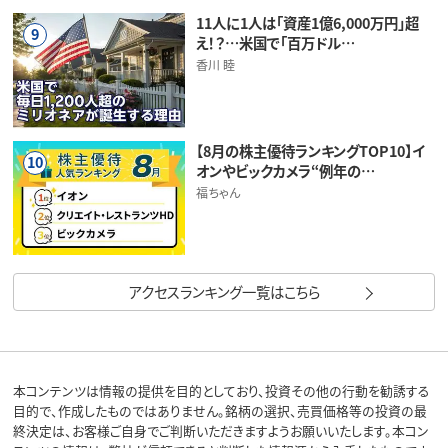
11人に1人は「資産1億6,000万円」超
9
え！？…米国で「百万ドル…
香川 睦
【8月の株主優待ランキングTOP10】イ
10
オンやビックカメラ“例年の…
福ちゃん
アクセスランキング一覧はこちら
本コンテンツは情報の提供を目的としており、投資その他の行動を勧誘する
目的で、作成したものではありません。銘柄の選択、売買価格等の投資の最
終決定は、お客様ご自身でご判断いただきますようお願いいたします。本コン