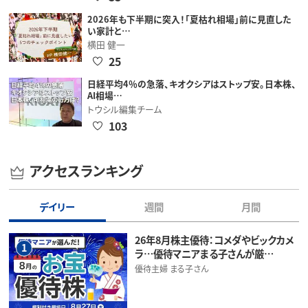
2026年も下半期に突入！「夏枯れ相場」前に見直した
い家計と…
横田 健一
25
日経平均4％の急落、キオクシアはストップ安。日本株、
AI相場…
トウシル編集チーム
103
アクセスランキング
デイリー
週間
月間
26年8月株主優待：コメダやビックカメ
1
ラ…優待マニアまる子さんが厳…
優待主婦 まる子さん