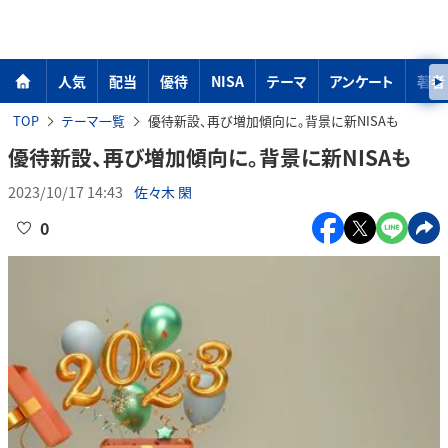
人気
配当
優待
NISA
テーマ
アンケート
著者
TOP
テーマ一覧
優待新設、再び増加傾向に。背景に新NISAも
優待新設、再び増加傾向に。背景に新NISAも
2023/10/17 14:43
佐々木 閑
0