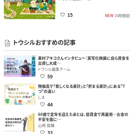
15
NEW
16時間前
トウシルおすすめの記事
東村アキコさんインタビュー：実写化映画に自ら資金を
出資し大成…
トウシル編集チーム
59
物価高で「貧しくなる家計」と「貯まる家計」にある"7
つ"の違い
しま
44
60歳で定年を迎えたあとは、低賃金で再雇用…お金の
不安を盾に…
山崎 俊輔
33