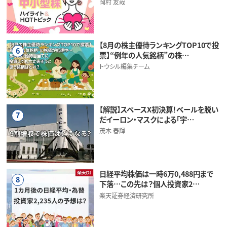
岡村 友哉
【8月の株主優待ランキングTOP10で投
6
票】“例年の人気銘柄”の株…
トウシル編集チーム
【解説】スペースX初決算！ベールを脱い
7
だイーロン・マスクによる「宇…
茂木 春輝
日経平均株価は一時6万0,488円まで
8
下落…この先は？個人投資家2…
楽天証券経済研究所