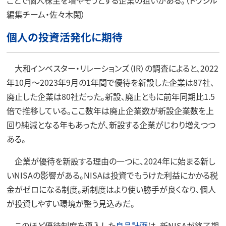
ことで個人株主を増やそうとする企業の狙いがある。（トウシル
編集チーム・佐々木閑）
個人の投資活発化に期待
大和インベスター・リレーションズ（IR）の調査によると、2022
年10月～2023年9月の1年間で優待を新設した企業は87社、
廃止した企業は80社だった。新設、廃止ともに前年同期比1.5
倍で推移している。ここ数年は廃止企業数が新設企業数を上
回り純減となる年もあったが、新設する企業がじわり増えつつ
ある。
企業が優待を新設する理由の一つに、2024年に始まる新し
いNISAの影響がある。NISAは投資でもうけた利益にかかる税
金がゼロになる制度。新制度はより使い勝手が良くなり、個人
が投資しやすい環境が整う見込みだ。
このほど優待制度を導入した
良品計画
は、新NISAが終了期