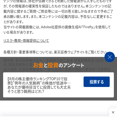
テンツの情報は、弊社が信頼できると判断した情報源から入手したものです
が、その情報源の確実性を保証したものではありません。本コンテンツの記
載内容に関するご質問・ご照会等には一切お答え致しかねますので予めご了
承お願い致します。また、本コンテンツの記載内容は、予告なしに変更するこ
とがあります。
当サイトの掲載画像には、Adobe社提供の画像生成AI「Firefly」を使用して
いる場合があります。
リスク・費用・情報提供について
各種方針・重要事項等については、楽天証券ウェブサイトをご覧ください。
商号等：楽天証券株式会社／金融商品取引業者 関東財務局長（金商）第195
お金
投資
と
のアンケート
号、商品先物取引業者
加入協会：日本証券業協会、一般社団法人金融先物取引業協会、日本商品
先物取引協会、一般社団法人第二種金融商品取引業協会、一般社団法人資
産運用業協会
【8月の株主優待ランキングTOP10で投
投票する
票】“例年の人気銘柄”の株価が低迷中…
Copyright©
あなたが優待目当てに投資しても大丈夫
1999-2026 Rakuten Securities, Inc. All
そうと思う銘柄はどれ？
Rights Reserved.