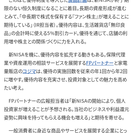
限のない恒久制度になることに着目。長期の資産形成が進む
とみて、「中長期で株式を保有する『ファン株主』が増えることに
期待している」（IR担当者）。優待内容は、生活雑貨店「無印良
品」の会計時に使える5％割引カード。優待を通じて、店舗の利
用増や株主との関係づくりに力を入れる。
新NISAを機に、優待内容を拡充する動きもある。保険代理
業や資産運用の相談サービスを展開する
FPパートナー
と家電
量販店の
コジマ
は、優待の実施回数を従来の年1回から年2回
に増やす。優待内容を充実させ、投資対象としての魅力を高め
たい考え。
FPパートナーの広報担当者は「新NISAの開始により、個人
投資家が増えることが予想される。当社のビジネスや利益還元
姿勢に興味を持ってもらえる機会も増える」と期待を寄せる。
一般消費者に身近な商品やサービスを展開する企業にとっ