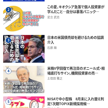
この夏、キオクシア急落で個人投資家が
2
学んだこと…自分は暴落パニック…
足立 武志
日本の米国債売却を避けるための協調
3
介入
石原 順
米株V字回復で再注目のオニール式・相
4
場底打ちサイン。機関投資家の売…
土信田 雅之
NISAで中小型株 8月末に入れ替え判
5
定！次期TOPIX新規採用候…