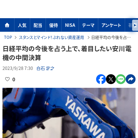
人気
配当
優待
NISA
テーマ
アンケート
著者
TOP
スタンスとマインド！ぶれない資産運用
日経平均の今後を占う上で、着目したい安川電機の中間決算
日経平均の今後を占う上で、着目したい安川電
機の中間決算
2023/9/28 7:30
白石 定之
0