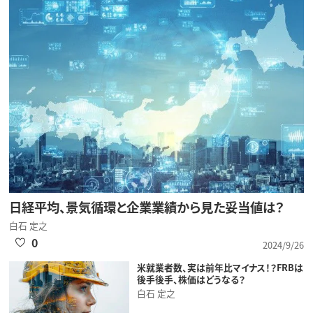
日経平均、景気循環と企業業績から見た妥当値は？
白石 定之
0
2024/9/26
米就業者数、実は前年比マイナス！？FRBは
後手後手、株価はどうなる？
白石 定之