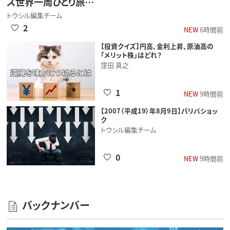
ス世界一周ひとり旅…
トウシル編集チーム
2
NEW
6時間前
【投資クイズ】円高、金利上昇、原油高の
「メリット株」はどれ？
窪田 真之
1
NEW
9時間前
【2007（平成19）年8月9日】パリバショッ
ク
トウシル編集チーム
0
NEW
9時間前
バックナンバー