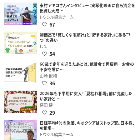
東村アキコさんインタビュー：実写化映画に自ら資金を
出資し大成…
トウシル編集チーム
67
物価高で「貧しくなる家計」と「貯まる家計」にある"7
つ"の違い
しま
54
60歳で定年を迎えたあとは、低賃金で再雇用…お金の
不安を盾に…
山崎 俊輔
36
2026年も下半期に突入！「夏枯れ相場」前に見直した
い家計と…
横田 健一
29
日経平均4％の急落、キオクシアはストップ安。日本株、
AI相場…
トウシル編集チーム