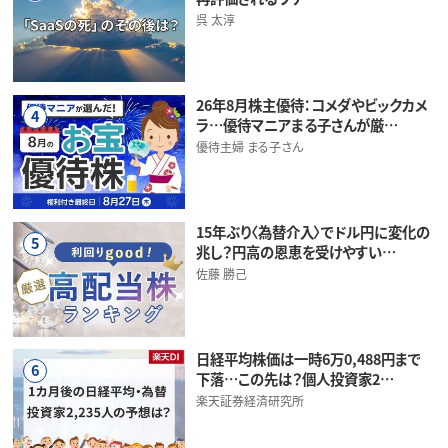
呉 太淳
26年8月株主優待：コメダやビックカメ
4
ラ…優待マニアまる子さんが厳…
優待主婦 まる子さん
15年ぶり〈為替介入〉でドル円に変化の
5
兆し？円高の恩恵を受けやすい…
佐藤 勝己
日経平均株価は一時6万0,488円まで
6
下落…この先は？個人投資家2…
楽天証券経済研究所