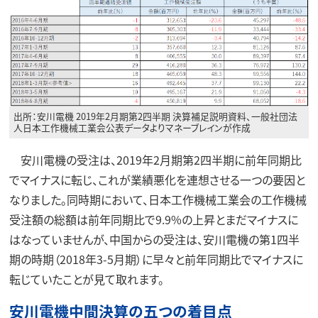
出所：安川電機 2019年2月期第2四半期 決算補足説明資料、一般社団法
人日本工作機械工業会公表データよりマネーブレインが作成
安川電機の受注は、2019年2月期第2四半期に前年同期比
でマイナスに転じ、これが業績悪化を連想させる一つの要因と
なりました。同時期において、日本工作機械工業会の工作機械
受注額の総額は前年同期比で9.9%の上昇とまだマイナスに
はなっていませんが、中国からの受注は、安川電機の第1四半
期の時期（2018年3-5月期）に早々と前年同期比でマイナスに
転じていたことが見て取れます。
安川電機中間決算の五つの着目点