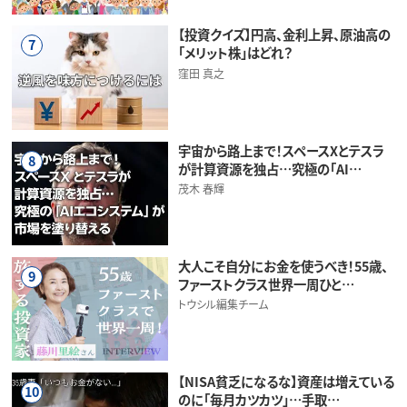
【投資クイズ】円高、金利上昇、原油高の
7
「メリット株」はどれ？
窪田 真之
宇宙から路上まで！スペースXとテスラ
8
が計算資源を独占…究極の「AI…
茂木 春輝
大人こそ自分にお金を使うべき！55歳、
9
ファーストクラス世界一周ひと…
トウシル編集チーム
【NISA貧乏になるな】資産は増えている
10
のに「毎月カツカツ」…手取…