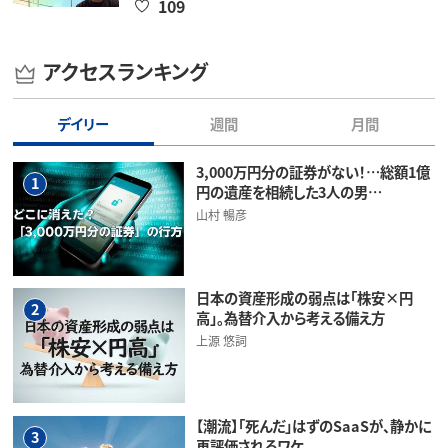
109
アクセスランキング
デイリー
週間
月間
3,000万円分の証券がない！…総額1億
1
円の遺産を相続した3人の男…
山村 暢彦
日本の資産形成の弱点は「株安×円
2
高」。為替介入から考える備え方
上源 悠詞
【潮流】「死んだ」はずのSaaSが、静かに
3
再評価されるワケ