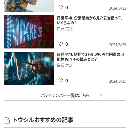
0
2024/9/12
日経平均、企業業績から見た妥当値って、
いくらなの？
白石 定之
0
2024/8/29
日経平均、短期で3万8,000円台回復の可
能性も！？その構造とは？
白石 定之
0
2024/8/15
バックナンバー一覧はこちら
トウシルおすすめの記事