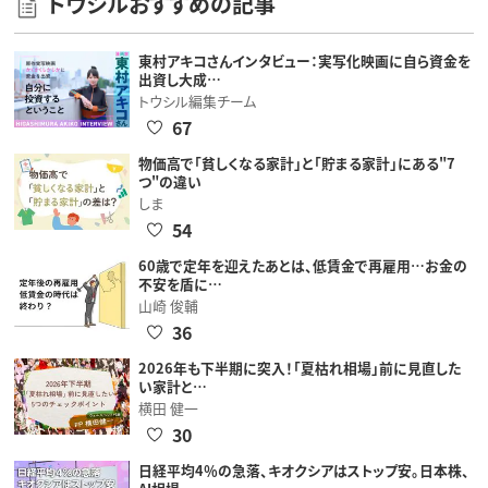
トウシルおすすめの記事
東村アキコさんインタビュー：実写化映画に自ら資金を
出資し大成…
トウシル編集チーム
67
物価高で「貧しくなる家計」と「貯まる家計」にある"7
つ"の違い
しま
54
60歳で定年を迎えたあとは、低賃金で再雇用…お金の
不安を盾に…
山崎 俊輔
36
2026年も下半期に突入！「夏枯れ相場」前に見直した
い家計と…
横田 健一
30
日経平均4％の急落、キオクシアはストップ安。日本株、