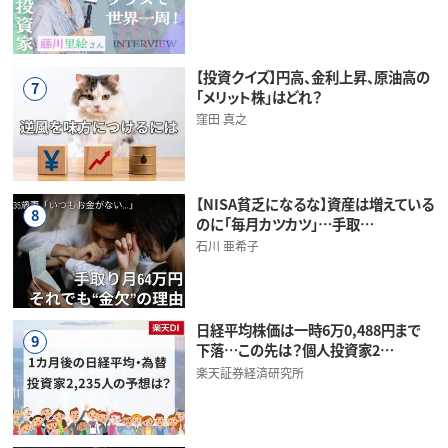
【投資クイズ】円高、金利上昇、原油高の
7
「メリット株」はどれ？
窪田 真之
【NISA貧乏になるな】資産は増えている
8
のに「毎月カツカツ」…手取…
石川 亜希子
日経平均株価は一時6万0,488円まで
9
下落…この先は？個人投資家2…
楽天証券経済研究所