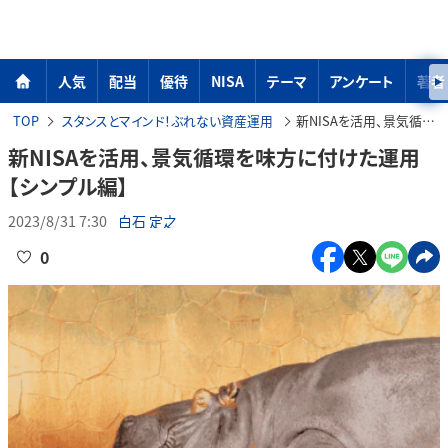
人気
配当
優待
NISA
テーマ
アンケート
著者
TOP
スタンスとマインド！ぶれない資産運用
新NISAを活用、景気循環を味方に付けた運用【シンプル編】
新NISAを活用、景気循環を味方に付けた運用
【シンプル編】
2023/8/31 7:30
白石 定之
0