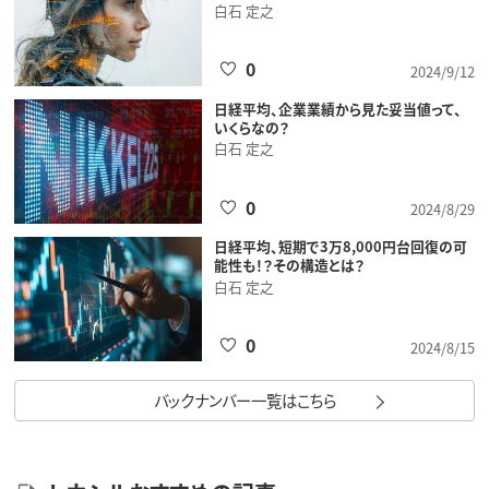
白石 定之
0
2024/9/12
日経平均、企業業績から見た妥当値って、
いくらなの？
白石 定之
0
2024/8/29
日経平均、短期で3万8,000円台回復の可
能性も！？その構造とは？
白石 定之
0
2024/8/15
バックナンバー一覧はこちら