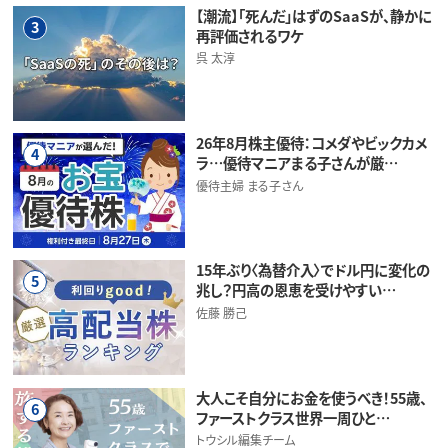
【潮流】「死んだ」はずのSaaSが、静かに
3
再評価されるワケ
呉 太淳
26年8月株主優待：コメダやビックカメ
4
ラ…優待マニアまる子さんが厳…
優待主婦 まる子さん
15年ぶり〈為替介入〉でドル円に変化の
5
兆し？円高の恩恵を受けやすい…
佐藤 勝己
大人こそ自分にお金を使うべき！55歳、
6
ファーストクラス世界一周ひと…
トウシル編集チーム