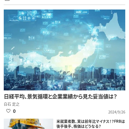
日経平均、景気循環と企業業績から見た妥当値は？
白石 定之
0
2024/9/26
米就業者数、実は前年比マイナス！？FRBは
後手後手、株価はどうなる？