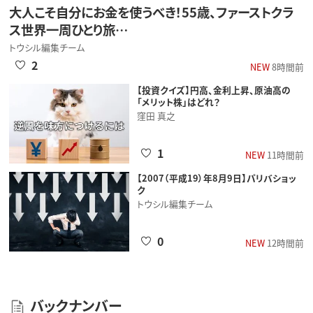
大人こそ自分にお金を使うべき！55歳、ファーストクラ
ス世界一周ひとり旅…
トウシル編集チーム
2
NEW
8時間前
【投資クイズ】円高、金利上昇、原油高の
「メリット株」はどれ？
窪田 真之
1
NEW
11時間前
【2007（平成19）年8月9日】パリバショッ
ク
トウシル編集チーム
0
NEW
12時間前
バックナンバー