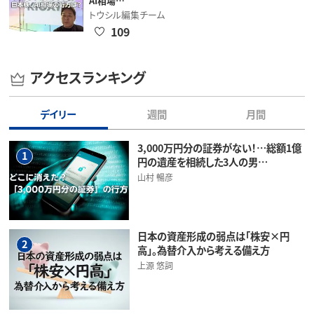
AI相場…
トウシル編集チーム
109
アクセスランキング
デイリー
週間
月間
3,000万円分の証券がない！…総額1億
1
円の遺産を相続した3人の男…
山村 暢彦
日本の資産形成の弱点は「株安×円
2
高」。為替介入から考える備え方
上源 悠詞