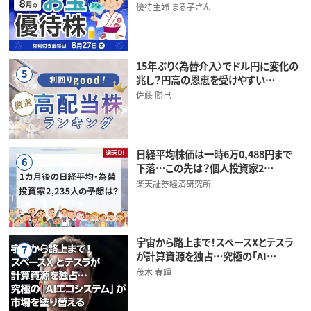
優待主婦 まる子さん
15年ぶり〈為替介入〉でドル円に変化の
5
兆し？円高の恩恵を受けやすい…
佐藤 勝己
日経平均株価は一時6万0,488円まで
6
下落…この先は？個人投資家2…
楽天証券経済研究所
宇宙から路上まで！スペースXとテスラ
7
が計算資源を独占…究極の「AI…
茂木 春輝