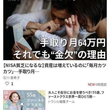
【NISA貧乏になるな】資産は増えているのに「毎月カツ
カツ」…手取り月…
石川 亜希子
1
NEW
6時間前
大人こそ自分にお金を使うべき！55歳、フ
ァーストクラス世界一周ひとり旅…
トウシル編集チーム