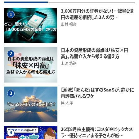
3,000万円分の証券がない！…総額1億
1
円の遺産を相続した3人の男…
山村 暢彦
日本の資産形成の弱点は「株安×円
2
高」。為替介入から考える備え方
上源 悠詞
【潮流】「死んだ」はずのSaaSが、静かに
3
再評価されるワケ
呉 太淳
26年8月株主優待：コメダやビックカメ
4
ラ…優待マニアまる子さんが厳…