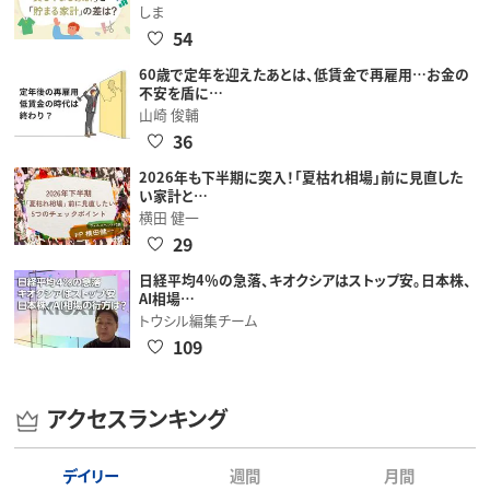
しま
54
60歳で定年を迎えたあとは、低賃金で再雇用…お金の
不安を盾に…
山崎 俊輔
36
2026年も下半期に突入！「夏枯れ相場」前に見直した
い家計と…
横田 健一
29
日経平均4％の急落、キオクシアはストップ安。日本株、
AI相場…
トウシル編集チーム
109
アクセスランキング
デイリー
週間
月間