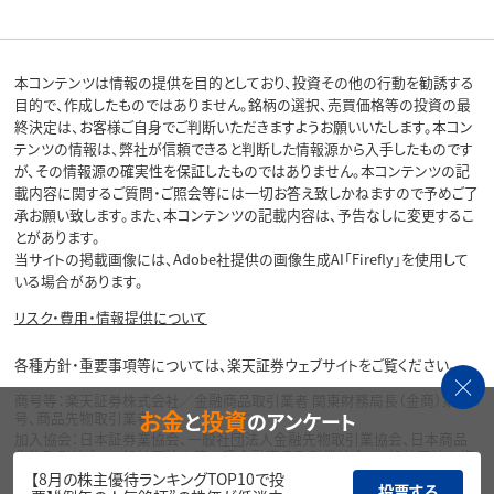
本コンテンツは情報の提供を目的としており、投資その他の行動を勧誘する
目的で、作成したものではありません。銘柄の選択、売買価格等の投資の最
終決定は、お客様ご自身でご判断いただきますようお願いいたします。本コン
テンツの情報は、弊社が信頼できると判断した情報源から入手したものです
が、その情報源の確実性を保証したものではありません。本コンテンツの記
載内容に関するご質問・ご照会等には一切お答え致しかねますので予めご了
承お願い致します。また、本コンテンツの記載内容は、予告なしに変更するこ
とがあります。
当サイトの掲載画像には、Adobe社提供の画像生成AI「Firefly」を使用して
いる場合があります。
リスク・費用・情報提供について
各種方針・重要事項等については、楽天証券ウェブサイトをご覧ください。
商号等：楽天証券株式会社／金融商品取引業者 関東財務局長（金商）第195
お金
投資
と
のアンケート
号、商品先物取引業者
加入協会：日本証券業協会、一般社団法人金融先物取引業協会、日本商品
先物取引協会、一般社団法人第二種金融商品取引業協会、一般社団法人資
産運用業協会
【8月の株主優待ランキングTOP10で投
投票する