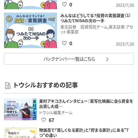
0
2023/7/26
みんなはどうしてる？投資の実態調査（1）
つみたてNISAの次の一手
楽天証券 投資信託チーム,楽天証券 アセ
ット事業部
0
2023/7/26
バックナンバー一覧はこちら
トウシルおすすめの記事
東村アキコさんインタビュー：実写化映画に自ら資金を
出資し大成…
トウシル編集チーム
67
物価高で「貧しくなる家計」と「貯まる家計」にある"7
つ"の違い