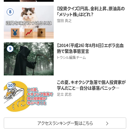
【投資クイズ】円高、金利上昇、原油高の
8
「メリット株」はどれ？
窪田 真之
【2014（平成26）年8月8日】エボラ出血
9
熱で緊急事態宣言
トウシル編集チーム
この夏、キオクシア急落で個人投資家が
10
学んだこと…自分は暴落パニック…
足立 武志
アクセスランキング一覧はこちら