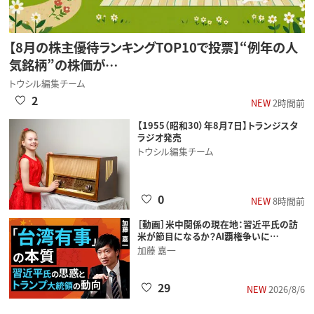
【8月の株主優待ランキングTOP10で投票】“例年の人
気銘柄”の株価が…
トウシル編集チーム
2
NEW
2時間前
【1955（昭和30）年8月7日】トランジスタ
ラジオ発売
トウシル編集チーム
0
NEW
8時間前
［動画］米中関係の現在地：習近平氏の訪
米が節目になるか？AI覇権争いに…
加藤 嘉一
29
NEW
2026/8/6