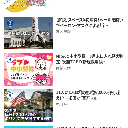
【解説】スペースX初決算！ベールを脱い
3
だイーロン・マスクによる「宇…
茂木 春輝
NISAで中小型株 8月末に入れ替え判
4
定！次期TOPIX新規採用候…
岡村 友哉
11人に1人は「資産1億6,000万円」超
5
え！？…米国で「百万ドル…
香川 睦