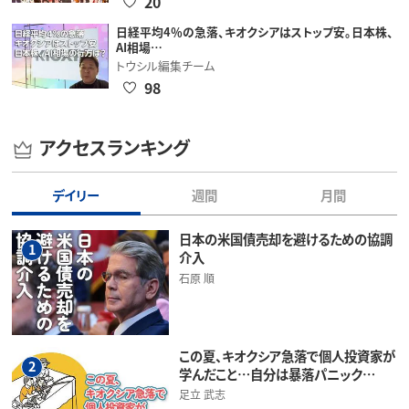
20
日経平均4％の急落、キオクシアはストップ安。日本株、
AI相場…
トウシル編集チーム
98
アクセスランキング
デイリー
週間
月間
日本の米国債売却を避けるための協調
1
介入
石原 順
この夏、キオクシア急落で個人投資家が
2
学んだこと…自分は暴落パニック…
足立 武志