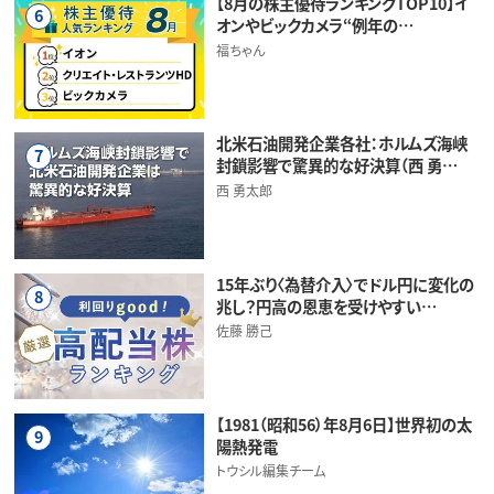
【8月の株主優待ランキングTOP10】イ
6
オンやビックカメラ“例年の…
福ちゃん
北米石油開発企業各社：ホルムズ海峡
7
封鎖影響で驚異的な好決算（西 勇…
西 勇太郎
15年ぶり〈為替介入〉でドル円に変化の
8
兆し？円高の恩恵を受けやすい…
佐藤 勝己
【1981（昭和56）年8月6日】世界初の太
9
陽熱発電
トウシル編集チーム