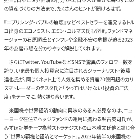
の資産づくりの方法まで、たくさんのヒントが聞けるはず。
『エブリシング・バブルの崩壊』などベストセラーを連発するトル
コ出身のエコノミスト、エミン・ユルマズ氏も登壇。ファンドマネ
ージャーの石原順氏とインフレや金融不安の危機が迫る2023
年の為替市場を分かりやすく解説してくれます。
さらにTwitter、YouTubeなどSNSで驚異のフォロワー数を
誇り、いま最も個人投資家に注目されるジャーナリスト・後藤
達也氏が、同じくネット上で人気を集める資産70億円超のカリ
スマトレーダーのテスタ氏と「やってはいけない！投資のご法
度」をテーマに、熱く語り合います。
米国株や世界経済の動向に興味のある人必見なのは、ニュ
ーヨーク在住でヘッジファンドの運用に携わる堀古英司氏が、
みずほ証券チーフ為替ストラテジストの山本雅文氏他と論じ合
う「世界の覇権と経済とマーケット」。2023年後半の米国株の