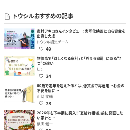
トウシルおすすめの記事
東村アキコさんインタビュー：実写化映画に自ら資金を
出資し大成…
トウシル編集チーム
49
物価高で「貧しくなる家計」と「貯まる家計」にある"7
つ"の違い
しま
34
60歳で定年を迎えたあとは、低賃金で再雇用…お金の
不安を盾に…
山崎 俊輔
28
2026年も下半期に突入！「夏枯れ相場」前に見直した
い家計と…
横田 健一