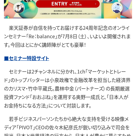
楽天証券が自信を持ってお届けする24周年記念のオンライ
ンセミナー「Re：balance」が7月8日（土）、いよいよ開催されま
す。今回はとにかく講師陣がとても豪華！
■セミナー特設サイト
セミナーは2チャンネルに分かれ、1ch「マーケットとトレー
ド」のトップバッターは小泉政権で金融改革を担当した経済界
のカリスマ・竹中平蔵氏。農林中金（パートナーズ）の長期厳選
投資ファンド「おおぶね」を運用する奥野一成氏と、「日本人が
お金持ちになる方法」について対談します。
若手ビジネスパーソンたちから絶大な支持を受ける映像メ
ディア「PIVOT」CEOの佐々木紀彦氏が鋭い切り込みで司会を
担当。日本と世界経済の行方から、日本人が豊かに暮らすため