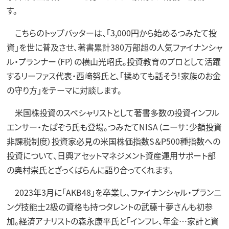
す。
こちらのトップバッターは、「3,000円から始めるつみたて投
資」を世に普及させ、著書累計380万部超の人気ファイナンシャ
ル・プランナー（FP）の横山光昭氏。投資教育のプロとして活躍
するリーファス代表・西﨑努氏と、「揉めても話そう！家族のお金
の守り方」をテーマに対談します。
米国株投資のスペシャリストとして著書多数の投資インフル
エンサー・たぱぞう氏も登場。つみたてNISA（ニーサ：少額投資
非課税制度）投資家必見の米国株価指数S＆P500種指数への
投資について、日興アセットマネジメント資産運用サポート部
の奥村崇氏とざっくばらんに語り合ってくれます。
2023年3月に「AKB48」を卒業し、ファイナンシャル・プランニ
ング技能士2級の資格も持つタレントの武藤十夢さんも初参
加。経済アナリストの森永康平氏と「インフレ、年金…家計と資