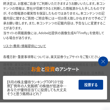
終決定は、お客様ご自身でご判断いただきますようお願いいたします。本コン
テンツの情報は、弊社が信頼できると判断した情報源から入手したものです
が、その情報源の確実性を保証したものではありません。本コンテンツの記
載内容に関するご質問・ご照会等には一切お答え致しかねますので予めご了
承お願い致します。また、本コンテンツの記載内容は、予告なしに変更するこ
とがあります。
当サイトの掲載画像には、Adobe社提供の画像生成AI「Firefly」を使用して
いる場合があります。
リスク・費用・情報提供について
各種方針・重要事項等については、楽天証券ウェブサイトをご覧ください。
商号等：楽天証券株式会社／金融商品取引業者 関東財務局長（金商）第195
お金
投資
と
のアンケート
号、商品先物取引業者
加入協会：日本証券業協会、一般社団法人金融先物取引業協会、日本商品
先物取引協会、一般社団法人第二種金融商品取引業協会、一般社団法人資
産運用業協会
【8月の株主優待ランキングTOP10で投
投票する
票】“例年の人気銘柄”の株価が低迷中…
Copyright©
あなたが優待目当てに投資しても大丈夫
1999-2026 Rakuten Securities, Inc. All
そうと思う銘柄はどれ？
Rights Reserved.