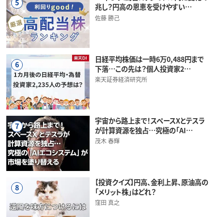
5
兆し？円高の恩恵を受けやすい…
佐藤 勝己
日経平均株価は一時6万0,488円まで
6
下落…この先は？個人投資家2…
楽天証券経済研究所
宇宙から路上まで！スペースXとテスラ
7
が計算資源を独占…究極の「AI…
茂木 春輝
【投資クイズ】円高、金利上昇、原油高の
8
「メリット株」はどれ？
窪田 真之