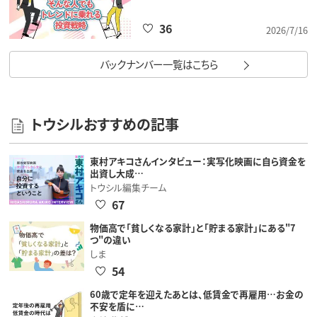
36
2026/7/16
バックナンバー一覧はこちら
トウシルおすすめの記事
東村アキコさんインタビュー：実写化映画に自ら資金を
出資し大成…
トウシル編集チーム
67
物価高で「貧しくなる家計」と「貯まる家計」にある"7
つ"の違い
しま
54
60歳で定年を迎えたあとは、低賃金で再雇用…お金の
不安を盾に…