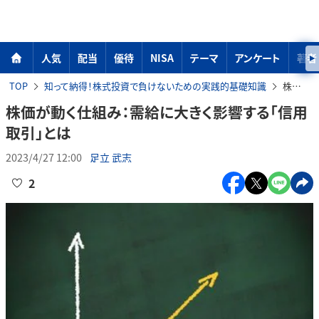
人気
配当
優待
NISA
テーマ
アンケート
著者
TOP
知って納得！株式投資で負けないための実践的基礎知識
株価が動く仕組み：需給に大きく影響する「信用取引」とは
株価が動く仕組み：需給に大きく影響する「信用
取引」とは
2023/4/27 12:00
足立 武志
2