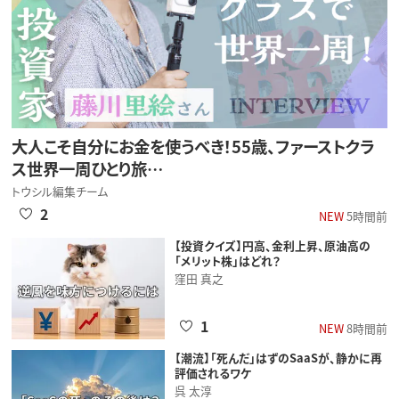
大人こそ自分にお金を使うべき！55歳、ファーストクラ
ス世界一周ひとり旅…
トウシル編集チーム
2
NEW
5時間前
【投資クイズ】円高、金利上昇、原油高の
「メリット株」はどれ？
窪田 真之
1
NEW
8時間前
【潮流】「死んだ」はずのSaaSが、静かに再
評価されるワケ
呉 太淳