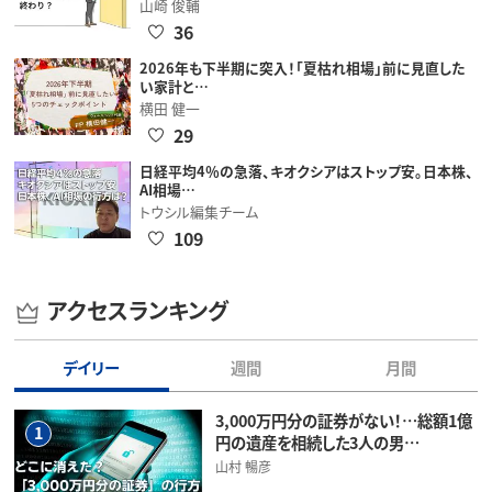
山崎 俊輔
36
2026年も下半期に突入！「夏枯れ相場」前に見直した
い家計と…
横田 健一
29
日経平均4％の急落、キオクシアはストップ安。日本株、
AI相場…
トウシル編集チーム
109
アクセスランキング
デイリー
週間
月間
3,000万円分の証券がない！…総額1億
1
円の遺産を相続した3人の男…
山村 暢彦