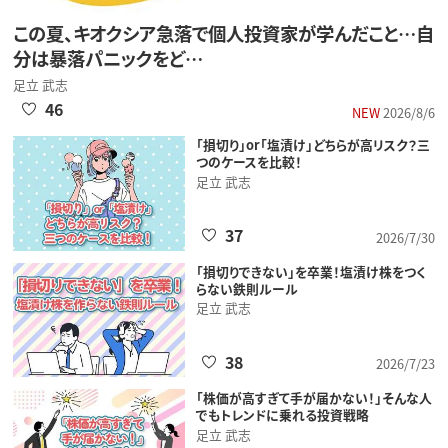
この夏、キオクシア急落で個人投資家が学んだこと…自
分は暴落パニックをど…
足立 武志
46
NEW
2026/8/6
「損切り」or「塩漬け」どちらが高リスク？三
つのケースを比較！
足立 武志
37
2026/7/30
「損切りできない」を卒業！塩漬け株をつく
らない鉄則ルール
足立 武志
38
2026/7/23
「株価が高すぎて手が届かない！」そんな人
でもトレンドに乗れる投資戦略
足立 武志