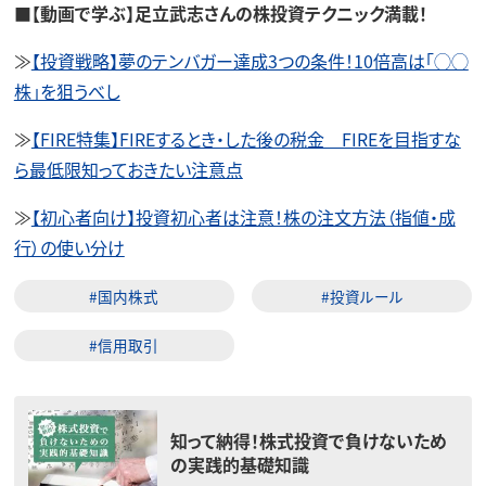
■【動画で学ぶ】足立武志さんの株投資テクニック満載！
≫
【投資戦略】夢のテンバガー達成3つの条件！10倍高は「◯◯
株」を狙うべし
≫
【FIRE特集】FIREするとき・した後の税金 FIREを目指すな
ら最低限知っておきたい注意点
≫
【初心者向け】投資初心者は注意！株の注文方法（指値・成
行）の使い分け
#国内株式
#投資ルール
#信用取引
知って納得！株式投資で負けないため
の実践的基礎知識