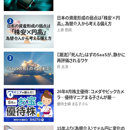
日本の資産形成の弱点は「株安×円
2
高」。為替介入から考える備え方
上源 悠詞
【潮流】「死んだ」はずのSaaSが、静かに
3
再評価されるワケ
呉 太淳
26年8月株主優待：コメダやビックカメ
4
ラ…優待マニアまる子さんが厳…
優待主婦 まる子さん
15年ぶり〈為替介入〉でドル円に変化の