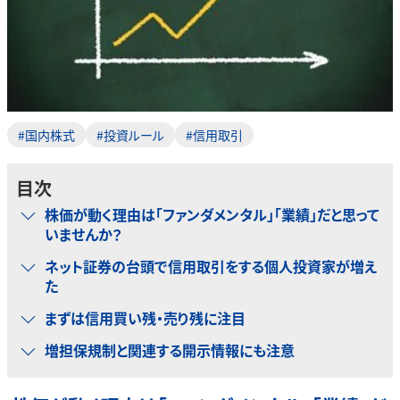
#国内株式
#投資ルール
#信用取引
目次
株価が動く理由は「ファンダメンタル」「業績」だと思って
いませんか？
ネット証券の台頭で信用取引をする個人投資家が増え
た
まずは信用買い残・売り残に注目
増担保規制と関連する開示情報にも注意