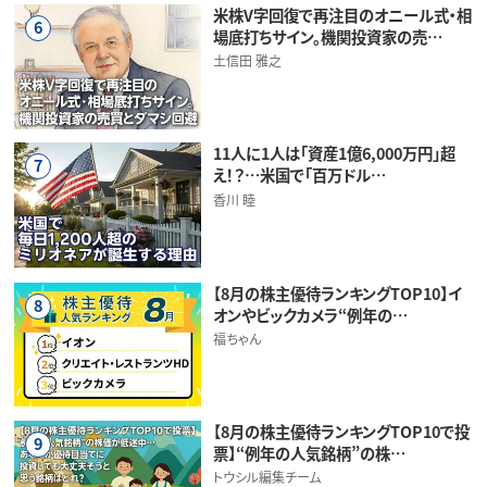
米株V字回復で再注目のオニール式・相
6
場底打ちサイン。機関投資家の売…
土信田 雅之
11人に1人は「資産1億6,000万円」超
7
え！？…米国で「百万ドル…
香川 睦
【8月の株主優待ランキングTOP10】イ
8
オンやビックカメラ“例年の…
福ちゃん
【8月の株主優待ランキングTOP10で投
9
票】“例年の人気銘柄”の株…
トウシル編集チーム