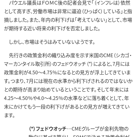
パウエル議長はＦＯＭＣ後の記者会見で「（インフレは）依然
として高すぎ、労働市場は非常に逼迫（ひっぱく）している」と指
摘しました。また、年内の利下げは「考えていない」として、市場
が期待する近い将来の利下げを否定しました。
しかし、市場はそうはみていないようです。
先行きの政策金利の織り込み度を示す米国のCME（シカゴ・
マーカンタイル取引所）のフェドウオッチ（*）によると、7月には
政策金利が4.50～4.75％になるとの見方が浮上してきていま
す。つまり、7月には現在の水準から利下げされるのではないか
との期待が高まり始めているということです。そして年末には
4.25～4.50％や4.0～4.25％の水準などに落ち着くとして、年
末にかけてもう一段の利下げがあるとの見方が増えてきてい
ます。
（*）フェドウオッチ
…CMEグループが金利先物の