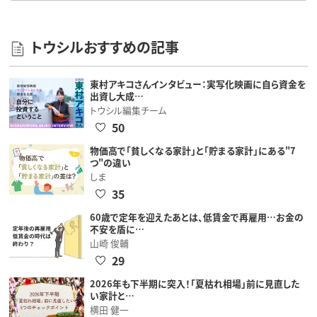
トウシルおすすめの記事
東村アキコさんインタビュー：実写化映画に自ら資金を
出資し大成…
トウシル編集チーム
50
物価高で「貧しくなる家計」と「貯まる家計」にある"7
つ"の違い
しま
35
60歳で定年を迎えたあとは、低賃金で再雇用…お金の
不安を盾に…
山崎 俊輔
29
2026年も下半期に突入！「夏枯れ相場」前に見直した
い家計と…
横田 健一