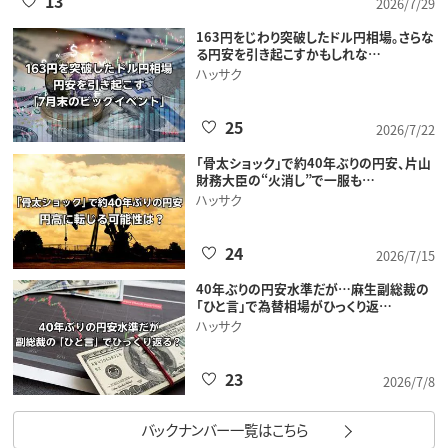
13
2026/7/29
163円をじわり突破したドル円相場。さらな
る円安を引き起こすかもしれな…
ハッサク
25
2026/7/22
「骨太ショック」で約40年ぶりの円安、片山
財務大臣の“火消し”で一服も…
ハッサク
24
2026/7/15
40年ぶりの円安水準だが…麻生副総裁の
「ひと言」で為替相場がひっくり返…
ハッサク
23
2026/7/8
バックナンバー一覧はこちら