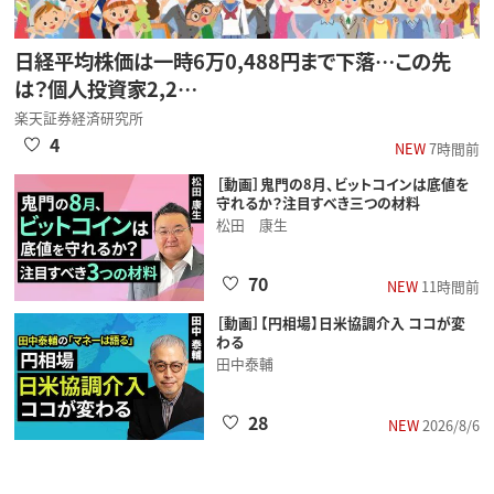
日経平均株価は一時6万0,488円まで下落…この先
は？個人投資家2,2…
楽天証券経済研究所
4
NEW
7時間前
［動画］鬼門の8月、ビットコインは底値を
守れるか？注目すべき三つの材料
松田 康生
70
NEW
11時間前
［動画］【円相場】日米協調介入 ココが変
わる
田中泰輔
28
NEW
2026/8/6