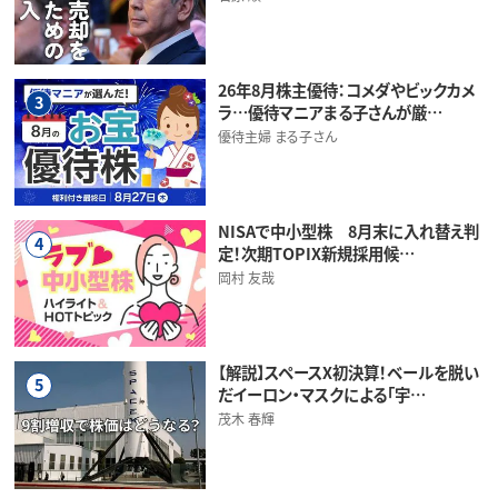
26年8月株主優待：コメダやビックカメ
3
ラ…優待マニアまる子さんが厳…
優待主婦 まる子さん
NISAで中小型株 8月末に入れ替え判
4
定！次期TOPIX新規採用候…
岡村 友哉
【解説】スペースX初決算！ベールを脱い
5
だイーロン・マスクによる「宇…
茂木 春輝