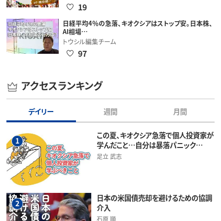
19
日経平均4％の急落、キオクシアはストップ安。日本株、
AI相場…
トウシル編集チーム
97
アクセスランキング
デイリー
週間
月間
この夏、キオクシア急落で個人投資家が
1
学んだこと…自分は暴落パニック…
足立 武志
日本の米国債売却を避けるための協調
2
介入
石原 順