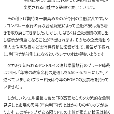
動向に基づき算出し、FOMCで決める政策金利が
変更される可能性を確率で表しています。
その利下げ期待を一層高めたのが今回の金融混乱です。シ
リコンバレー銀行の買収合意報道によって金融不安は落ち着
きを取り戻してきました。しかし、しばらくは金融機関の貸し出
し姿勢が慎重になることが予想されます。そのため企業活動や
個人の住宅取得などの消費行動に影響が出て、景気が下振れ
し、利下げが前倒しになるというシナリオは根強いようです。
タカ派で知られるセントルイス連邦準備銀行のブラード総裁
は24日、「年末の政策金利の見通しを5.50～5.75％にした」と
述べていました（ブラード氏は今年のFOMCの投票権を持って
いません）。
しかし、パウエル議長も含めFRB高官たちのタカ派的な金利
見通しと市場の思惑（年内利下げ）とはかなりのギャップがあ
ります。このギャップがある限りドルの上値が重たい状況は続く