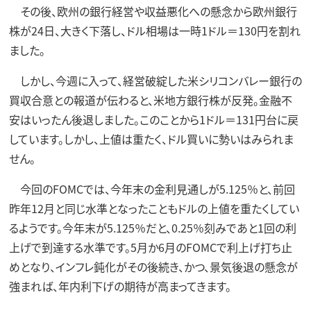
その後、欧州の銀行経営や収益悪化への懸念から欧州銀行
株が24日、大きく下落し、ドル相場は一時1ドル＝130円を割れ
ました。
しかし、今週に入って、経営破綻した米シリコンバレー銀行の
買収合意との報道が伝わると、米地方銀行株が反発。金融不
安はいったん後退しました。このことから1ドル＝131円台に戻
しています。しかし、上値は重たく、ドル買いに勢いはみられま
せん。
今回のFOMCでは、今年末の金利見通しが5.125％と、前回
昨年12月と同じ水準となったこともドルの上値を重たくしてい
るようです。今年末が5.125％だと、0.25％刻みであと1回の利
上げで到達する水準です。5月か6月のFOMCで利上げ打ち止
めとなり、インフレ鈍化がその後続き、かつ、景気後退の懸念が
強まれば、年内利下げの期待が高まってきます。