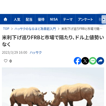
人気
配当
優待
NISA
テーマ
アンケート
著者
TOP
ハッサクのなるほど為替超入門
米利下げ巡りFRBと市場で隔たり、ドル上値勢いなく
米利下げ巡りFRBと市場で隔たり、ドル上値勢い
なく
2023/3/29 16:00
ハッサク
0