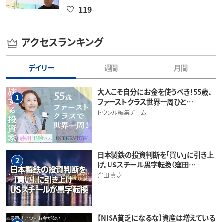
119
アクセスランキング
デイリー
週間
月間
大人こそ自分にお金を使うべき！55歳、
1
ファーストクラス世界一周ひと…
トウシル編集チーム
日本製鉄の投資判断を「買い」に引き上
2
げ。USスチール黒字転換（窪田…
窪田 真之
【NISA貧乏になるな】資産は増えている