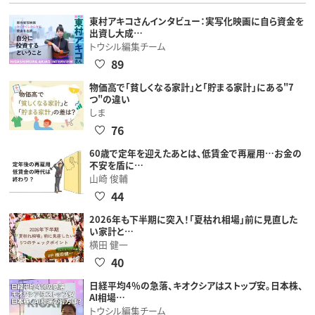
東村アキコさんインタビュー：実写化映画に自ら資金を
出資し大成…
トウシル編集チーム
89
物価高で「貧しくなる家計」と「貯まる家計」にある"7
つ"の違い
しま
76
60歳で定年を迎えたあとは、低賃金で再雇用…お金の
不安を盾に…
山崎 俊輔
44
2026年も下半期に突入！「夏枯れ相場」前に見直した
い家計と…
横田 健一
40
日経平均4％の急落、キオクシアはストップ安。日本株、
AI相場…
トウシル編集チーム