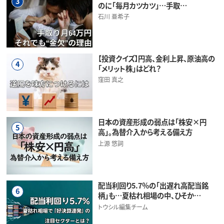
3
のに「毎月カツカツ」…手取…
石川 亜希子
【投資クイズ】円高、金利上昇、原油高の
4
「メリット株」はどれ？
窪田 真之
日本の資産形成の弱点は「株安×円
5
高」。為替介入から考える備え方
上源 悠詞
配当利回り5.7％の「出遅れ高配当銘
6
柄」も…夏枯れ相場の中、ひそか…
トウシル編集チーム