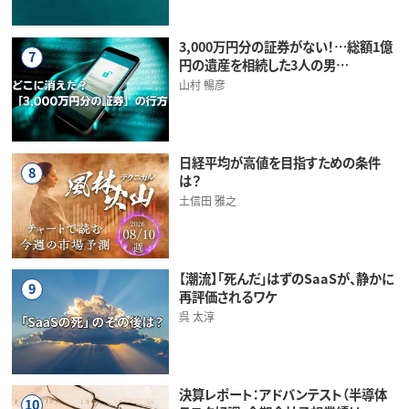
3,000万円分の証券がない！…総額1億
7
円の遺産を相続した3人の男…
山村 暢彦
日経平均が高値を目指すための条件
8
は？
土信田 雅之
【潮流】「死んだ」はずのSaaSが、静かに
9
再評価されるワケ
呉 太淳
決算レポート：アドバンテスト（半導体
10