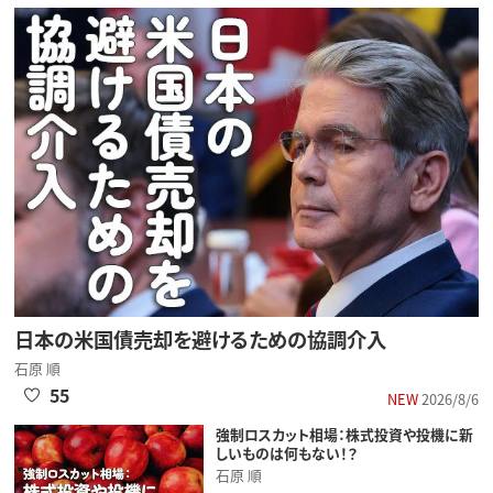
日本の米国債売却を避けるための協調介入
石原 順
55
NEW
2026/8/6
強制ロスカット相場：株式投資や投機に新
しいものは何もない！？
石原 順