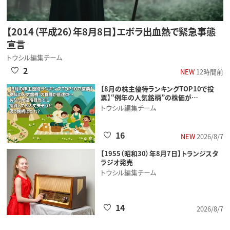
【2014（平成26）年8月8日】エボラ出血熱で緊急事態
宣言
トウシル編集チーム
2
NEW
12時間前
【8月の株主優待ランキングTOP10で投
票】“例年の人気銘柄”の株価が…
トウシル編集チーム
16
NEW
2026/8/7
【1955（昭和30）年8月7日】トランジスタ
ラジオ発売
トウシル編集チーム
14
2026/8/7