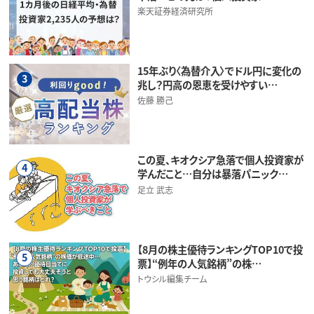
楽天証券経済研究所
15年ぶり〈為替介入〉でドル円に変化の
3
兆し？円高の恩恵を受けやすい…
佐藤 勝己
この夏、キオクシア急落で個人投資家が
4
学んだこと…自分は暴落パニック…
足立 武志
【8月の株主優待ランキングTOP10で投
5
票】“例年の人気銘柄”の株…
トウシル編集チーム