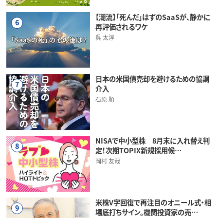
【潮流】「死んだ」はずのSaaSが、静かに
6
再評価されるワケ
呉 太淳
日本の米国債売却を避けるための協調
7
介入
石原 順
NISAで中小型株 8月末に入れ替え判
8
定！次期TOPIX新規採用候…
岡村 友哉
米株V字回復で再注目のオニール式・相
9
場底打ちサイン。機関投資家の売…