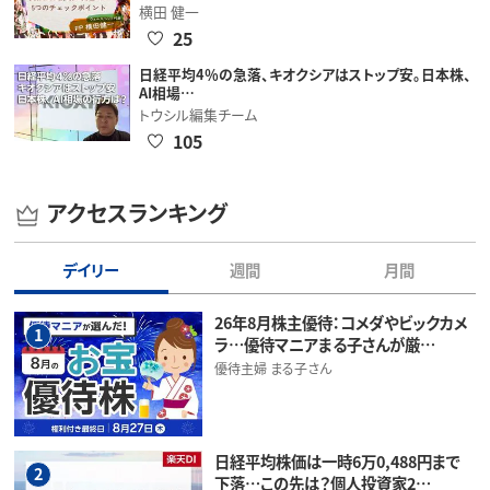
横田 健一
25
日経平均4％の急落、キオクシアはストップ安。日本株、
AI相場…
トウシル編集チーム
105
アクセスランキング
デイリー
週間
月間
26年8月株主優待：コメダやビックカメ
1
ラ…優待マニアまる子さんが厳…
優待主婦 まる子さん
日経平均株価は一時6万0,488円まで
2
下落…この先は？個人投資家2…