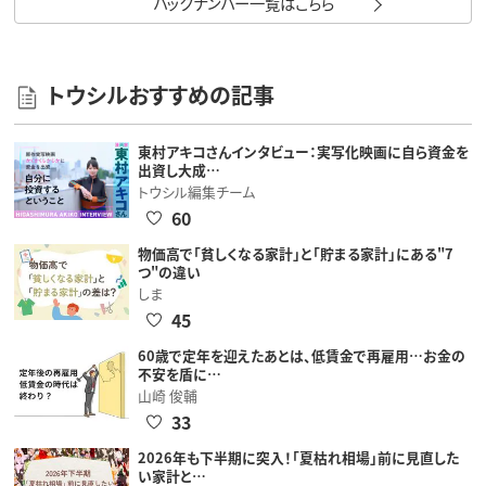
バックナンバー一覧はこちら
トウシルおすすめの記事
東村アキコさんインタビュー：実写化映画に自ら資金を
出資し大成…
トウシル編集チーム
60
物価高で「貧しくなる家計」と「貯まる家計」にある"7
つ"の違い
しま
45
60歳で定年を迎えたあとは、低賃金で再雇用…お金の
不安を盾に…
山崎 俊輔
33
2026年も下半期に突入！「夏枯れ相場」前に見直した
い家計と…