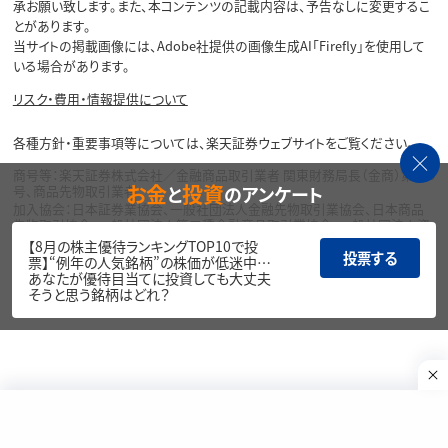
承お願い致します。また、本コンテンツの記載内容は、予告なしに変更するこ
とがあります。
当サイトの掲載画像には、Adobe社提供の画像生成AI「Firefly」を使用して
いる場合があります。
リスク・費用・情報提供について
各種方針・重要事項等については、楽天証券ウェブサイトをご覧ください。
商号等：楽天証券株式会社／金融商品取引業者 関東財務局長（金商）第195
お金
投資
号、商品先物取引業者
と
のアンケート
加入協会：日本証券業協会、一般社団法人金融先物取引業協会、日本商品
先物取引協会、一般社団法人第二種金融商品取引業協会、一般社団法人資
産運用業協会
【8月の株主優待ランキングTOP10で投
投票する
票】“例年の人気銘柄”の株価が低迷中…
Copyright©
あなたが優待目当てに投資しても大丈夫
1999-2026 Rakuten Securities, Inc. All
そうと思う銘柄はどれ？
Rights Reserved.