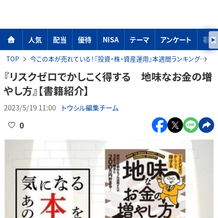
人気
配当
優待
NISA
テーマ
アンケート
著者
TOP
今この本が売れている！『投資・株・資産運用』本週間ランキング
『
『リスクゼロでかしこく得する 地味なお金の増
やし方』【書籍紹介】
2023/5/19 11:00
トウシル編集チーム
0