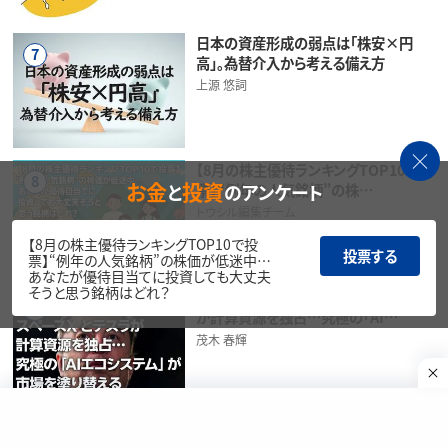
日本の資産形成の弱点は「株安×円
7
高」。為替介入から考える備え方
上源 悠詞
【8月の株主優待ランキングTOP10で投
8
お金
投資
と
のアンケート
票】“例年の人気銘柄”の株…
トウシル編集チーム
【8月の株主優待ランキングTOP10で投
投票する
票】“例年の人気銘柄”の株価が低迷中…
あなたが優待目当てに投資しても大丈夫
そうと思う銘柄はどれ？
宇宙から路上まで！スペースXとテスラ
9
が計算資源を独占…究極の「AI…
茂木 春輝
NISAで中小型株 8月末に入れ替え判
10
定！次期TOPIX新規採用候…