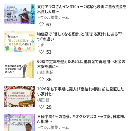
東村アキコさんインタビュー：実写化映画に自ら資金を
出資し大成…
トウシル編集チーム
67
物価高で「貧しくなる家計」と「貯まる家計」にある"7
つ"の違い
しま
53
60歳で定年を迎えたあとは、低賃金で再雇用…お金の
不安を盾に…
山崎 俊輔
36
2026年も下半期に突入！「夏枯れ相場」前に見直した
い家計と…
横田 健一
29
日経平均4％の急落、キオクシアはストップ安。日本株、
AI相場…
トウシル編集チーム