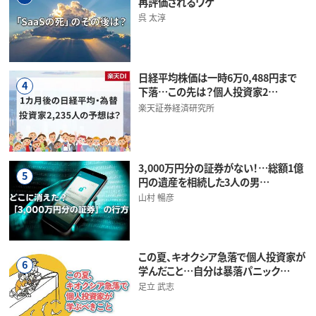
再評価されるワケ
呉 太淳
日経平均株価は一時6万0,488円まで
4
下落…この先は？個人投資家2…
楽天証券経済研究所
3,000万円分の証券がない！…総額1億
5
円の遺産を相続した3人の男…
山村 暢彦
この夏、キオクシア急落で個人投資家が
6
学んだこと…自分は暴落パニック…
足立 武志