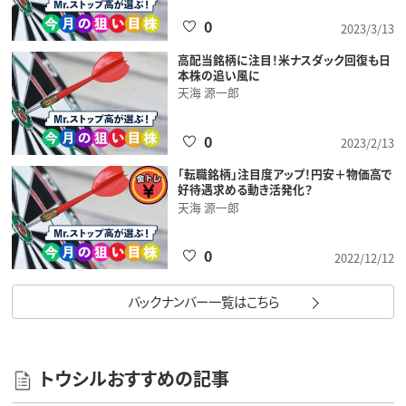
0
2023/3/13
高配当銘柄に注目！米ナスダック回復も日
本株の追い風に
天海 源一郎
0
2023/2/13
「転職銘柄」注目度アップ！円安＋物価高で
好待遇求める動き活発化？
天海 源一郎
0
2022/12/12
バックナンバー一覧はこちら
トウシルおすすめの記事