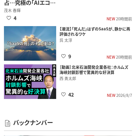
占…究極の「AIエコ…
茂木 春輝
4
NEW
20時間前
【潮流】「死んだ」はずのSaaSが、静かに再
評価されるワケ
呉 太淳
9
NEW
20時間前
［動画］北米石油開発企業各社：ホルムズ
海峡封鎖影響で驚異的な好決算
西 勇太郎
42
NEW
2026/8/7
バックナンバー