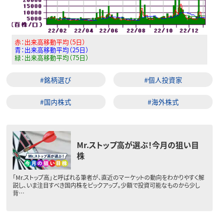
赤：出来高移動平均（5日）
青：出来高移動平均（25日）
緑：出来高移動平均（75日）
#銘柄選び
#個人投資家
#国内株式
#海外株式
Mr.ストップ高が選ぶ！今月の狙い目
株
「Mr.ストップ高」と呼ばれる筆者が、直近のマーケットの動向をわかりやすく解
説し、いま注目すべき国内株をピックアップ。少額で投資可能なものから少し
背…