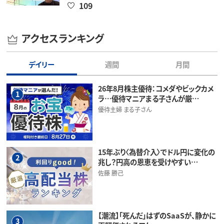
109
アクセスランキング
デイリー
週間
月間
26年8月株主優待：コメダやビックカメ
1
ラ…優待マニアまる子さんが厳…
優待主婦 まる子さん
15年ぶり〈為替介入〉でドル円に変化の
2
兆し？円高の恩恵を受けやすい…
佐藤 勝己
【潮流】「死んだ」はずのSaaSが、静かに
3