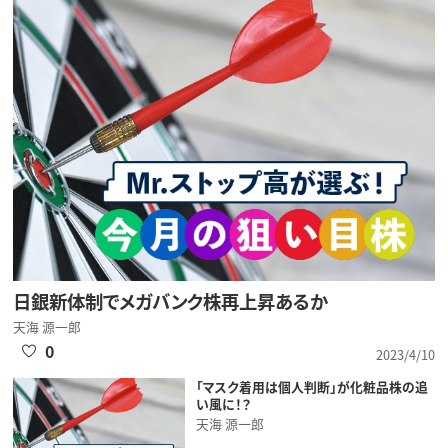
日銀新体制でメガバンク株再上昇あるか
天海 源一郎
0
2023/4/10
「マスク着用は個人判断」が化粧品株の追
い風に！？
天海 源一郎