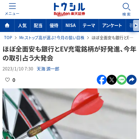
MENU
検索
人気
配当
優待
NISA
テーマ
アンケート
著者
TOP
Mr.ストップ高が選ぶ！今月の狙い目株
ほぼ全面安も銀行とEV充電銘柄が好発進、今年の取引占う大発会
ほぼ全面安も銀行とEV充電銘柄が好発進、今年
の取引占う大発会
2023/1/10 7:30
天海 源一郎
0