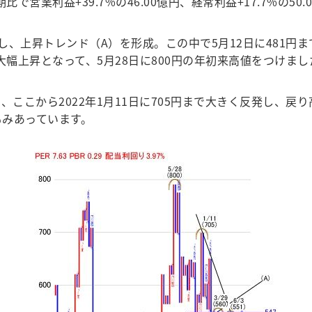
比で営業利益+39.7%の46.00億円、経常利益+17.7%の5
し、上昇トレンド（A）を形成。この中で5月12日に481円ま
値に大幅上昇となって、5月28日に800円の年初来高値をつけまし
、ここから2022年1月11日に705円まで大きく反発し、戻
もみあっています。