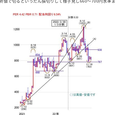
円を終値で切るといったん損切りして様子見し660～700円水準