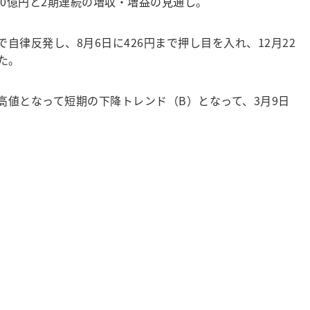
0.00億円と2期連続の増収・増益の見通し。
で自律反発し、8月6日に426円まで押し目を入れ、12月22
た。
り高値となって短期の下降トレンド（B）となって、3月9日