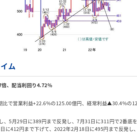
ライム
7倍、配当利回り4.72％
比で営業利益+22.6%の125.00億円、経常利益▲30.4%の
ちし、5月29日に389円まで反発し、7月31日に311円で2
30日に412円まで下げて、2022年2月18日に495円まで反発