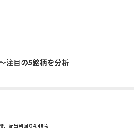
ト～注目の5銘柄を分析
倍、配当利回り4.48％