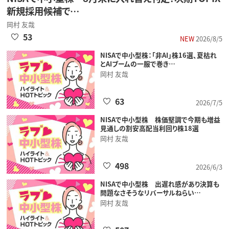
新規採用候補で…
岡村 友哉
53
NEW
2026/8/5
NISAで中小型株：「非AI」株16選、夏枯れ
とAIブームの一服で巻き…
岡村 友哉
63
2026/7/5
NISAで中小型株 株価堅調で今期も増益
見通しの割安高配当利回り株18選
岡村 友哉
498
2026/6/3
NISAで中小型株 出遅れ感があり決算も
問題なさそうなリバーサルねらい…
岡村 友哉