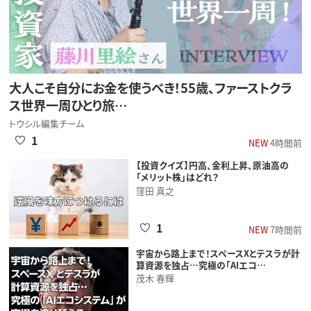
大人こそ自分にお金を使うべき！55歳、ファーストクラ
ス世界一周ひとり旅…
トウシル編集チーム
1
NEW
4時間前
【投資クイズ】円高、金利上昇、原油高の
「メリット株」はどれ？
窪田 真之
1
NEW
7時間前
宇宙から路上まで！スペースXとテスラが計
算資源を独占…究極の「AIエコ…
茂木 春輝