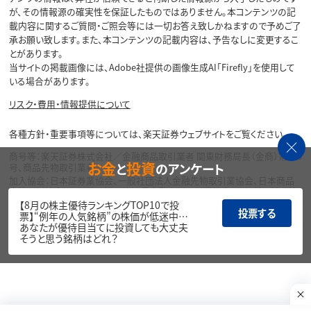
が、その情報源の確実性を保証したものではありません。本コンテンツの記
載内容に関するご質問・ご照会等には一切お答え致しかねますので予めご了
承お願い致します。また、本コンテンツの記載内容は、予告なしに変更するこ
とがあります。
当サイトの掲載画像には、Adobe社提供の画像生成AI「Firefly」を使用して
いる場合があります。
リスク・費用・情報提供について
各種方針・重要事項等については、楽天証券ウェブサイトをご覧ください。
商号等：楽天証券株式会社／金融商品取引業者 関東財務局長（金商）第195
お金
投資
と
のアンケート
号、商品先物取引業者
加入協会：日本証券業協会、一般社団法人金融先物取引業協会、日本商品
先物取引協会、一般社団法人第二種金融商品取引業協会、一般社団法人資
産運用業協会
【8月の株主優待ランキングTOP10で投
投票する
票】“例年の人気銘柄”の株価が低迷中…
Copyright©
あなたが優待目当てに投資しても大丈夫
1999-2026 Rakuten Securities, Inc. All
そうと思う銘柄はどれ？
Rights Reserved.