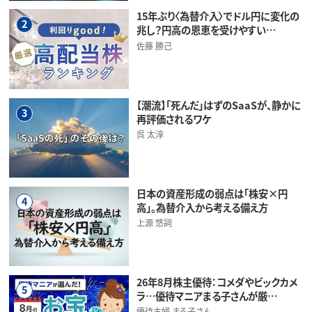
15年ぶり〈為替介入〉でドル円に変化の
2
兆し？円高の恩恵を受けやすい…
佐藤 勝己
【潮流】「死んだ」はずのSaaSが、静かに
3
再評価されるワケ
呉 太淳
日本の資産形成の弱点は「株安×円
4
高」。為替介入から考える備え方
上源 悠詞
26年8月株主優待：コメダやビックカメ
5
ラ…優待マニアまる子さんが厳…
優待主婦 まる子さん