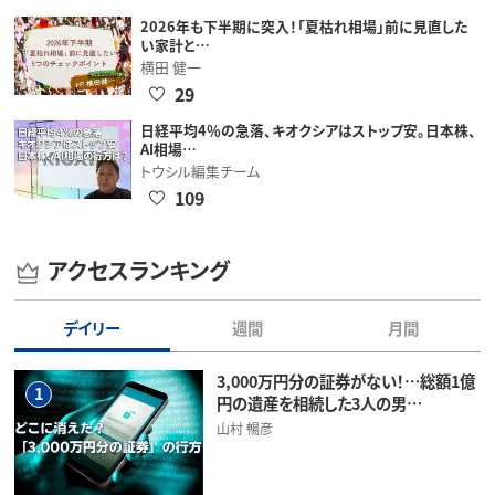
2026年も下半期に突入！「夏枯れ相場」前に見直した
い家計と…
横田 健一
29
日経平均4％の急落、キオクシアはストップ安。日本株、
AI相場…
トウシル編集チーム
109
アクセスランキング
デイリー
週間
月間
3,000万円分の証券がない！…総額1億
1
円の遺産を相続した3人の男…
山村 暢彦