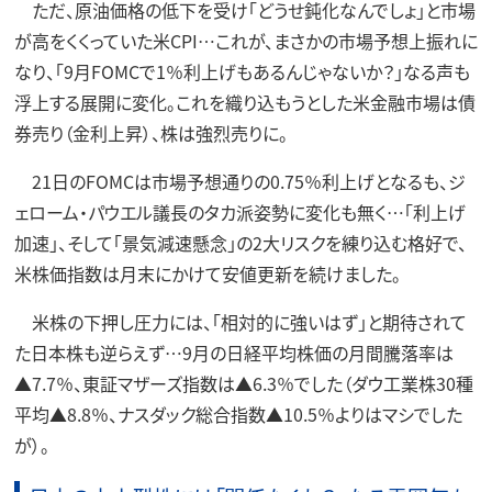
ただ、原油価格の低下を受け「どうせ鈍化なんでしょ」と市場
が高をくくっていた米CPI…これが、まさかの市場予想上振れに
なり、「9月FOMCで1％利上げもあるんじゃないか？」なる声も
浮上する展開に変化。これを織り込もうとした米金融市場は債
券売り（金利上昇）、株は強烈売りに。
21日のFOMCは市場予想通りの0.75％利上げとなるも、ジ
ェローム・パウエル議長のタカ派姿勢に変化も無く…「利上げ
加速」、そして「景気減速懸念」の2大リスクを練り込む格好で、
米株価指数は月末にかけて安値更新を続けました。
米株の下押し圧力には、「相対的に強いはず」と期待されて
た日本株も逆らえず…9月の日経平均株価の月間騰落率は
▲7.7％、東証マザーズ指数は▲6.3％でした（ダウ工業株30種
平均▲8.8％、ナスダック総合指数▲10.5％よりはマシでした
が）。