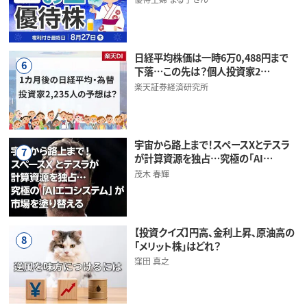
日経平均株価は一時6万0,488円まで
6
下落…この先は？個人投資家2…
楽天証券経済研究所
宇宙から路上まで！スペースXとテスラ
7
が計算資源を独占…究極の「AI…
茂木 春輝
【投資クイズ】円高、金利上昇、原油高の
8
「メリット株」はどれ？
窪田 真之