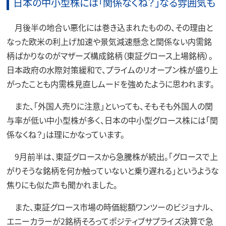
日本の中小型株には「関係なくね？」なる雰囲気も
月後半の地合い悪化には巻き込まれたものの、その理由と
なった欧米の利上げ加速や景気減速懸念と関係ない内需銘
柄ばかりなのがマザーズ構成銘柄（東証グロース上場銘柄）。
日本政府の水際対策緩和で、プライムのリオープン株が盛り上
がったことも内需株見直しムードを強めたように思われます。
また、「外国人売りに注意」といっても、そもそも外国人の関
与率が低い中小型株が多く、日本の中小型グロース株には「関
係なくね？」は理にかなっています。
9月前半は、東証グロースから急騰株が続出。「グロースで上
がりそうな銘柄を何か触っていないと乗り遅れる」というような
焦りにも似た声も聞かれました。
また、東証グロース市場の時価総額ワンツーのビジョナル、
エニーカラーが2銘柄そろってポジティブサプライズ決算で急