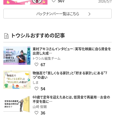
507
2026/5/7
バックナンバー一覧はこちら
トウシルおすすめの記事
東村アキコさんインタビュー：実写化映画に自ら資金を
出資し大成…
トウシル編集チーム
67
物価高で「貧しくなる家計」と「貯まる家計」にある"7
つ"の違い
しま
54
60歳で定年を迎えたあとは、低賃金で再雇用…お金の
不安を盾に…
山崎 俊輔
36