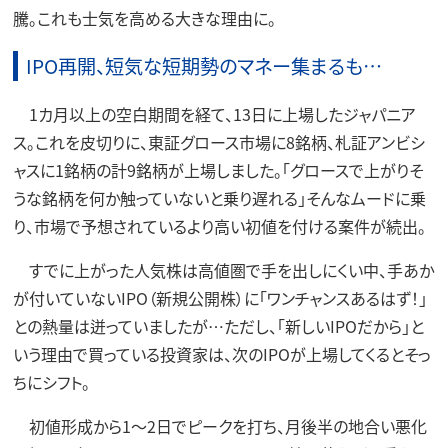
騰。これも士気を高める大きな理由に。
IPO再開、短気な短期勢のマネー集まるも…
1カ月以上の空白期間を経て、13日に上場したジャパニア
ス。これを皮切りに、東証グロース市場に8銘柄、札証アンビシ
ャスに1銘柄の計9銘柄が上場しました。「グロースで上がりそ
うな銘柄を何か触っていないと乗り遅れる」そんなムードに乗
り、市場で予想されているより高い初値を付ける案件が続出。
すでに上がった人気株は高値圏で手を出しにくい中、手あか
が付いていないIPO（新規公開株）に「ワンチャンスあるはず！」
との熱量は迸っていましたが…ただし、「新しいIPOだから」と
いう理由で買っている投資家は、次のIPOが上場してくるとそっ
ちにシフト。
初値形成から1～2日でピークを打ち、月後半の地合い悪化