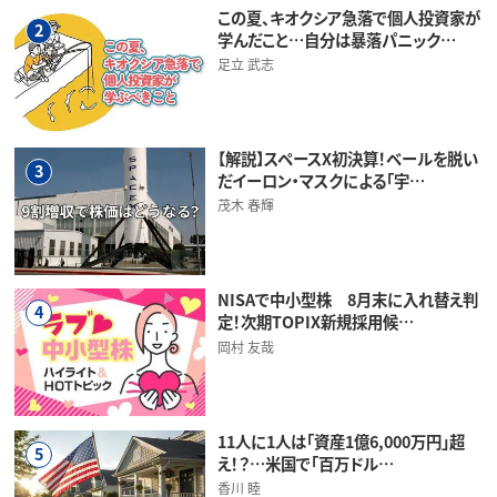
この夏、キオクシア急落で個人投資家が
2
学んだこと…自分は暴落パニック…
足立 武志
【解説】スペースX初決算！ベールを脱い
3
だイーロン・マスクによる「宇…
茂木 春輝
NISAで中小型株 8月末に入れ替え判
4
定！次期TOPIX新規採用候…
岡村 友哉
11人に1人は「資産1億6,000万円」超
5
え！？…米国で「百万ドル…
香川 睦