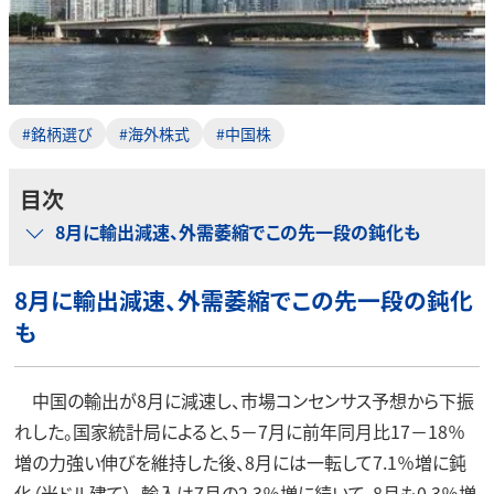
#銘柄選び
#海外株式
#中国株
目次
8月に輸出減速、外需萎縮でこの先一段の鈍化も
8月に輸出減速、外需萎縮でこの先一段の鈍化
も
中国の輸出が8月に減速し、市場コンセンサス予想から下振
れした。国家統計局によると、5－7月に前年同月比17－18％
増の力強い伸びを維持した後、8月には一転して7.1％増に鈍
化（米ドル建て）。輸入は7月の2.3％増に続いて、8月も0.3％増