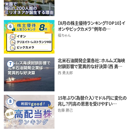
【8月の株主優待ランキングTOP10】イ
6
オンやビックカメラ“例年の…
福ちゃん
北米石油開発企業各社：ホルムズ海峡
7
封鎖影響で驚異的な好決算（西 勇…
西 勇太郎
15年ぶり〈為替介入〉でドル円に変化の
8
兆し？円高の恩恵を受けやすい…
佐藤 勝己