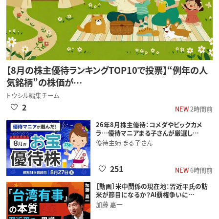
【8月の株主優待ランキングTOP10で投票】“例年の人
気銘柄”の株価が…
トウシル編集チーム
2
NEW
2時間前
26年8月株主優待：コメダやビックカメ
ラ…優待マニアまる子さんが厳選し…
優待主婦 まる子さん
251
NEW
6時間前
［動画］米中関係の現在地：習近平氏の訪
米が節目になるか？AI覇権争いに…
加藤 嘉一