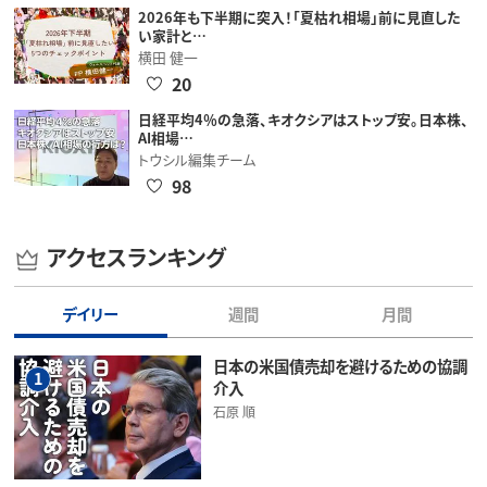
2026年も下半期に突入！「夏枯れ相場」前に見直した
い家計と…
横田 健一
20
日経平均4％の急落、キオクシアはストップ安。日本株、
AI相場…
トウシル編集チーム
98
アクセスランキング
デイリー
週間
月間
日本の米国債売却を避けるための協調
1
介入
石原 順