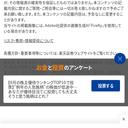
が、その情報源の確実性を保証したものではありません。本コンテンツの記
載内容に関するご質問・ご照会等には一切お答え致しかねますので予めご了
承お願い致します。また、本コンテンツの記載内容は、予告なしに変更するこ
とがあります。
当サイトの掲載画像には、Adobe社提供の画像生成AI「Firefly」を使用して
いる場合があります。
リスク・費用・情報提供について
各種方針・重要事項等については、楽天証券ウェブサイトをご覧ください。
商号等：楽天証券株式会社／金融商品取引業者 関東財務局長（金商）第195
お金
投資
と
のアンケート
号、商品先物取引業者
加入協会：日本証券業協会、一般社団法人金融先物取引業協会、日本商品
先物取引協会、一般社団法人第二種金融商品取引業協会、一般社団法人資
産運用業協会
【8月の株主優待ランキングTOP10で投
投票する
票】“例年の人気銘柄”の株価が低迷中…
Copyright©
あなたが優待目当てに投資しても大丈夫
1999-2026 Rakuten Securities, Inc. All
そうと思う銘柄はどれ？
Rights Reserved.