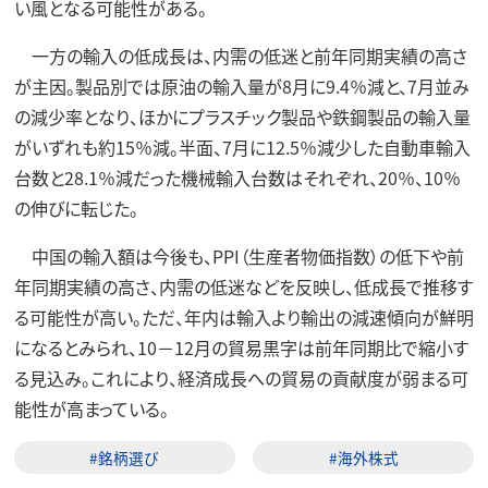
い風となる可能性がある。
一方の輸入の低成長は、内需の低迷と前年同期実績の高さ
が主因。製品別では原油の輸入量が8月に9.4％減と、7月並み
の減少率となり、ほかにプラスチック製品や鉄鋼製品の輸入量
がいずれも約15％減。半面、7月に12.5％減少した自動車輸入
台数と28.1％減だった機械輸入台数はそれぞれ、20％、10％
の伸びに転じた。
中国の輸入額は今後も、PPI（生産者物価指数）の低下や前
年同期実績の高さ、内需の低迷などを反映し、低成長で推移す
る可能性が高い。ただ、年内は輸入より輸出の減速傾向が鮮明
になるとみられ、10－12月の貿易黒字は前年同期比で縮小す
る見込み。これにより、経済成長への貿易の貢献度が弱まる可
能性が高まっている。
#銘柄選び
#海外株式