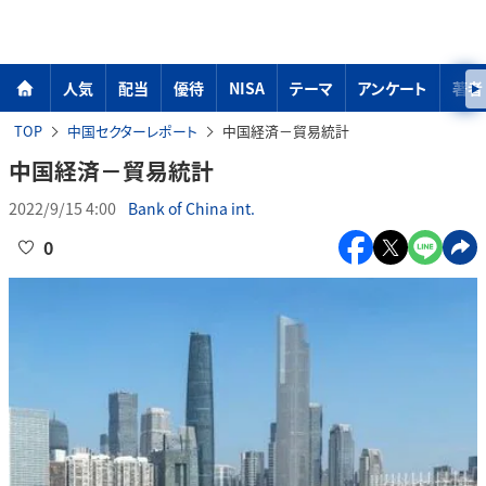
人気
配当
優待
NISA
テーマ
アンケート
著者
TOP
中国セクターレポート
中国経済－貿易統計
中国経済－貿易統計
2022/9/15 4:00
Bank of China int.
0