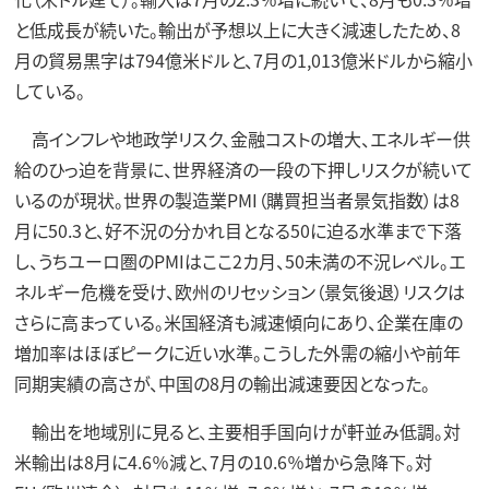
と低成長が続いた。輸出が予想以上に大きく減速したため、8
月の貿易黒字は794億米ドルと、7月の1,013億米ドルから縮小
している。
高インフレや地政学リスク、金融コストの増大、エネルギー供
給のひっ迫を背景に、世界経済の一段の下押しリスクが続いて
いるのが現状。世界の製造業PMI（購買担当者景気指数）は8
月に50.3と、好不況の分かれ目となる50に迫る水準まで下落
し、うちユーロ圏のPMIはここ2カ月、50未満の不況レベル。エ
ネルギー危機を受け、欧州のリセッション（景気後退）リスクは
さらに高まっている。米国経済も減速傾向にあり、企業在庫の
増加率はほぼピークに近い水準。こうした外需の縮小や前年
同期実績の高さが、中国の8月の輸出減速要因となった。
輸出を地域別に見ると、主要相手国向けが軒並み低調。対
米輸出は8月に4.6％減と、7月の10.6％増から急降下。対