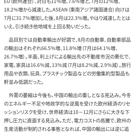
EU（欧州連合）、対日も11％増、7.6％増と、7月の12％増、
18.2％増から減速した。ASEAN（東南アジア諸国連合）向けは
7月に31.7％増加した後、8月は22.3％増。やはり減速したとは
いえ、引き続き他地域を上回る勢いだった。
品目別では自動車輸出が好調で、8月の自動車、自動車部品
の輸出はそれぞれ66.5％増、11.8％増（7月は64.1％増、
26.7％増）。半面、利上げによる輸出先の不動産市況の悪化で、
家電、家具は16.6％減、13％減（7月は8.2％減、2.9％減）。旅行
用品や衣類、玩具、プラスチック製品などの労働集約型製品も
軒並み低調だった。
外需の萎縮は今後も、中国の輸出の重しとなる見込み。今冬
のエネルギー不足や地政学的な逆風を受けた欧州経済のリセ
ッションリスクを受け、世界経済は10－12月にさらに大きな下
押し圧力に直面する見込み。ただ、電力コストの高騰で、欧州の
生産活動が制約される事態となれば、中国の輸出には逆に追