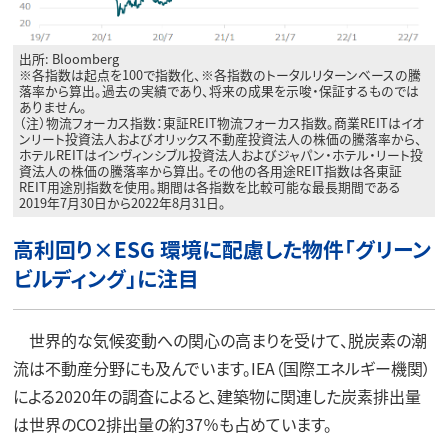
出所: Bloomberg
※各指数は起点を100で指数化、※各指数のトータルリターンベースの騰
落率から算出。過去の実績であり、将来の成果を示唆・保証するものでは
ありません。
（注）物流フォーカス指数：東証REIT物流フォーカス指数。商業REITはイオ
ンリート投資法人およびオリックス不動産投資法人の株価の騰落率から、
ホテルREITはインヴィンシブル投資法人およびジャパン・ホテル・リート投
資法人の株価の騰落率から算出。その他の各用途REIT指数は各東証
REIT用途別指数を使用。期間は各指数を比較可能な最長期間である
2019年7月30日から2022年8月31日。
高利回り×ESG 環境に配慮した物件「グリーン
ビルディング」に注目
世界的な気候変動への関心の高まりを受けて、脱炭素の潮
流は不動産分野にも及んでいます。IEA（国際エネルギー機関）
による2020年の調査によると、建築物に関連した炭素排出量
は世界のCO2排出量の約37％も占めています。