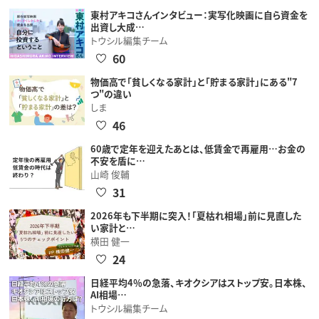
東村アキコさんインタビュー：実写化映画に自ら資金を
出資し大成…
トウシル編集チーム
60
物価高で「貧しくなる家計」と「貯まる家計」にある"7
つ"の違い
しま
46
60歳で定年を迎えたあとは、低賃金で再雇用…お金の
不安を盾に…
山崎 俊輔
31
2026年も下半期に突入！「夏枯れ相場」前に見直した
い家計と…
横田 健一
24
日経平均4％の急落、キオクシアはストップ安。日本株、
AI相場…
トウシル編集チーム