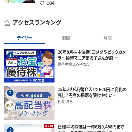
104
アクセスランキング
デイリー
週間
月間
26年8月株主優待：コメダやビックカメ
1
ラ…優待マニアまる子さんが厳…
優待主婦 まる子さん
15年ぶり〈為替介入〉でドル円に変化の
2
兆し？円高の恩恵を受けやすい…
佐藤 勝己
日経平均株価は一時6万0,488円まで
3