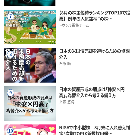
【8月の株主優待ランキングTOP10で投
7
票】“例年の人気銘柄”の株…
トウシル編集チーム
日本の米国債売却を避けるための協調
8
介入
石原 順
日本の資産形成の弱点は「株安×円
9
高」。為替介入から考える備え方
上源 悠詞
NISAで中小型株 8月末に入れ替え判
10
定！次期TOPIX新規採用候…