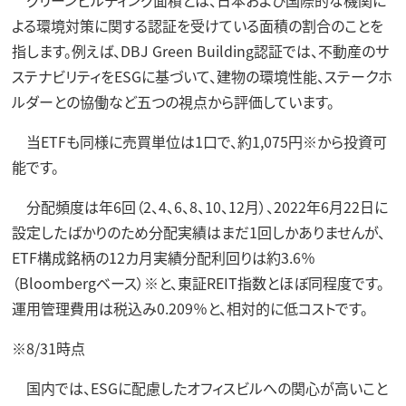
よる環境対策に関する認証を受けている面積の割合のことを
指します。例えば、DBJ Green Building認証では、不動産のサ
ステナビリティをESGに基づいて、建物の環境性能、ステークホ
ルダーとの協働など五つの視点から評価しています。
当ETFも同様に売買単位は1口で、約1,075円※から投資可
能です。
分配頻度は年6回（2、4、6、8、10、12月）、2022年6月22日に
設定したばかりのため分配実績はまだ1回しかありませんが、
ETF構成銘柄の12カ月実績分配利回りは約3.6％
（Bloombergベース）※と、東証REIT指数とほぼ同程度です。
運用管理費用は税込み0.209％と、相対的に低コストです。
※8/31時点
国内では、ESGに配慮したオフィスビルへの関心が高いこと