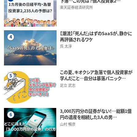
下落…この先は？個人投資家2…
楽天証券経済研究所
【潮流】「死んだ」はずのSaaSが、静かに
4
再評価されるワケ
呉 太淳
この夏、キオクシア急落で個人投資家が
5
学んだこと…自分は暴落パニック…
足立 武志
3,000万円分の証券がない！…総額1億
6
円の遺産を相続した3人の男…
山村 暢彦