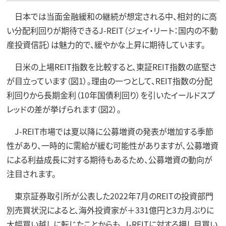
日本では当面金融緩和の継続が想定される中、相対的に高
い分配利回りが期待できるJ-REIT（ジェイ・リート：国内の不動
産投資信託）は魅力的で、緩やかな上昇に期待しています。
日米の上場REIT指数を比較すると、東証REIT指数の底堅さ
が目立っています（図1）。理由の一つとして、REIT指数の分配
利回りから長期金利（10年国債利回り）を引いたイールドスプ
レッドの差が挙げられます（図2）。
J-REIT市場では夏以降に公募増資の発表が増加する季節
性があり、一時的に需給が緩む可能性がありますが、公募増資
による利益成長に対する期待もあるため、公募増資の動向が
注目されます。
東京証券取引所が公表した2022年7月のREITの投資部門
別売買状況によると、海外投資家が＋331億円と3カ月ぶりに
大幅買い越しに転じたことからも、J-REITに対する押し目買い