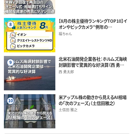
【8月の株主優待ランキングTOP10】イ
8
オンやビックカメラ“例年の…
福ちゃん
北米石油開発企業各社：ホルムズ海峡
9
封鎖影響で驚異的な好決算（西 勇…
西 勇太郎
米アップル株の動きから見えるAI相場
10
の「次のフェーズ」（土信田雅之）
土信田 雅之