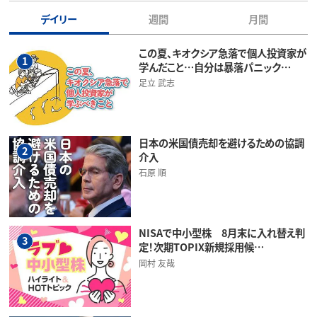
デイリー
週間
月間
この夏、キオクシア急落で個人投資家が
1
学んだこと…自分は暴落パニック…
足立 武志
日本の米国債売却を避けるための協調
2
介入
石原 順
NISAで中小型株 8月末に入れ替え判
3
定！次期TOPIX新規採用候…
岡村 友哉