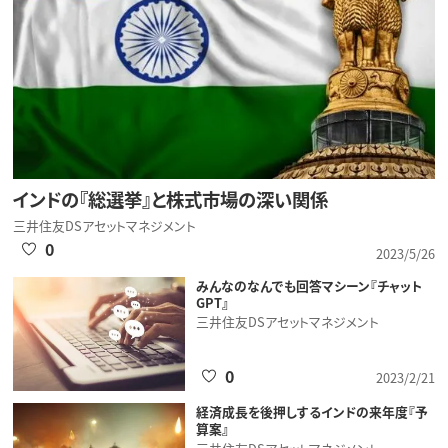
インドの『総選挙』と株式市場の深い関係
三井住友DSアセットマネジメント
0
2023/5/26
みんなのなんでも回答マシーン『チャット
GPT』
三井住友DSアセットマネジメント
0
2023/2/21
経済成長を後押しするインドの来年度『予
算案』