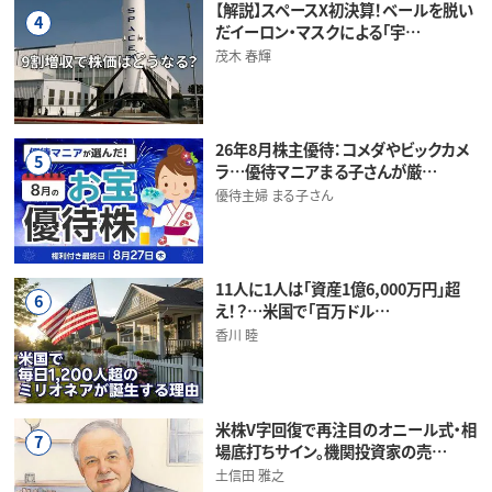
【解説】スペースX初決算！ベールを脱い
4
だイーロン・マスクによる「宇…
茂木 春輝
26年8月株主優待：コメダやビックカメ
5
ラ…優待マニアまる子さんが厳…
優待主婦 まる子さん
11人に1人は「資産1億6,000万円」超
6
え！？…米国で「百万ドル…
香川 睦
米株V字回復で再注目のオニール式・相
7
場底打ちサイン。機関投資家の売…
土信田 雅之