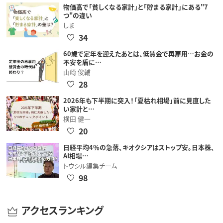
物価高で「貧しくなる家計」と「貯まる家計」にある"7
つ"の違い
しま
34
60歳で定年を迎えたあとは、低賃金で再雇用…お金の
不安を盾に…
山崎 俊輔
28
2026年も下半期に突入！「夏枯れ相場」前に見直した
い家計と…
横田 健一
20
日経平均4％の急落、キオクシアはストップ安。日本株、
AI相場…
トウシル編集チーム
98
アクセスランキング