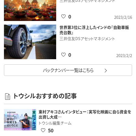
三井住友DSアセットマネジメント
0
2023/2/16
世界第3位に浮上したインドの『自動車販
売台数』
三井住友DSアセットマネジメント
0
2023/2/2
バックナンバー一覧はこちら
トウシルおすすめの記事
東村アキコさんインタビュー：実写化映画に自ら資金を
出資し大成…
トウシル編集チーム
50