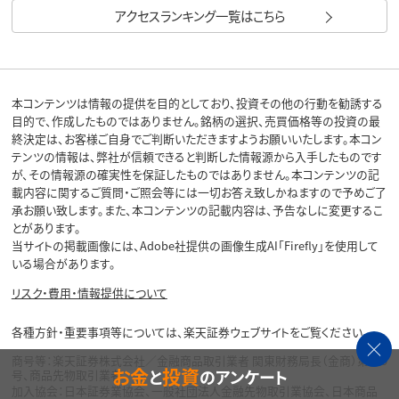
アクセスランキング一覧はこちら
本コンテンツは情報の提供を目的としており、投資その他の行動を勧誘する
目的で、作成したものではありません。銘柄の選択、売買価格等の投資の最
終決定は、お客様ご自身でご判断いただきますようお願いいたします。本コン
テンツの情報は、弊社が信頼できると判断した情報源から入手したものです
が、その情報源の確実性を保証したものではありません。本コンテンツの記
載内容に関するご質問・ご照会等には一切お答え致しかねますので予めご了
承お願い致します。また、本コンテンツの記載内容は、予告なしに変更するこ
とがあります。
当サイトの掲載画像には、Adobe社提供の画像生成AI「Firefly」を使用して
いる場合があります。
リスク・費用・情報提供について
各種方針・重要事項等については、楽天証券ウェブサイトをご覧ください。
商号等：楽天証券株式会社／金融商品取引業者 関東財務局長（金商）第195
お金
投資
と
のアンケート
号、商品先物取引業者
加入協会：日本証券業協会、一般社団法人金融先物取引業協会、日本商品