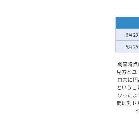
6月2
5月2
調査時点
見方とユ
ロ共に円
というこ
なったよ
間は対ド