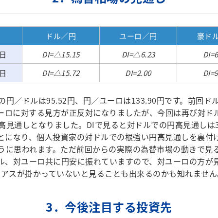
ドル／円
ユーロ／円
豪ド
9日
DI=△15.15
DI=△6.23
DI=6
5日
DI=△15.72
DI=2.00
DI=9
の円／ドルは95.52円、円／ユーロは133.90円です。前回ド
ーロに対する見方が正反対になりましたが、今回は再び対ド
高見通しとなりました。DIで見ると対ドルでの円高見通しは
とになり、個人投資家の対ドルでの根強い円高見通しを裏付
うに思われます。ただ前回からの実際の為替市場の動きで見
ル、対ユーロ共に円安に振れていますので、対ユーロの方が
イアスが掛かっていないと見ることも出来るのかも知れません
3．今後注目する投資先