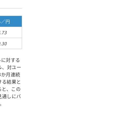
ル／円
.73
.30
ルに対する
ル、対ユー
3か月連続
ける結果と
ると、この
見通しにバ
。