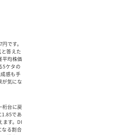
47円です。
気と答えた
経平均株価
る5ケタの
達成感も手
果が気にな
一桁台に戻
.85であ
ます。DI
になる割合