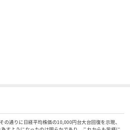
の通りに日経平均株価の10,000円台大台回復を示現、
味を為すようになったのは明らかであり、これからも皆様に