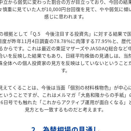
中立から弱気に変わった割合の方が目立っており、今回の結
々慎重に見ていた人が10,000円台回復を見て、やや弱気に傾
感じに思われます。
の根拠として「Q.5 今後注目する投資先」に対する結果で
度が昨年11月4日調査の78.78%に肉薄する77.95%と、歴
るからです。これは最近の東証マザーズやJASDAQ総合など
合いを反映した結果でもあり、日経平均株価の見通しは、当
株全体への個人投資家の見方を反映はしていないということ
す。
見えてくることは、今後は当面「個別の材料株物色」が中心
ということですが、これはメルマガ「大島和隆からの手紙」の
月6日号でも触れた「これからアクティブ運用が面白くなる」
見方とも一致するものだと考えます。
2．為替相場の見通し