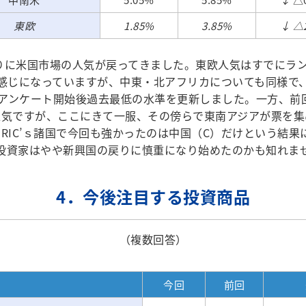
東欧
1.85%
3.85%
↓ △
りに米国市場の人気が戻ってきました。東欧人気はすでにラ
感じになっていますが、中東・北アフリカについても同様で
もアンケート開始後過去最低の水準を更新しました。一方、前
人気ですが、ここにきて一服、その傍らで東南アジアが票を集
BRIC’ｓ諸国で今回も強かったのは中国（C）だけという結果
投資家はやや新興国の戻りに慎重になり始めたのかも知れま
4．今後注目する投資商品
（複数回答）
今回
前回