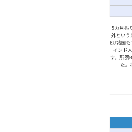
5カ月振
外という
EU諸国
インド
す。所謂
た。