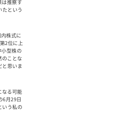
果は推察す
いたという
国内株式に
代第2位に上
中小型株の
然のことな
だと思いま
になる可能
6月29日
という私の