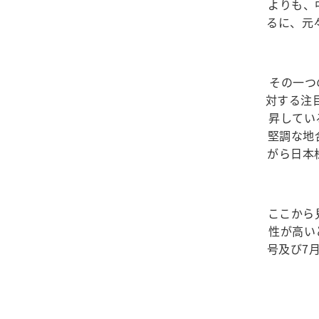
よりも、
るに、元
その一つ
対する注目
昇してい
堅調な地
がら日本
ここから
性が高い
号及び7