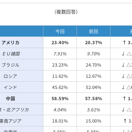
（複数回答）
今回
前回
アメリカ
23.40%
20.37%
↑ 3
ＥＵ諸国
7.91%
9.70%
↓ △
ブラジル
23.23%
24.70%
↓
△1
ロシア
11.62%
12.67%
↓
△1
インド
45.62%
52.04%
↓
△6
中国
58.59%
57.58%
↑ 1
東・北アフリカ
4.04%
5.61%
↓ △
東南アジア
18.01%
15.00%
↑
3
中南米
5.05%
5.85%
↓
△0