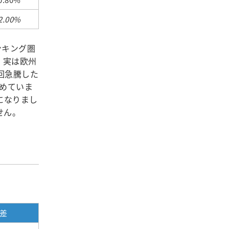
2.00%
ンキング圏
、実は欧州
回急騰した
めていま
になりまし
せん。
差