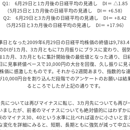
Q1: 6月29日と1カ月後の日経平均の見通し DI＝ △1.85
（5月25日と1カ月後の日経平均の見通し DI＝ +6.58）
Q2: 6月29日と3カ月後の日経平均の見通し DI＝ +8.42
（5月25日と3カ月後の日経平均の見通し DI＝ +17.96）
日となった2009年6月29日の日経平均株価の終値は9,783.
のDIが1カ月、3カ月ともに7カ月振りにプラスに変わり、弱
は1カ月、3カ月ともに集計開始後の最低値となった通り、日
2日に見事終値ベースで10,000円の大台を回復、久し振りに見
株価に感激したものです。それから2週間あまり、指数的な
び10,000円台を割り込んだ段階でのアンケートのお願いは結
るところでしたが上記の通りです。
月先については再びマイナスに転じ、3カ月先についても再び
いましたが、前者のマイナスについても絶対値的にはわずかに1
来のマイナス30、40という水準に比べれば遥かに小さいと言え
な変化を詳細にみると、短期、長期ともに強気が減って中立