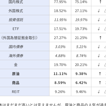
国内株式
77.95%
75.14%
↑
2
外国株式
18.52%
27.11%
↓
△
投資信託
11.95%
19.97%
↓ △
ETF
17.51%
19.73%
↓
△
（外国為替証拠金取引）
27.27%
21.25%
↑
6
国内債券
3.03%
5.21%
↓ △
海外債券
4.88%
8.74%
↓ △
金
19.70%
20.21%
↓
△
原油
11.11%
9.38%
↑ 
商品
8.59%
6.42%
↑ 
REIT
9.26%
9.46%
↓
△
体はまだまだ高いとは言えませんが、原油と商品の人気が過