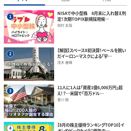
NISAで中小型株 8月末に入れ替え判
1
定！次期TOPIX新規採用候…
岡村 友哉
【解説】スペースX初決算！ベールを脱い
2
だイーロン・マスクによる「宇…
茂木 春輝
11人に1人は「資産1億6,000万円」超
3
え！？…米国で「百万ドル…
香川 睦
【8月の株主優待ランキングTOP10】イ
4
オンやビックカメラ“例年の…