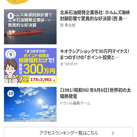
北米石油開発企業各社：ホルムズ海峡
8
封鎖影響で驚異的な好決算（西 勇…
西 勇太郎
キオクシアショックで30万円マイナス！
9
まつのすけの「ポイント投資と…
まつのすけ
【1981（昭和56）年8月6日】世界初の太
10
陽熱発電
トウシル編集チーム
アクセスランキング一覧はこちら