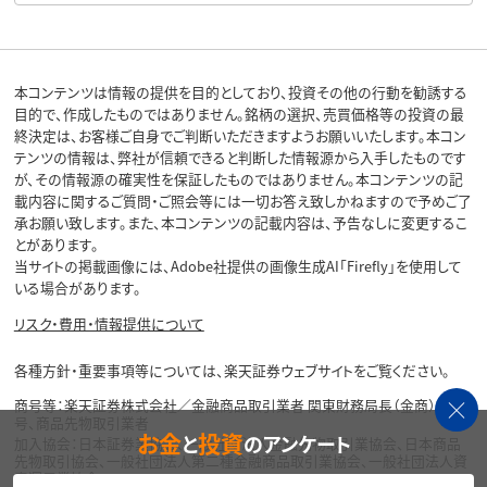
本コンテンツは情報の提供を目的としており、投資その他の行動を勧誘する
目的で、作成したものではありません。銘柄の選択、売買価格等の投資の最
終決定は、お客様ご自身でご判断いただきますようお願いいたします。本コン
テンツの情報は、弊社が信頼できると判断した情報源から入手したものです
が、その情報源の確実性を保証したものではありません。本コンテンツの記
載内容に関するご質問・ご照会等には一切お答え致しかねますので予めご了
承お願い致します。また、本コンテンツの記載内容は、予告なしに変更するこ
とがあります。
当サイトの掲載画像には、Adobe社提供の画像生成AI「Firefly」を使用して
いる場合があります。
リスク・費用・情報提供について
各種方針・重要事項等については、楽天証券ウェブサイトをご覧ください。
商号等：楽天証券株式会社／金融商品取引業者 関東財務局長（金商）第195
号、商品先物取引業者
お金
投資
と
のアンケート
加入協会：日本証券業協会、一般社団法人金融先物取引業協会、日本商品
先物取引協会、一般社団法人第二種金融商品取引業協会、一般社団法人資
産運用業協会