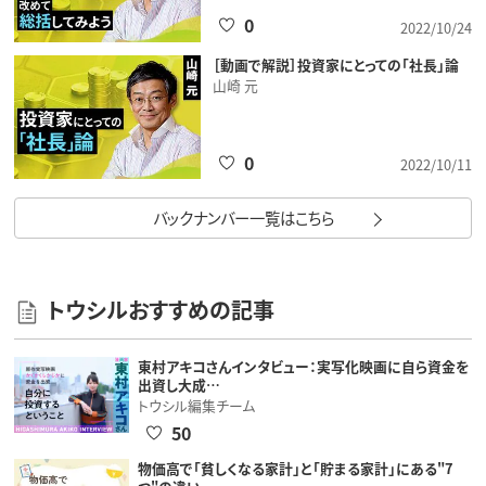
0
2022/10/24
［動画で解説］投資家にとっての「社長」論
山崎 元
0
2022/10/11
バックナンバー一覧はこちら
トウシルおすすめの記事
東村アキコさんインタビュー：実写化映画に自ら資金を
出資し大成…
トウシル編集チーム
50
物価高で「貧しくなる家計」と「貯まる家計」にある"7