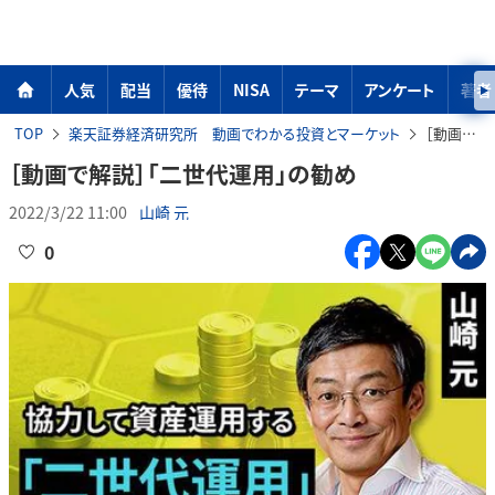
人気
配当
優待
NISA
テーマ
アンケート
著者
TOP
楽天証券経済研究所 動画でわかる投資とマーケット
［動画で解説］「二世代運用」の勧め
［動画で解説］「二世代運用」の勧め
2022/3/22 11:00
山崎 元
0