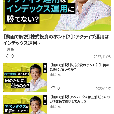
［動画で解説］株式投資のホント【2】：アクティブ運用は
インデックス運用…
山崎 元
0
2022/11/28
［動画で解説］株式投資のホント【1】：何の
ために、使うのか？
山崎 元
0
2022/11/7
［動画で解説］アベノミクスは正解だったの
か？改めて総括してみよう
山崎 元