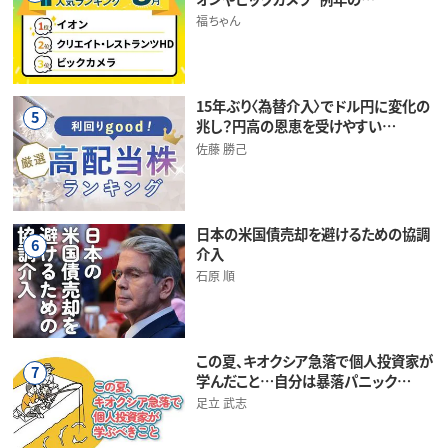
福ちゃん
15年ぶり〈為替介入〉でドル円に変化の
5
兆し？円高の恩恵を受けやすい…
佐藤 勝己
日本の米国債売却を避けるための協調
6
介入
石原 順
この夏、キオクシア急落で個人投資家が
7
学んだこと…自分は暴落パニック…
足立 武志