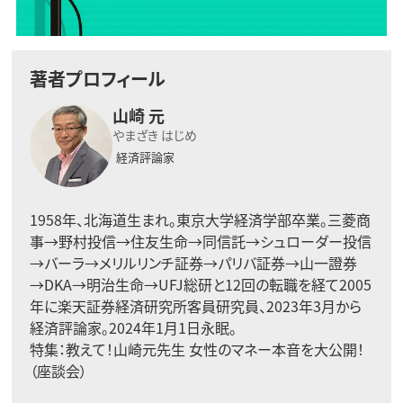
著者プロフィール
山崎 元
やまざき はじめ
経済評論家
1958年、北海道生まれ。東京大学経済学部卒業。三菱商
事→野村投信→住友生命→同信託→シュローダー投信
→バーラ→メリルリンチ証券→パリバ証券→山一證券
→DKA→明治生命→UFJ総研と12回の転職を経て2005
年に楽天証券経済研究所客員研究員、2023年3月から
経済評論家。2024年1月1日永眠。
特集：
教えて！山崎元先生 女性のマネー本音を大公開！
（座談会）