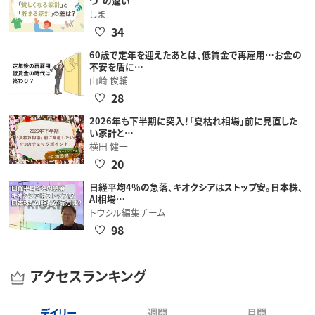
つ"の違い
しま
34
60歳で定年を迎えたあとは、低賃金で再雇用…お金の
不安を盾に…
山崎 俊輔
28
2026年も下半期に突入！「夏枯れ相場」前に見直した
い家計と…
横田 健一
20
日経平均4％の急落、キオクシアはストップ安。日本株、
AI相場…
トウシル編集チーム
98
アクセスランキング
デイリー
週間
月間