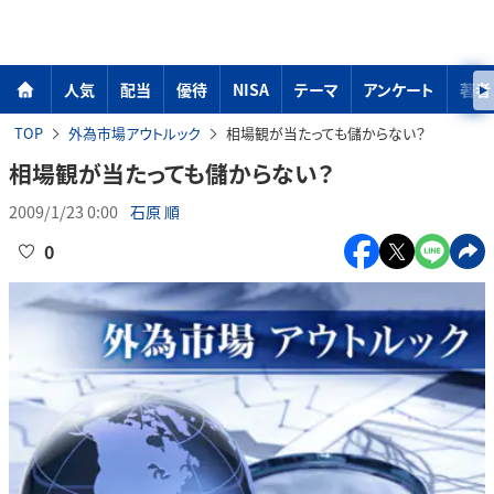
人気
配当
優待
NISA
テーマ
アンケート
著者
TOP
外為市場アウトルック
相場観が当たっても儲からない？
相場観が当たっても儲からない？
2009/1/23 0:00
石原 順
0