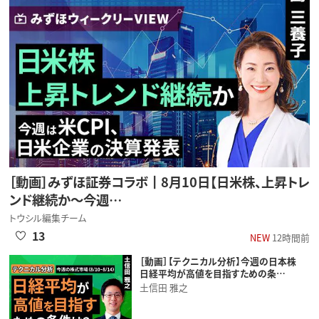
［動画］みずほ証券コラボ┃8月10日【日米株、上昇トレ
ンド継続か～今週…
トウシル編集チーム
13
NEW
12時間前
［動画］【テクニカル分析】今週の日本株
日経平均が高値を目指すための条…
土信田 雅之