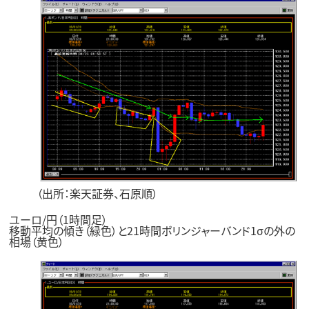
（出所：楽天証券、石原順）
ユーロ/円（1時間足）
移動平均の傾き（緑色）と21時間ボリンジャーバンド1σの外の
相場（黄色）