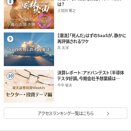
8
は？
土信田 雅之
【潮流】「死んだ」はずのSaaSが、静かに
9
再評価されるワケ
呉 太淳
決算レポート：アドバンテスト（半導体
10
テスタ好調。今期会社予想業績は…
今中 能夫
アクセスランキング一覧はこちら