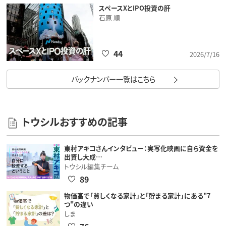
スペースXとIPO投資の肝
石原 順
44
2026/7/16
バックナンバー一覧はこちら
トウシルおすすめの記事
東村アキコさんインタビュー：実写化映画に自ら資金を
出資し大成…
トウシル編集チーム
89
物価高で「貧しくなる家計」と「貯まる家計」にある"7
つ"の違い
しま