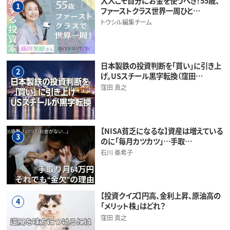
大人こそ自分にお金を使うべき！55歳、
1
ファーストクラス世界一周ひと…
トウシル編集チーム
日本製鉄の投資判断を「買い」に引き上
2
げ。USスチール黒字転換（窪田…
窪田 真之
【NISA貧乏になるな】資産は増えている
3
のに「毎月カツカツ」…手取…
石川 亜希子
【投資クイズ】円高、金利上昇、原油高の
4
「メリット株」はどれ？
窪田 真之