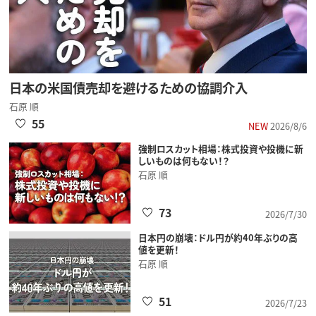
日本の米国債売却を避けるための協調介入
石原 順
55
NEW
2026/8/6
強制ロスカット相場：株式投資や投機に新
しいものは何もない！？
石原 順
73
2026/7/30
日本円の崩壊：ドル円が約40年ぶりの高
値を更新！
石原 順
51
2026/7/23