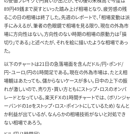
の安値ブレイクで円買いが出たが、その後の米株高で今度は
89円49銭まで戻すといった踏み上げ相場となり、疲労感の残
るこの日の相場は終了した。先週のレポートで、「相場変動は派
手にみえるが、筆者の色眼鏡で相場を見る限り、現在の外為市
場に方向性はない。方向性のない時期の相場の原動力は「損
切り」である」と述べたが、それを絵に描いたような相場であっ
た。
以下のチャートは21日の急落場面を含んだドル/円・ポンド/
円・ユーロ/円の1時間足である。現在の外為市場は、たとえ相
場観はあたっても、儲からないケースが多い。日中の上下の振
れが激しいので、売り方・買い方ともにストップ・ロスのオンパ
レードとなっている。楽天ＦＸの1時間チャートでは、（ボリンジャ
ーバンドの1σをストップ・ロス・ポイントにしているため）なんと
か利益が出ているが、なんらかの相場技術がないと対処でき
ない相場であろう。
ドル/円（1時間足）