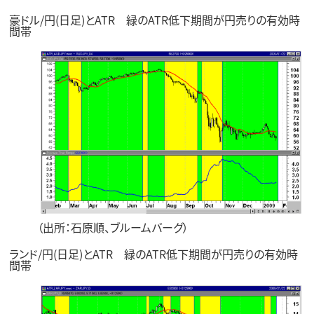
豪ドル/円(日足)とATR 緑のATR低下期間が円売りの有効時
間帯
（出所：石原順、ブルームバーグ）
ランド/円(日足)とATR 緑のATR低下期間が円売りの有効時
間帯