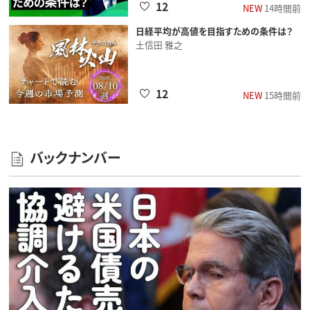
12
NEW
14時間前
日経平均が高値を目指すための条件は？
土信田 雅之
12
NEW
15時間前
バックナンバー