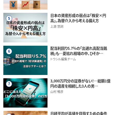
日本の資産形成の弱点は「株安×円
5
高」。為替介入から考える備え方
上源 悠詞
配当利回り5.7％の「出遅れ高配当銘
6
柄」も…夏枯れ相場の中、ひそか…
トウシル編集チーム
3,000万円分の証券がない！…総額1億
7
円の遺産を相続した3人の男…
山村 暢彦
日経平均が高値を目指すための条件