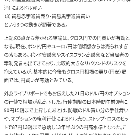
消）によるドル買い
（3）貿易赤字通貨売り・貿易黒字通貨買い
という3つの動きが顕著である。
上記の3点から導かれる結論は、クロス円での円買いが有効と
なる。現在、ポンド/円やユーロ/円は値頃感からは売られすぎ
の感もある。ポンド安懸念やスイスフラン高懸念など当局者の
牽制発言も出てきており、比較的大きなリバウンドのリスクを
抱えているが、基本的に今後もクロス円相場の戻り（円安）局
面では、円買いが有効とみている。
外為ライブリポートでもお伝えした21日のドル/円のオプション
の行使で相場が乱高下した。行使期限の日本時間午前0時に
90円15銭まで上昇したあとは、防戦のドル買い分の手仕舞い
や、オプションの権利行使によるドル売り、ストップ・ロスのヒッ
トで87円13銭まで急落し13年半ぶりの円高水準となった。こ