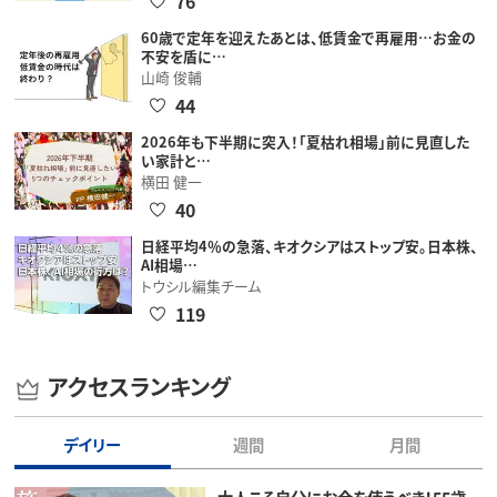
76
60歳で定年を迎えたあとは、低賃金で再雇用…お金の
不安を盾に…
山崎 俊輔
44
2026年も下半期に突入！「夏枯れ相場」前に見直した
い家計と…
横田 健一
40
日経平均4％の急落、キオクシアはストップ安。日本株、
AI相場…
トウシル編集チーム
119
アクセスランキング
デイリー
週間
月間