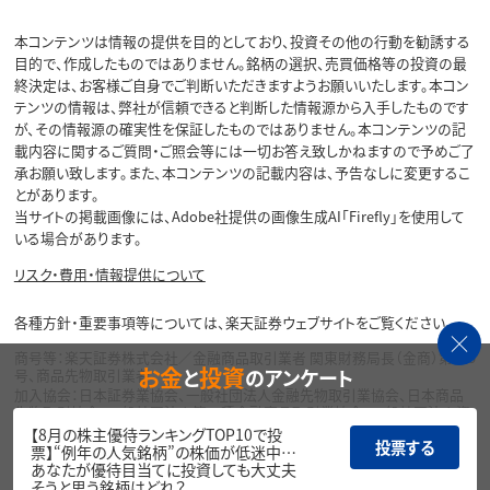
本コンテンツは情報の提供を目的としており、投資その他の行動を勧誘する
目的で、作成したものではありません。銘柄の選択、売買価格等の投資の最
終決定は、お客様ご自身でご判断いただきますようお願いいたします。本コン
テンツの情報は、弊社が信頼できると判断した情報源から入手したものです
が、その情報源の確実性を保証したものではありません。本コンテンツの記
載内容に関するご質問・ご照会等には一切お答え致しかねますので予めご了
承お願い致します。また、本コンテンツの記載内容は、予告なしに変更するこ
とがあります。
当サイトの掲載画像には、Adobe社提供の画像生成AI「Firefly」を使用して
いる場合があります。
リスク・費用・情報提供について
各種方針・重要事項等については、楽天証券ウェブサイトをご覧ください。
商号等：楽天証券株式会社／金融商品取引業者 関東財務局長（金商）第195
お金
投資
と
のアンケート
号、商品先物取引業者
加入協会：日本証券業協会、一般社団法人金融先物取引業協会、日本商品
先物取引協会、一般社団法人第二種金融商品取引業協会、一般社団法人資
産運用業協会
【8月の株主優待ランキングTOP10で投
投票する
票】“例年の人気銘柄”の株価が低迷中…
Copyright©
あなたが優待目当てに投資しても大丈夫
1999-2026 Rakuten Securities, Inc. All
そうと思う銘柄はどれ？