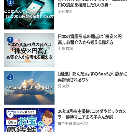
1
円の遺産を相続した3人の男…
山村 暢彦
日本の資産形成の弱点は「株安×円
2
高」。為替介入から考える備え方
上源 悠詞
【潮流】「死んだ」はずのSaaSが、静かに
3
再評価されるワケ
呉 太淳
26年8月株主優待：コメダやビックカメ
4
ラ…優待マニアまる子さんが厳…
優待主婦 まる子さん