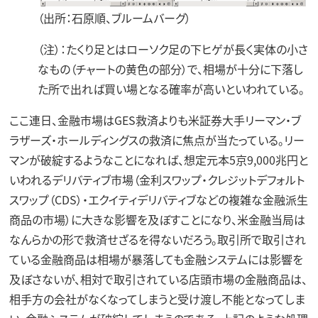
（出所：石原順、ブルームバーグ）
（注）：たくり足とはローソク足の下ヒゲが長く実体の小さ
なもの（チャートの黄色の部分）で、相場が十分に下落し
た所で出れば買い場となる確率が高いといわれている。
ここ連日、金融市場はGES救済よりも米証券大手リーマン・ブ
ラザーズ・ホールディングスの救済に焦点が当たっている。リー
マンが破綻するようなことになれば、想定元本5京9,000兆円と
いわれるデリバティブ市場（金利スワップ・クレジットデフォルト
スワップ（CDS）・エクイティデリバティブなどの複雑な金融派生
商品の市場）に大きな影響を及ぼすことになり、米金融当局は
なんらかの形で救済せざるを得ないだろう。取引所で取引され
ている金融商品は相場が暴落しても金融システムには影響を
及ぼさないが、相対で取引されている店頭市場の金融商品は、
相手方の会社がなくなってしまうと受け渡し不能となってしま