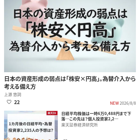
日本の資産形成の弱点は「株安×円高」。為替介入から
考える備え方
上源 悠詞
22
NEW
2026/8/8
日経平均株価は一時6万0,488円まで下
落…この先は？個人投資家2,2…
楽天証券経済研究所