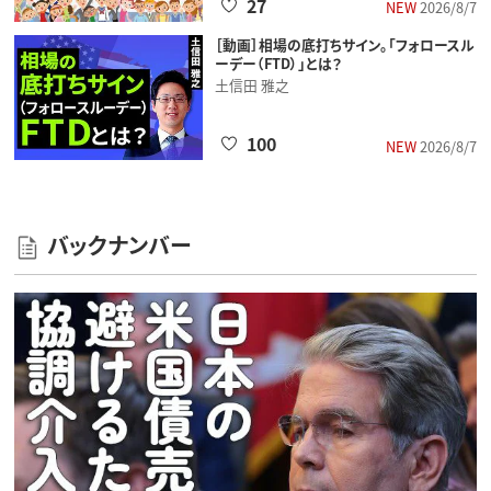
27
NEW
2026/8/7
［動画］相場の底打ちサイン。「フォロースル
ーデー（FTD）」とは？
土信田 雅之
100
NEW
2026/8/7
バックナンバー