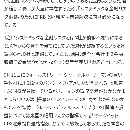
い、金融システムが破綻してしまうのである。上記のような処理
が難しい取引が大量に存在するため、「システミックな金融リス
ク」回避のためにFRB と財務省は問題解決に向け必死になっ
ている。
（注）：システミックな金融リスクとはA社が債務不履行になる
と、A社からの資金を当てにしていたB社が破綻するといった連
鎖がC社、D社と連鎖していくこと。結果、健全な会社まで金融
収縮で資金繰りがつかなくなり資産が売却されることになる。
9月11日にウォールストリート・ジャーナルが「リーマンの買い
手候補に米銀2位のバンク・オブ・アメリカが含まれる」と報道
し米国株が急騰しているが、リーマンの買収交渉がなかなかま
とまらないのは、帳簿（バランスシート）の中身がわからないか
らであろう。特にクレジットデフォルトスワップ（CDS）関連の損
益については米国の信用リスクの指標である「マークイット
CDX北米投資適格指数」がすでに機能しておらず、誰も本当の