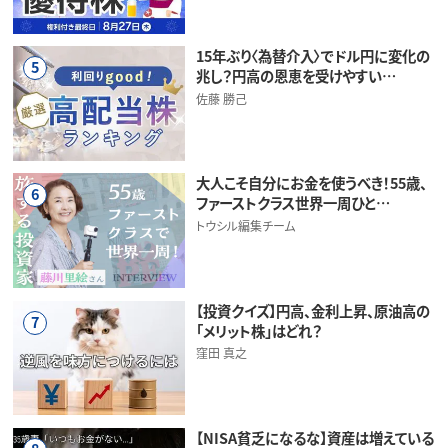
15年ぶり〈為替介入〉でドル円に変化の
5
兆し？円高の恩恵を受けやすい…
佐藤 勝己
大人こそ自分にお金を使うべき！55歳、
6
ファーストクラス世界一周ひと…
トウシル編集チーム
【投資クイズ】円高、金利上昇、原油高の
7
「メリット株」はどれ？
窪田 真之
【NISA貧乏になるな】資産は増えている