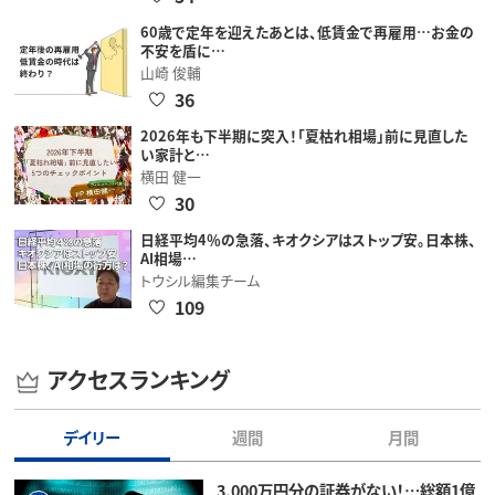
60歳で定年を迎えたあとは、低賃金で再雇用…お金の
不安を盾に…
山崎 俊輔
36
2026年も下半期に突入！「夏枯れ相場」前に見直した
い家計と…
横田 健一
30
日経平均4％の急落、キオクシアはストップ安。日本株、
AI相場…
トウシル編集チーム
109
アクセスランキング
デイリー
週間
月間
3,000万円分の証券がない！…総額1億