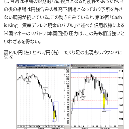
し、今週は相場の短期的な転換点となる可能性があったが、そ
の後の相場は円強含みの乱高下相場となっており予断を許さ
ない展開が続いている。この動きをみていると、第39回「Cash
is King 資産デフレと現金のバブル」で述べた信用収縮による
米国マネーのリパトリ（本国回帰）圧力は、この先も相当強いと
いわざるを得ない。
豪ドル/円（左）とドル/円（右） たくり足の出現もリバウンドに
失敗