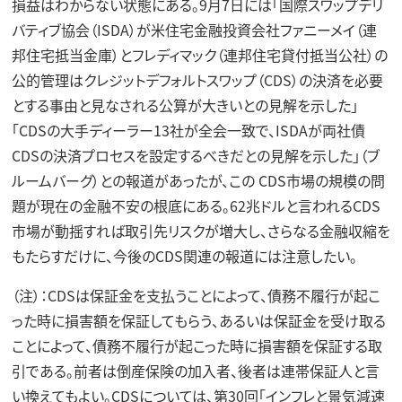
損益はわからない状態にある。9月7日には「国際スワップデリ
バティブ協会（ISDA）が米住宅金融投資会社ファニーメイ（連
邦住宅抵当金庫）とフレディマック（連邦住宅貸付抵当公社）の
公的管理はクレジットデフォルトスワップ（CDS）の決済を必要
とする事由と見なされる公算が大きいとの見解を示した」
「CDSの大手ディーラー13社が全会一致で、ISDAが両社債
CDSの決済プロセスを設定するべきだとの見解を示した」（ブ
ルームバーグ）との報道があったが、この CDS市場の規模の問
題が現在の金融不安の根底にある。62兆ドルと言われるCDS
市場が動揺すれば取引先リスクが増大し、さらなる金融収縮を
もたらすだけに、今後のCDS関連の報道には注意したい。
（注）：CDSは保証金を支払うことによって、債務不履行が起こ
った時に損害額を保証してもらう、あるいは保証金を受け取る
ことによって、債務不履行が起こった時に損害額を保証する取
引である。前者は倒産保険の加入者、後者は連帯保証人と言
い換えてもよい。CDSについては、第30回「インフレと景気減速