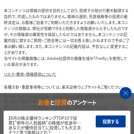
本コンテンツは情報の提供を目的としており、投資その他の行動を勧誘する
目的で、作成したものではありません。銘柄の選択、売買価格等の投資の最
終決定は、お客様ご自身でご判断いただきますようお願いいたします。本コン
テンツの情報は、弊社が信頼できると判断した情報源から入手したものです
が、その情報源の確実性を保証したものではありません。本コンテンツの記
載内容に関するご質問・ご照会等には一切お答え致しかねますので予めご了
承お願い致します。また、本コンテンツの記載内容は、予告なしに変更するこ
とがあります。
当サイトの掲載画像には、Adobe社提供の画像生成AI「Firefly」を使用して
いる場合があります。
リスク・費用・情報提供について
各種方針・重要事項等については、楽天証券ウェブサイトをご覧ください。
商号等：楽天証券株式会社／金融商品取引業者 関東財務局長（金商）第195
お金
投資
と
のアンケート
号、商品先物取引業者
加入協会：日本証券業協会、一般社団法人金融先物取引業協会、日本商品
先物取引協会、一般社団法人第二種金融商品取引業協会、一般社団法人資
産運用業協会
【8月の株主優待ランキングTOP10で投
投票する
票】“例年の人気銘柄”の株価が低迷中…
Copyright©
あなたが優待目当てに投資しても大丈夫
1999-2026 Rakuten Securities, Inc. All
そうと思う銘柄はどれ？