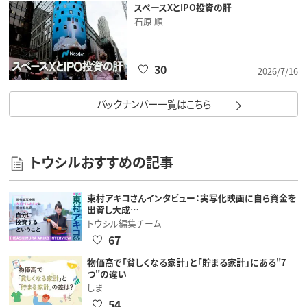
スペースXとIPO投資の肝
石原 順
30
2026/7/16
バックナンバー一覧はこちら
トウシルおすすめの記事
東村アキコさんインタビュー：実写化映画に自ら資金を
出資し大成…
トウシル編集チーム
67
物価高で「貧しくなる家計」と「貯まる家計」にある"7
つ"の違い
しま
54