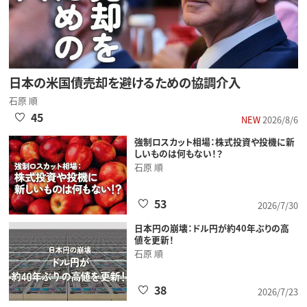
日本の米国債売却を避けるための協調介入
石原 順
45
NEW
2026/8/6
強制ロスカット相場：株式投資や投機に新
しいものは何もない！？
石原 順
53
2026/7/30
日本円の崩壊：ドル円が約40年ぶりの高
値を更新！
石原 順
38
2026/7/23