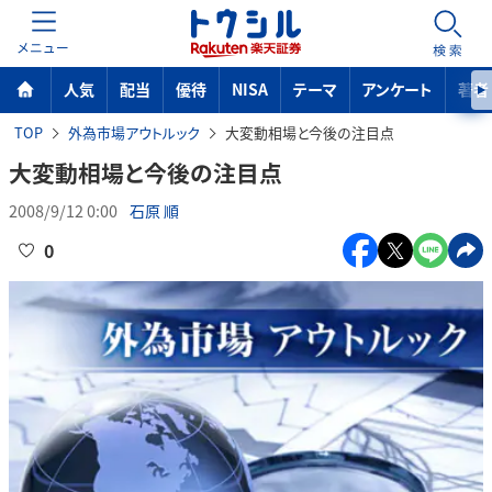
MENU
検索
人気
配当
優待
NISA
テーマ
アンケート
著者
TOP
外為市場アウトルック
大変動相場と今後の注目点
大変動相場と今後の注目点
2008/9/12 0:00
石原 順
0