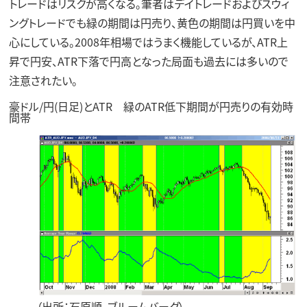
トレードはリスクが高くなる。筆者はデイトレードおよびスウィ
ングトレードでも緑の期間は円売り、黄色の期間は円買いを中
心にしている。2008年相場ではうまく機能しているが、ATR上
昇で円安、ATR下落で円高となった局面も過去には多いので
注意されたい。
豪ドル/円(日足)とATR 緑のATR低下期間が円売りの有効時
間帯
（出所：石原順、ブルームバーグ）