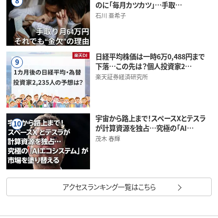
8
のに「毎月カツカツ」…手取…
石川 亜希子
日経平均株価は一時6万0,488円まで
9
下落…この先は？個人投資家2…
楽天証券経済研究所
宇宙から路上まで！スペースXとテスラ
10
が計算資源を独占…究極の「AI…
茂木 春輝
アクセスランキング一覧はこちら